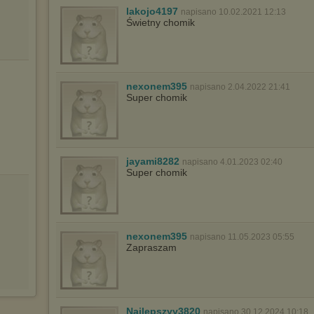
będzie dopasowana do Twoich preferencji, a będzie to reklama
lakojo4197
napisano 10.02.2021 12:13
wyświetlona przypadkowo.
Świetny chomik
Istnieje możliwość zmiany ustawień przeglądarki internetowej w
sposób uniemożliwiający przechowywanie plików cookies na
urządzeniu końcowym. Można również usunąć pliki cookies,
dokonując odpowiednich zmian w ustawieniach przeglądarki
internetowej.
nexonem395
napisano 2.04.2022 21:41
Super chomik
Pełną informację na ten temat znajdziesz pod adresem
http://chomikuj.pl/PolitykaPrywatnosci.aspx
.
jayami8282
napisano 4.01.2023 02:40
Super chomik
nexonem395
napisano 11.05.2023 05:55
Zapraszam
Najlepszyy3820
napisano 30.12.2024 10:18