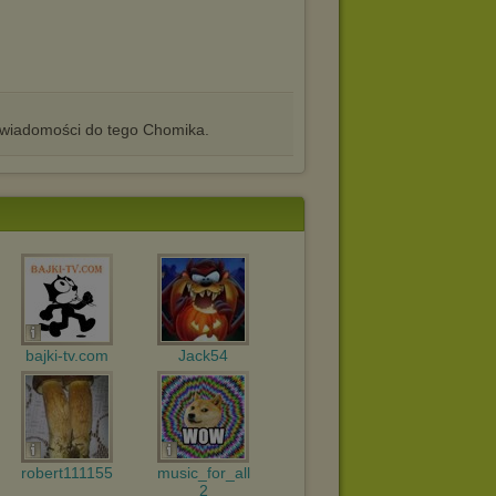
iadomości do tego Chomika.
bajki-tv.com
Jack54
robert111155
music_for_all
2