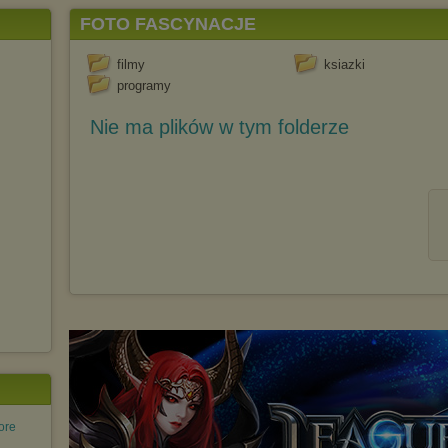
FOTO FASCYNACJE
filmy
ksiazki
programy
Nie ma plików w tym folderze
ore