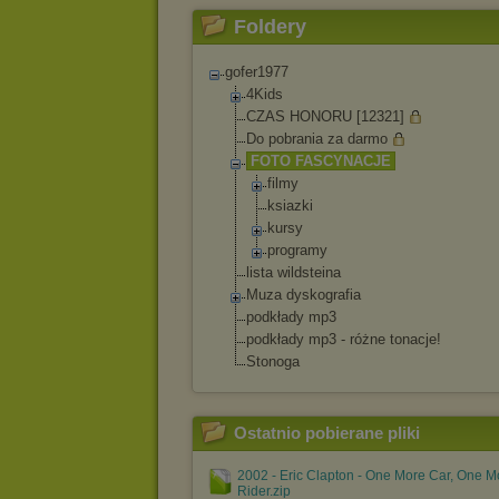
Foldery
gofer1977
4Kids
CZAS HONORU [12321]
Do pobrania za darmo
FOTO FASCYNACJE
filmy
ksiazki
kursy
programy
lista wildsteina
Muza dyskografia
podkłady mp3
podkłady mp3 - różne tonacje!
Stonoga
Ostatnio pobierane pliki
2002 - Eric Clapton - One More Car, One M
Rider.zip