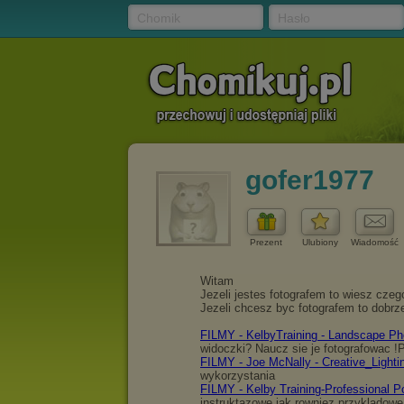
Chomik
Hasło
gofer1977
Prezent
Ulubiony
Wiadomość