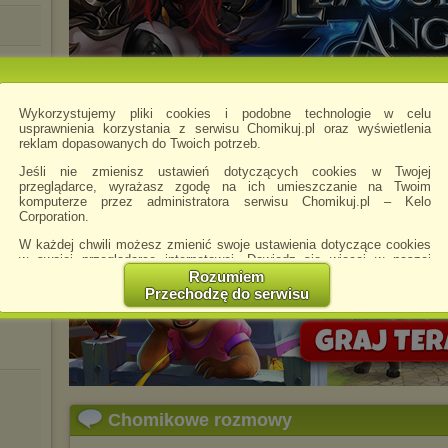
r
Wykorzystujemy pliki cookies i podobne technologie w celu
usprawnienia korzystania z serwisu Chomikuj.pl oraz wyświetlenia
reklam dopasowanych do Twoich potrzeb.
Jeśli nie zmienisz ustawień dotyczących cookies w Twojej
przeglądarce, wyrażasz zgodę na ich umieszczanie na Twoim
komputerze przez administratora serwisu Chomikuj.pl – Kelo
Corporation.
W każdej chwili możesz zmienić swoje ustawienia dotyczące cookies
w swojej przeglądarce internetowej. Dowiedz się więcej w naszej
Polityce Prywatności -
http://chomikuj.pl/PolitykaPrywatnosci.aspx
.
Rozumiem
Przechodzę do serwisu
Jednocześnie informujemy że zmiana ustawień przeglądarki może
spowodować ograniczenie korzystania ze strony Chomikuj.pl.
W przypadku braku twojej zgody na akceptację cookies niestety
prosimy o opuszczenie serwisu chomikuj.pl.
Wykorzystanie plików cookies
przez
Zaufanych Partnerów
(dostosowanie reklam do Twoich potrzeb, analiza skuteczności działań
Chomikowe rozmowy
marketingowych).
Wyrażenie sprzeciwu spowoduje, że wyświetlana Ci reklama nie