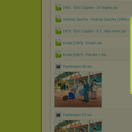
1991 - Eric Clapton - 24 Nights.zip
Andrzej Zaucha - Andrzej Zaucha (1989).ra
1975 - Eric Clapton - E.C. Was Here.zip
Krzak [1983] - Krzak'i.zip
Krzak [1987] - Paczka +.zip
Paddington 06.avi
Paddington 03.avi