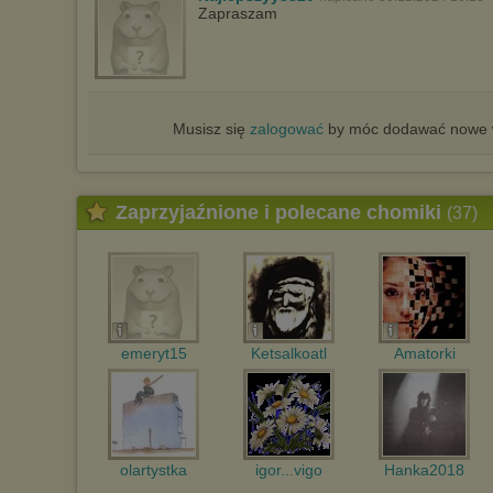
Zapraszam
Musisz się
zalogować
by móc dodawać nowe w
Zaprzyjaźnione i polecane chomiki
(37)
emeryt15
Ketsalkoatl
Amatorki
olartystka
igor...vigo
Hanka2018