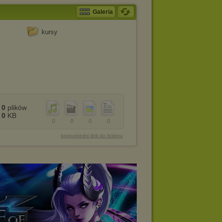
Galeria
kursy
0
plików
0
KB
0
0
0
0
bezpośredni link do folderu