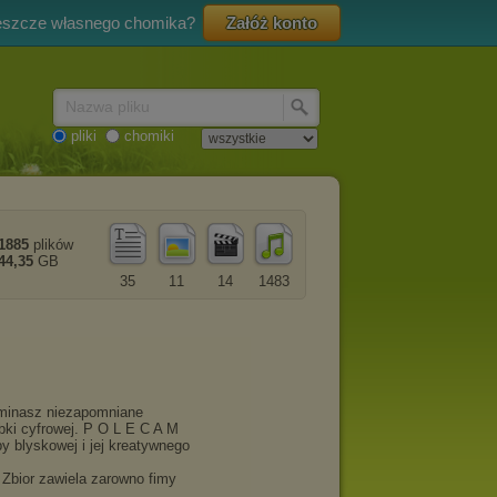
eszcze własnego chomika?
Załóż konto
Nazwa pliku
pliki
chomiki
1885
plików
44,35
GB
35
11
14
1483