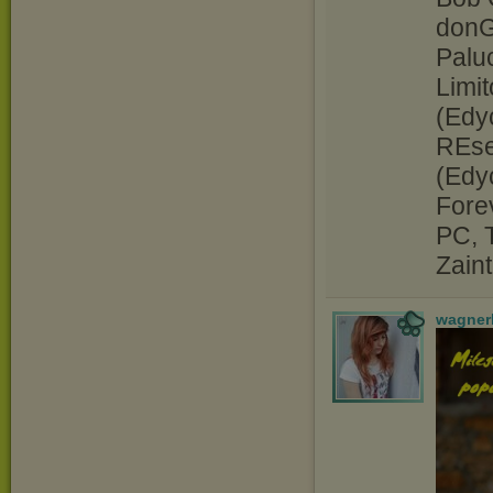
donG
Palu
Limi
(Edy
REse
(Edy
Fore
PC, 
Zain
wagner