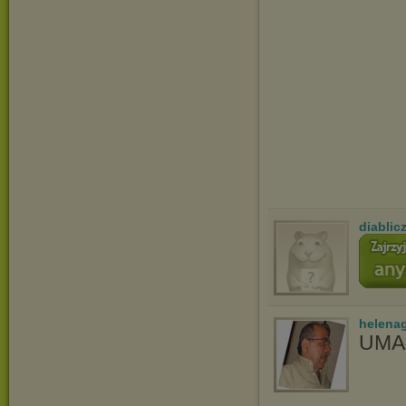
diablic
helena
UMA