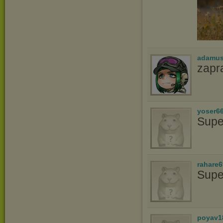
adamus
zapr
yoser6
Supe
rahare
Supe
poyav1