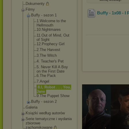
Dokumenty
Filmy
Buffy - 1x08 - I
Buffy - sezon 1
1.Welcome to the
Hellmouth
10.Nightmar
es
11.Out of Mind, Out
of Sight
12.Prophecy Girl
2.The Harvest
3.The Witch
4. Teacher's Pet
5. Never Kill A Boy
on the First Date
6.The Pack
7.Angel
8.I, Robot . . . You,
Jane
9.The Puppet Show
Buffy - sezon 2
Galeria
Książki według autorów
Serie tematyczne i wydania
zbiorowe
zachomikowane