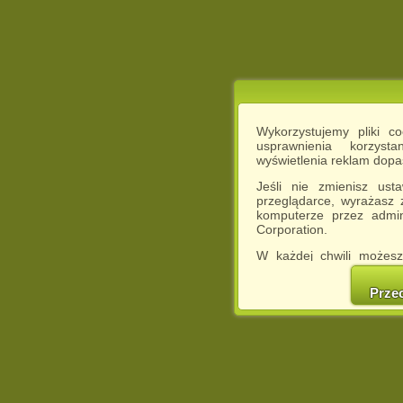
Wykorzystujemy pliki c
usprawnienia korzyst
wyświetlenia reklam dop
Jeśli nie zmienisz ust
przeglądarce, wyrażasz
komputerze przez admin
Corporation.
W każdej chwili możesz
cookies w swojej przeglą
w naszej Pol
Prze
http://chomikuj.pl/Polity
Jednocześnie informuje
może spowodować ogr
Chomikuj.pl.
W przypadku braku twojej
prosimy o opuszczenie se