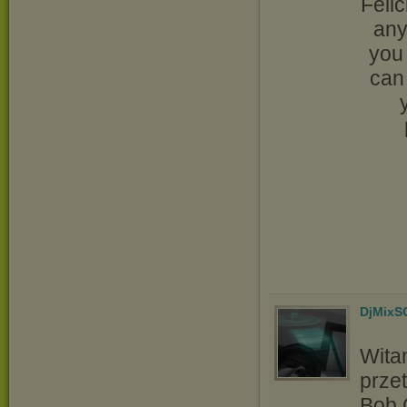
Feli
any
you 
can 
DjMixS
Wit
przet
Bob 