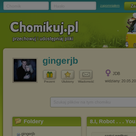
Chomik
Hasło
zapomniałem
gingerjb
JDB
widziany: 20.05.2
Prezent
Ulubiony
Wiadomość
Szukaj plików na tym chomiku
Foldery
8.I, Robot . . . Yo
gingerjb
sortuj według: