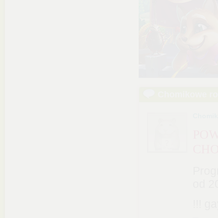
Chomikowe r
Chomik
POW
CHO
Prog
od 20
!!! g