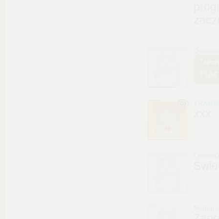
prog
zacz
Oszimo
TRANS
xxx
LeonxD
Świe
Najlep
Zapr