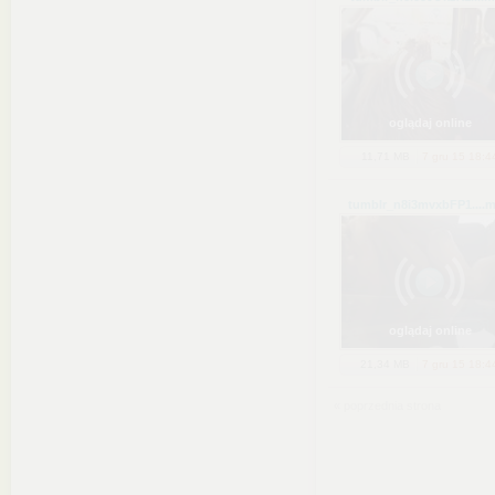
oglądaj online
11,71 MB
7 gru 15 18:4
tumblr_n8i3mvxbFP1...
.
oglądaj online
21,34 MB
7 gru 15 18:4
« poprzednia strona