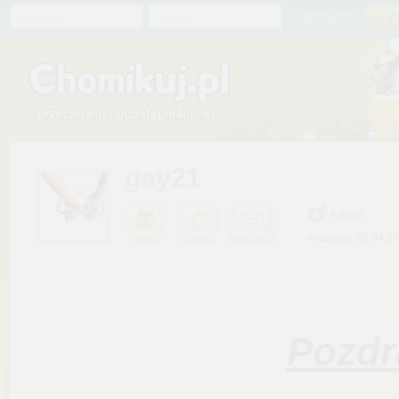
Chomik
Hasło
zapomniałem
gay21
Adrian
widziany: 20.04.2
Prezent
Ulubiony
Wiadomość