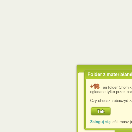
Folder z materiałam
Wykorzystujemy pliki c
usprawnienia korzyst
Ten folder Chomik
wyświetlenia reklam dop
oglądane tylko przez oso
Jeśli nie zmienisz ust
Czy chcesz zobaczyć za
przeglądarce, wyrażasz
komputerze przez admin
Corporation.
Zaloguj się
jeśli masz j
W każdej chwili możesz
cookies w swojej przeglą
w naszej Pol