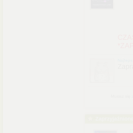
CZA
*ZA
Najlep
Zapr
Musisz się
Zaprzyjaźnion