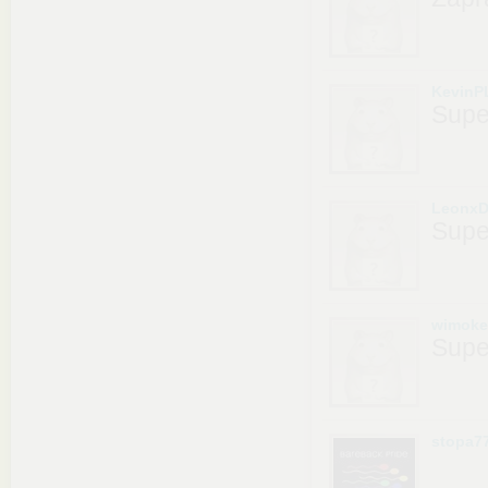
KevinP
Supe
LeonxD
Supe
wimoke
Supe
stopa7