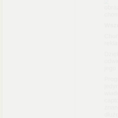
chom
Wsze
Chom
rekl
Dzięk
odwi
jego
Prog
jedy
wiado
capt
znan
dłuże