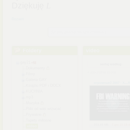
Rozwiń
Szukaj plików na tym chomiku
Foldery
video
gay21
sortuj według:
Dokumenty
« poprzednia strona
Filmy
Galeria GAY
огромные2 2007 - X...
.f
Książki PDF i DOCX
KUCHNIA
mp3
Muzyka
Pliki od was wrzucać
Prywatne
Tapety miłosne
353,46 MB
7 gru 15 18:
video