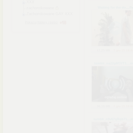
XXX
zachomikowane
Waiting for the do...
.fl
Zachomikowane GAY XXX
Pokazuj foldery i treści
12,25 MB
7 gru 15 18:4
tumblr_na22g6f3YT1...
.m
oglądaj online
36,16 MB
7 gru 15 18:4
tumblr_n9v67qRqb71...
.