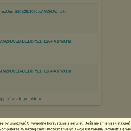
.rar
ims.Unit.S20E20.1080p.AMZN.W...
.rar
p.AMZN.WEB-DL.DDP5.1.H.264-AJP69
.rar
p.AMZN.WEB-DL.DDP5.1.H.264-AJP69
j plików z tego folderu...
es by umożliwić Ci wygodne korzystanie z serwisu. Jeśli nie zmienisz ustawień
 Platform
omputerze. W każdej chwili możesz zmienić swoje ustawienia. Dowiedz się wię
right infringement