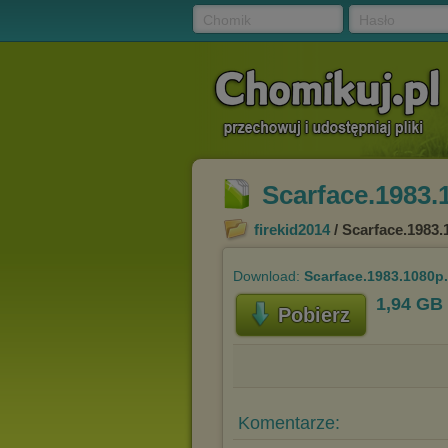
Chomik
Hasło
Scarface.1983.
firekid2014
/ Scarface.1983
Download:
Scarface.1983.1080p
1,94 GB
Pobierz
Komentarze: