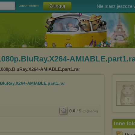
Nie masz jeszcze
zapomniałem
1080p.BluRay.X264-AMIABLE.part1.ra
.1080p.BluRay.X264-AMIABLE.part1.rar
.BluRay.X264-AMIABLE.part1.rar
0.0
/
5
(
0
głosów)
Inne fol
Doku