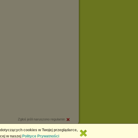
Zgłoś jeśli naruszono regulamin
Copyright © 2026
Chomikuj.pl
 dotyczących cookies w Twojej przeglądarce,
cej w naszej
Polityce Prywatności