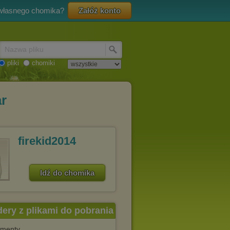
 własnego chomika?
Załóż konto
Nazwa pliku
pliki
chomiki
r
firekid2014
Idź do chomika
dery z plikami do pobrania
menty