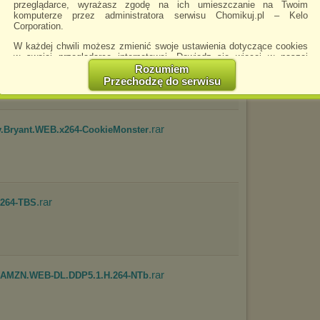
przeglądarce, wyrażasz zgodę na ich umieszczanie na Twoim
komputerze przez administratora serwisu Chomikuj.pl – Kelo
Corporation.
W każdej chwili możesz zmienić swoje ustawienia dotyczące cookies
.rar
E02.1080p.AMZN.WEB-DL.DDP2.0....
w swojej przeglądarce internetowej. Dowiedz się więcej w naszej
Polityce Prywatności -
http://chomikuj.pl/PolitykaPrywatnosci.aspx
.
Rozumiem
Przechodzę do serwisu
Jednocześnie informujemy że zmiana ustawień przeglądarki może
spowodować ograniczenie korzystania ze strony Chomikuj.pl.
W przypadku braku twojej zgody na akceptację cookies niestety
.rar
prosimy o opuszczenie serwisu chomikuj.pl.
dy.Bryant.WEB.x264-CookieMonster
Wykorzystanie plików cookies
przez
Zaufanych Partnerów
(dostosowanie reklam do Twoich potrzeb, analiza skuteczności działań
marketingowych).
Wyrażenie sprzeciwu spowoduje, że wyświetlana Ci reklama nie
będzie dopasowana do Twoich preferencji, a będzie to reklama
.rar
h264-TBS
wyświetlona przypadkowo.
Istnieje możliwość zmiany ustawień przeglądarki internetowej w
sposób uniemożliwiający przechowywanie plików cookies na
urządzeniu końcowym. Można również usunąć pliki cookies,
dokonując odpowiednich zmian w ustawieniach przeglądarki
.rar
internetowej.
p.AMZN.WEB-DL.DDP5.1.H.264-NTb
Pełną informację na ten temat znajdziesz pod adresem
http://chomikuj.pl/PolitykaPrywatnosci.aspx
.