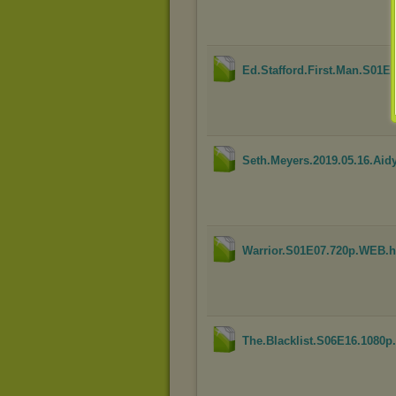
Ed.Stafford.First.Man.S01
Seth.Meyers.2019.05.16.Ai
Warrior.S01E07.720p.WEB.
The.Blacklist.S06E16.1080