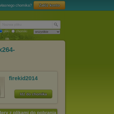
 własnego chomika?
Załóż konto
Nazwa pliku
pliki
chomiki
x264-
firekid2014
Idź do chomika
dery z plikami do pobrania