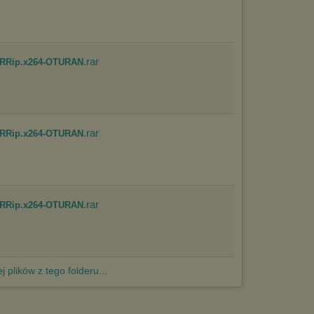
http://chomikuj.pl/PolitykaPrywatnosci.aspx
.
.rar
.BRRip.x264-OTURAN
.rar
.BRRip.x264-OTURAN
.rar
.BRRip.x264-OTURAN
j plików z tego folderu...