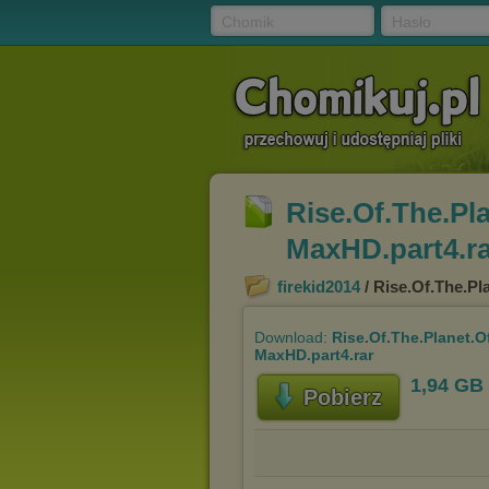
Chomik
Hasło
Rise.Of.The.Pl
MaxHD.part4.ra
firekid2014
/ Rise.Of.The.Pl
Download:
Rise.Of.The.Planet.
MaxHD.part4.rar
1,94 GB
Pobierz