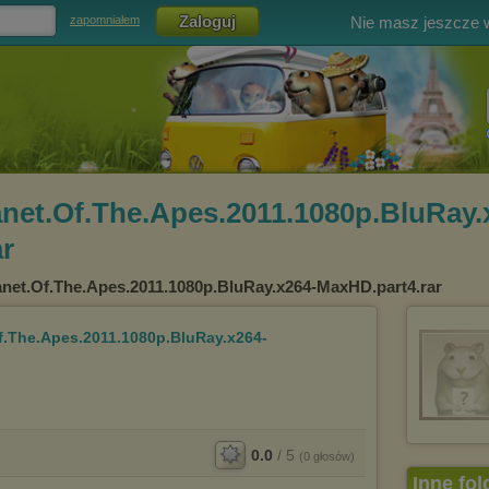
Nie masz jeszcze
zapomniałem
anet.Of.The.Apes.2011.1080p.BluRay.
r
anet.Of.The.Apes.2011.1080p.BluRay.x264-MaxHD.part4.rar
Of.The.Apes.2011.1080p.BluRay.x264-
0.0
/
5
(
0
głosów)
Inne fol