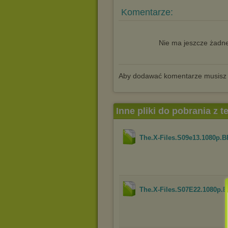
Komentarze:
Nie ma jeszcze żadne
Aby dodawać komentarze musisz
Inne pliki do pobrania z 
The.X-Files.S09e13.1080p.
The.X-Files.S07E22.1080p