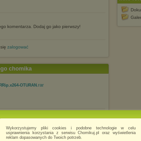
Doku
Galer
go komentarza. Dodaj go jako pierwszy!
 się
zalogować
tego chomika
.rar
BRRip.x264-OTURAN
.rar
.BRRip.x264-OTURAN
Wykorzystujemy pliki cookies i podobne technologie w celu
usprawnienia korzystania z serwisu Chomikuj.pl oraz wyświetlenia
reklam dopasowanych do Twoich potrzeb.