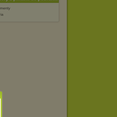
menty
ia