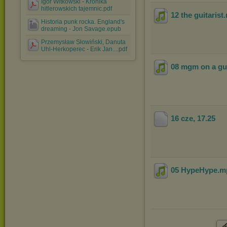
Igor Witkowski - Kronika
hitlerowskich tajemnic.pdf
12 the guitarist
Historia punk rocka. England's
dreaming - Jon Savage.epub
Przemysław Słowiński, Danuta
Uhl-Herkoperec - Erik Jan....pdf
08 mgm on a gue
16 cze, 17
.25
05 HypeHype
.m