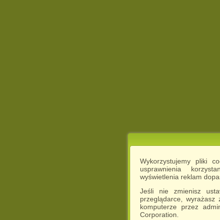
Wykorzystujemy pliki c
usprawnienia korzyst
wyświetlenia reklam dop
Jeśli nie zmienisz ust
przeglądarce, wyrażasz
komputerze przez admin
Corporation.