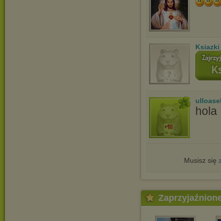
Ksiazki
ulloase
hola
Musisz się
Zaprzyjaźnion