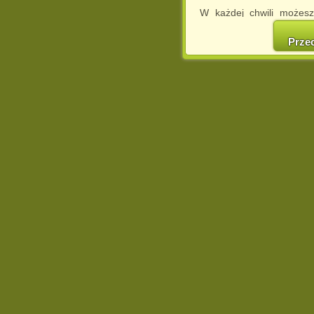
W każdej chwili możesz
cookies w swojej przeglą
w naszej Pol
Prze
http://chomikuj.pl/Polity
Jednocześnie informuje
może spowodować ogr
Chomikuj.pl.
W przypadku braku twojej
prosimy o opuszczenie se
Wykorzystanie plików c
(dostosowanie reklam do
działań marketingowych).
Wyrażenie sprzeciwu spo
będzie dopasowana do Tw
wyświetlona przypadkowo
Istnieje możliwość zmian
sposób uniemożliwiając
urządzeniu końcowym. M
dokonując odpowiednich
internetowej.
Pełną informację na 
http://chomikuj.pl/Polity