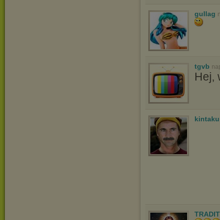
gullag
tgvb
na
Hej, 
kintak
TRADIT