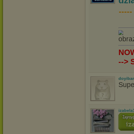
dzi
----
NOW
-->
doyiba
Supe
izabela