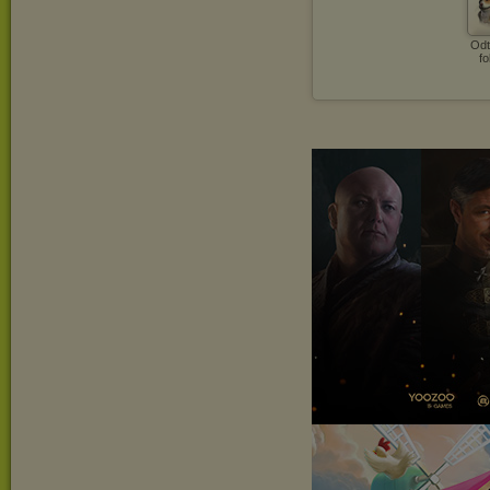
Odt
fo