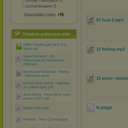
Umowy i formularze
zachomikowane
Pokazuj foldery i treści
07 fuse 2
.mp3
Ostatnio pobierane pliki
ABBY FineReader OCR 6.0
11 feeling
.mp3
Sprint.zip
Gene Gutowski - Od
Holocaustu do Hollywood -
2004.pdf
Baranczak Stanislaw - Tablica
z Macondo.epub
10 anna～letmein
marcel reich ranicki - najpierw
zyc potem igrac.pdf
Jean Amery - Poza winą i karą -
Homini 2007.pdf
la peggi
tupak shakur.pdf
Heroina - Sean Connolly.pdf