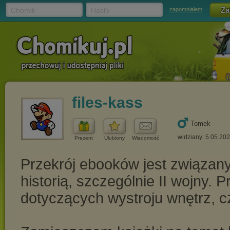
Chomik
Hasło
zapomniałem
files-kass
Tomek
widziany: 5.05.20
Prezent
Ulubiony
Wiadomość