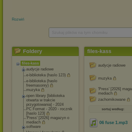
Rozwiń
Szukaj plików na tym chomiku
Foldery
files-kass
files-kass
audycje radiowe
audycje radiowe
e-biblioteka (haslo 123)
muzyka
e-biblioteka (haslo
freemasonry)
'Press' [2026] mag
muzyka
mediach
open library [biblioteka
zachomikowane
otwarta w trakcie
przygotowania] - 2024
PC Format - 2020 - rocznik
sortuj według:
[haslo 123]
'Press' [2026] magazyn o
mediach
06 fuse 1
.mp3
software