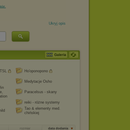
Ukryj opis
Galeria
 TSL
Ho'oponopono
Medytacje Osho
Jin
e,
Paracelsus - skany
ation
reiki - różne systemy
Tao & elementy med.
hild
chińskiej
rozmiar
data dodania