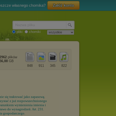
eszcze własnego chomika?
Załóż konto
Nazwa pliku
pliki
chomiki
2962
plików
56,88
GB
848
911
345
822