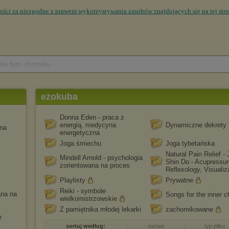
 na tym chomiku
ezokuba
Donna Eden - praca z
energią, medycyna
Dynamiczne dekrety
yna
energetyczna
Joga śmiechu
Joga tybetańska
Natural Pain Relief - 
Mindell Arnold - psychologia
Shin Do - Acupressur
zorientowana na proces
Reflexology, Visualiz
Playlisty
Prywatne
Reiki - symbole
ana na
Songs for the inner c
wielkomistrzowskie
Z pamiętnika młodej lekarki
zachomikowane
n
sortuj według:
nazwa
typ pliku