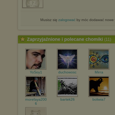
Musisz się
zalogować
by móc dodawać nowe w
Zaprzyjaźnione i polecane chomiki
(11)
YoSoy1
duchowosc
Mirra
morefaya200
bartek26
boliwia7
6