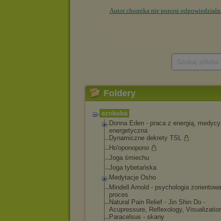
Szukaj plików
Foldery
ezokuba
Donna Eden - praca z energią, medyc
energetyczna
Dynamiczne dekrety TSL
Ho'oponopono
Joga śmiechu
Joga tybetańska
Medytacje Osho
Mindell Arnold - psychologia zorientow
proces
Natural Pain Relief - Jin Shin Do -
Acupressure, Reflexology, Visualizatio
Paracelsus - skany