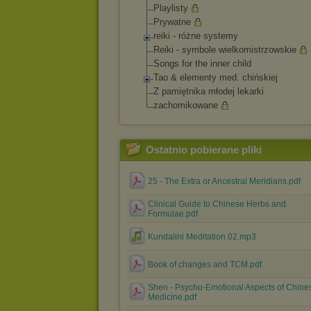
Playlisty
Prywatne
reiki - różne systemy
Reiki - symbole wielkomistrzowski
e
Songs for the inner child
Tao & elementy med. chińskiej
Z pamiętnika młodej lekarki
zachomikowane
Ostatnio pobierane pliki
25 - The Extra or Ancestral Meridians.pdf
Clinical Guide to Chinese Herbs and
Formulae.pdf
Kundalini Meditation 02.mp3
Book of changes and TCM.pdf
Shen - Psycho-Emotional Aspects of Chine
Medicine.pdf