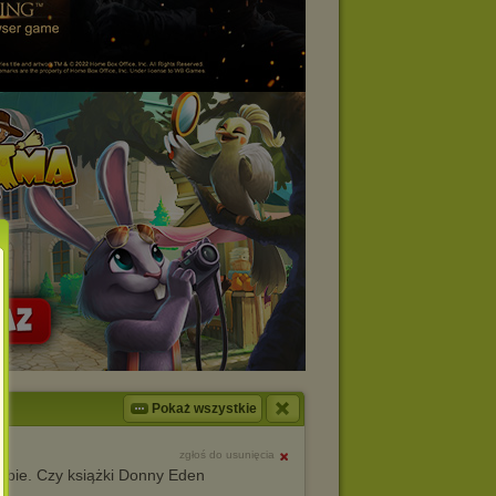
Pokaż wszystkie
zgłoś do usunięcia
ebie. Czy książki Donny Eden