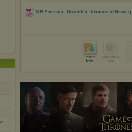
N B Emerson - Unwritten Literature of Hawaii
.
Pobierz
Zachomikuj
folder
folder
se