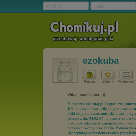
Chomik
Hasło
ezokuba
Prezent
Ulubiony
Wiadomość