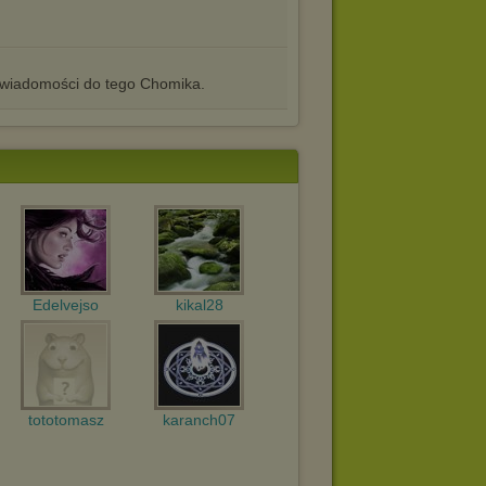
iadomości do tego Chomika.
Edelvejso
kikal28
tototomasz
karanch07