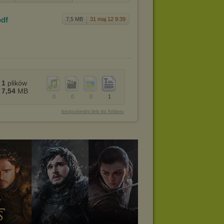
pdf
7,5 MB
31 maj 12 9:39
1
plików
7,54
MB
0
0
0
1
bezpośredni link do folderu