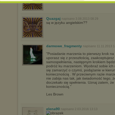
spowodować ograniczenie korzystania ze strony Chomikuj.pl.
W przypadku braku twojej zgody na akceptację cookies niestety
prosimy o opuszczenie serwisu chomikuj.pl.
Quazgaj
napisano 3.08.2013 08:29
Wykorzystanie plików cookies
przez
Zaufanych Partnerów
są w języku angielskim??
(dostosowanie reklam do Twoich potrzeb, analiza skuteczności działań
marketingowych).
Wyrażenie sprzeciwu spowoduje, że wyświetlana Ci reklama nie
będzie dopasowana do Twoich preferencji, a będzie to reklama
wyświetlona przypadkowo.
darmowe_fragmenty
napisano 11.11.2013 1
Istnieje możliwość zmiany ustawień przeglądarki internetowej w
"Posiadanie marzenia to pierwszy krok na d
sposób uniemożliwiający przechowywanie plików cookies na
uporasz się z przeszłością, zaakceptujes
urządzeniu końcowym. Można również usunąć pliki cookies,
samospełnienia, następnym krokiem będzie
dokonując odpowiednich zmian w ustawieniach przeglądarki
podróż ku marzeniom. Wyobraź sobie ich re
internetowej.
się zamarzyć o czymś, podążanie w kierunk
Pełną informację na ten temat znajdziesz pod adresem
koniecznością . W przeciwnym razie marze
http://chomikuj.pl/PolitykaPrywatnosci.aspx
.
nie zabija nas tak, jak świadomość tego, ż
doczekało się spełnienia. Uznaj zatem, że
koniecznością."
Les Brown
elena90
napisano 2.03.2016 13:13