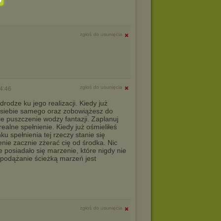
zgłoś do usunięcia
zgłoś do usunięcia
4:46
rodze ku jego realizacji. Kiedy już
z siebie samego oraz zobowiążesz do
 puszczenie wodzy fantazji. Zaplanuj
alne spełnienie. Kiedy już ośmieliłeś
u spełnienia tej rzeczy stanie się
nie zacznie zżerać cię od środka. Nic
e posiadało się marzenie, które nigdy nie
 podążanie ścieżką marzeń jest
zgłoś do usunięcia