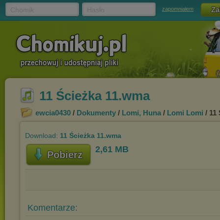
Chomik
Hasło
zapomniałem
11 Ścieżka 11.wma
ewcia0430
/
Dokumenty
/
Lomi, Huna
/
Lomi Lomi
/ 11
Download:
11 Ścieżka 11.wma
2,61 MB
Pobierz
Komentarze: