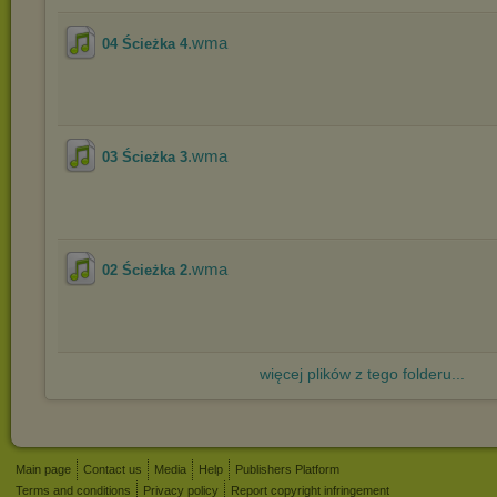
.wma
04 Ścieżka 4
.wma
03 Ścieżka 3
.wma
02 Ścieżka 2
więcej plików z tego folderu...
Main page
Contact us
Media
Help
Publishers Platform
Terms and conditions
Privacy policy
Report copyright infringement