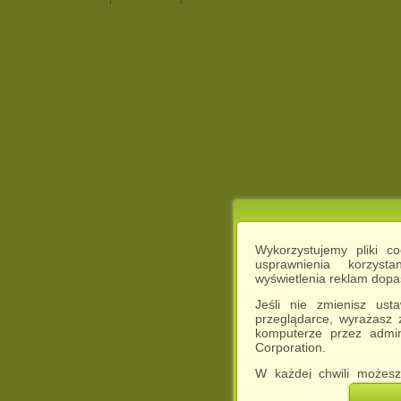
Wykorzystujemy pliki c
usprawnienia korzyst
wyświetlenia reklam dop
Jeśli nie zmienisz ust
przeglądarce, wyrażasz
komputerze przez admin
Corporation.
W każdej chwili możesz
cookies w swojej przeglą