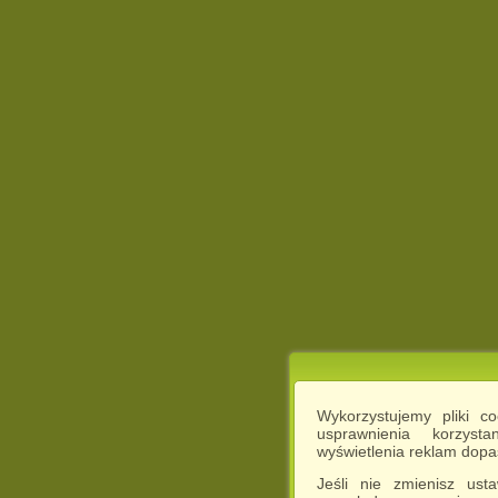
Wykorzystujemy pliki c
usprawnienia korzyst
wyświetlenia reklam dop
Jeśli nie zmienisz ust