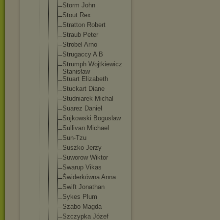
Storm John
Stout Rex
Stratton Robert
Straub Peter
Strobel Arno
Strugaccy A B
Strumph Wojtkiewicz
Stanisław
Stuart Elizabeth
Stuckart Diane
Studniarek Michal
Suarez Daniel
Sujkowski Boguslaw
Sullivan Michael
Sun-Tzu
Suszko Jerzy
Suworow Wiktor
Swarup Vikas
Świderkówna Anna
Swift Jonathan
Sykes Plum
Szabo Magda
Szczypka Józef