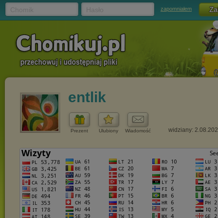
Chomik
Hasło
zapomniałem
entlik
widziany: 2.08.20
Prezent
Ulubiony
Wiadomość