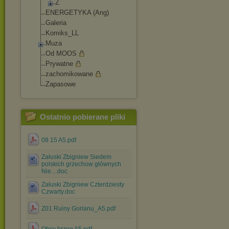
Ż
ENERGETYKA (Ang)
Galeria
Komiks_LL
Muza
Od MOOS
Prywatne
zachomikowane
Zapasowe
Ostatnio pobierane pliki
08 15 A5.pdf
Załuski Zbigniew Siedem
polskich grzechow głównych
Nie....doc
Załuski Zbigniew Czterdziesty
Czwarty.doc
Z01 Ruiny Gorlanu_A5.pdf