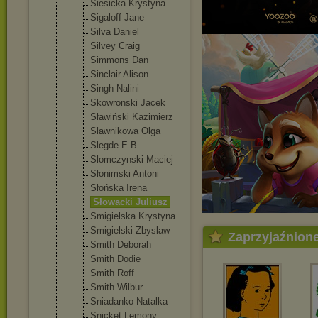
Siesicka Krystyna
Sigaloff Jane
Silva Daniel
Silvey Craig
Simmons Dan
Sinclair Alison
Singh Nalini
Skowronski Jacek
Sławiński Kazimierz
Slawnikowa Olga
Slegde E B
Slomczynski Maciej
Słonimski Antoni
Słońska Irena
Słowacki Juliusz
Smigielska Krystyna
Smigielski Zbyslaw
Zaprzyjaźnion
Smith Deborah
Smith Dodie
Smith Roff
Smith Wilbur
Sniadanko Natalka
Snicket Lemony