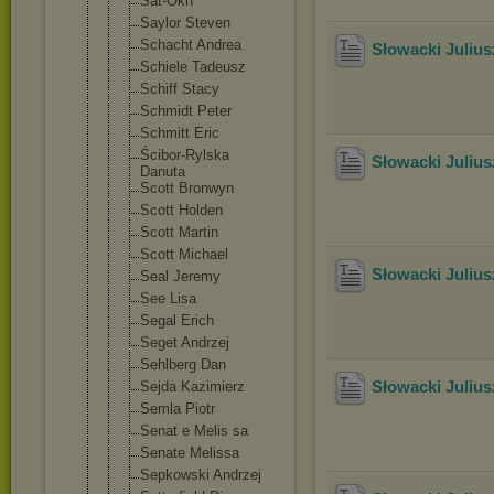
Sat-Okh
Saylor Steven
Schacht Andrea
Słowacki Juliu
Schiele Tadeusz
Schiff Stacy
Schmidt Peter
Schmitt Eric
Ścibor-Ryls
ka
Słowacki Juliu
Danuta
Scott Bronwyn
Scott Holden
Scott Martin
Scott Michael
Słowacki Julius
Seal Jeremy
See Lisa
Segal Erich
Seget Andrzej
Sehlberg Dan
Słowacki Julius
Sejda Kazimierz
Semla Piotr
Senat e Melis sa
Senate Melissa
Sepkowski Andrzej