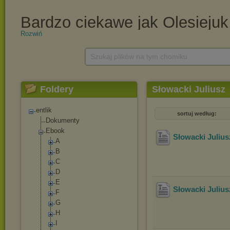
Rozwiń
Szukaj plików na tym chomiku
Foldery
Słowacki Juliusz
entlik
sortuj według:
Dokumenty
Ebook
Słowacki Julius
A
B
C
D
E
Słowacki Julius
F
G
H
I