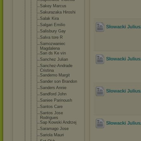
Sakey Marcus
Sakurazaka Hiroshi
Salak Kira
Salgari Emilio
Słowacki Julius
Salisbury Gay
Salva tore R
Samozwaniec
Magdalena
San ds Ke vin
Słowacki Juliu
Sanchez Julian
Sanchez-And
rade
Cristina
Sandemo Margit
Sander son Brandon
Sanders Annie
Słowacki Julius
Sandford John
Saniee Parinoush
Santos Care
Santos Jose
Rodrigues
Sap Kowski Andrzej
Słowacki Julius
Saramago Jose
Sariola Mauri