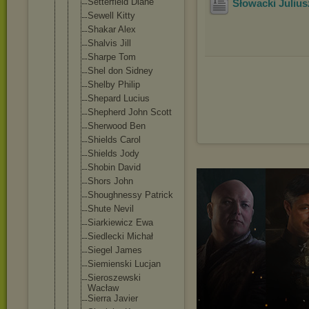
Setterfield Diane
Słowacki Julius
Sewell Kitty
Shakar Alex
Shalvis Jill
Sharpe Tom
Shel don Sidney
Shelby Philip
Shepard Lucius
Shepherd John Scott
Sherwood Ben
Shields Carol
Shields Jody
Shobin David
Shors John
Shoughnessy Patrick
Shute Nevil
Siarkiewicz Ewa
Siedlecki Michał
Siegel James
Siemienski Lucjan
Sieroszewsk
i
Wacław
Sierra Javier