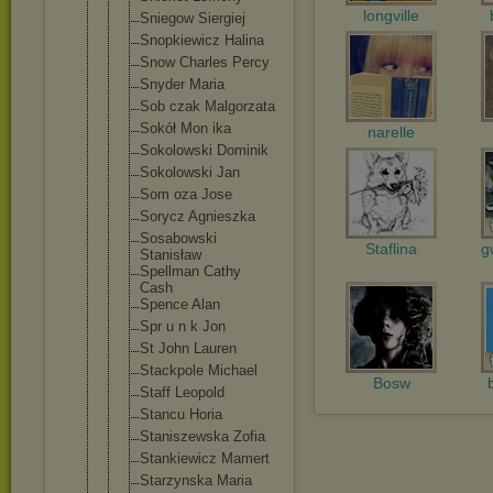
longville
Sniegow Siergiej
Snopkiewicz Halina
Snow Charles Percy
Snyder Maria
Sob czak Malgorzata
Sokół Mon ika
narelle
Sokolowski Dominik
Sokolowski Jan
Som oza Jose
Sorycz Agnieszka
Sosabowski
Staflina
g
Stanisław
Spellman Cathy
Cash
Spence Alan
Spr u n k Jon
St John Lauren
Stackpole Michael
Bosw
Staff Leopold
Stancu Horia
Staniszewsk
a Zofia
Stankiewicz Mamert
Starzynska Maria