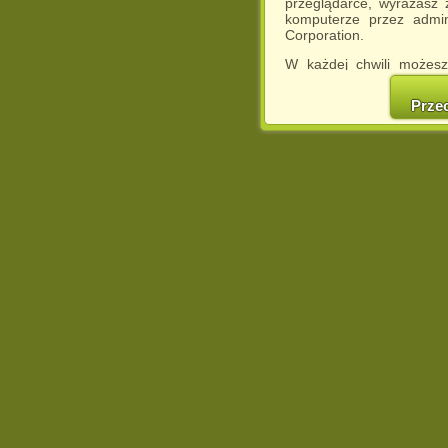
przeglądarce, wyrażasz
komputerze przez admin
Corporation.
W każdej chwili możesz
cookies w swojej przeglą
w naszej Pol
Prze
http://chomikuj.pl/Polity
Jednocześnie informuje
może spowodować ogr
Chomikuj.pl.
W przypadku braku twojej
prosimy o opuszczenie se
Wykorzystanie plików c
(dostosowanie reklam do
działań marketingowych).
Wyrażenie sprzeciwu spo
będzie dopasowana do Tw
wyświetlona przypadkowo
Istnieje możliwość zmian
sposób uniemożliwiając
urządzeniu końcowym. M
dokonując odpowiednich
internetowej.