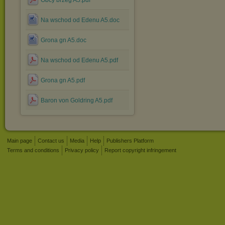
Obcy brzeg A5.pdf
Na wschod od Edenu A5.doc
Grona gn A5.doc
Na wschod od Edenu A5.pdf
Grona gn A5.pdf
Baron von Goldring A5.pdf
Main page
Contact us
Media
Help
Publishers Platform
Terms and conditions
Privacy policy
Report copyright infringement