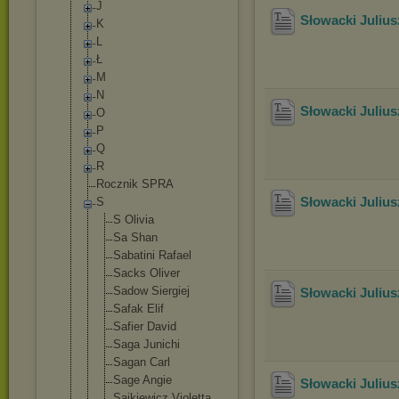
J
Słowacki Julius
K
L
Ł
M
N
Słowacki Juliu
O
P
Q
R
Rocznik SPRA
Słowacki Julius
S
S Olivia
Sa Shan
Sabatini Rafael
Sacks Oliver
Sadow Siergiej
Słowacki Juliu
Safak Elif
Safier David
Saga Junichi
Sagan Carl
Sage Angie
Słowacki Julius
Sajkiewicz Violetta