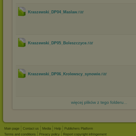
.rar
Kraszewski_DP04_Maslaw
.rar
Kraszewski_DP05_Boleszczyce
.rar
Kraszewski_DP06_Krolewscy_synowie
więcej plików z tego folderu...
Main page
Contact us
Media
Help
Publishers Platform
Terms and conditions
Privacy policy
Report copyright infringement