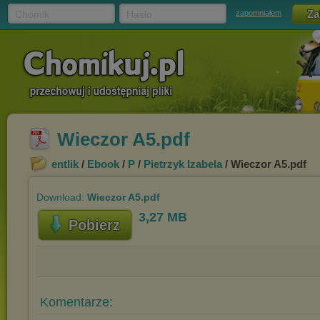
Chomik
Hasło
zapomniałem
Wieczor A5.pdf
entlik
/
Ebook
/
P
/
Pietrzyk Izabela
/ Wieczor A5.pdf
Download:
Wieczor A5.pdf
3,27 MB
Pobierz
Komentarze: