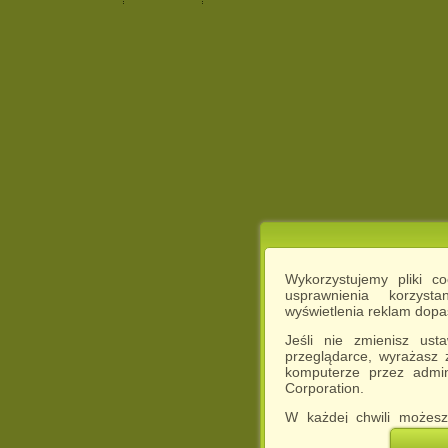
Wykorzystujemy pliki c
usprawnienia korzyst
wyświetlenia reklam dop
Jeśli nie zmienisz ust
przeglądarce, wyrażasz
komputerze przez admin
Corporation.
W każdej chwili możesz
cookies w swojej przeglą