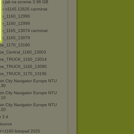
pa jak na screnie 3.98 GB
pe v1145.12625 carminat
pe_1160_12990
pe_1160_12999
pe_1165_13074 carminat
pe_1165_13079
pe_1170_13180
pe_Central_1160_13003
pe_TRUCK_1160_13014
pe_TRUCK_1165_13090
pe_TRUCK_1170_13195
in City Navigator Europe NTU
.30
in City Navigator Europe NTU
.10
in City Navigator Europe NTU
.20
 3 d
ource
+1160 listopad 2025