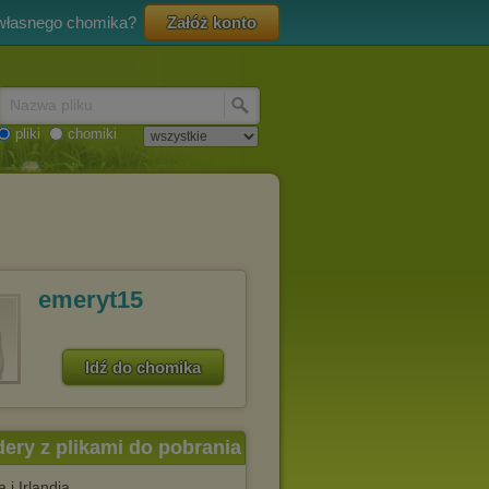
 własnego chomika?
Załóż konto
Nazwa pliku
pliki
chomiki
emeryt15
Idź do chomika
dery z plikami do pobrania
a i Irlandia