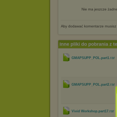
Nie ma jeszcze żadne
Aby dodawać komentarze musisz
Inne pliki do pobrania z 
.rar
GMAPSUPP_POL.part1
.rar
GMAPSUPP_POL.part2
.rar
Vivid Workshop.part17