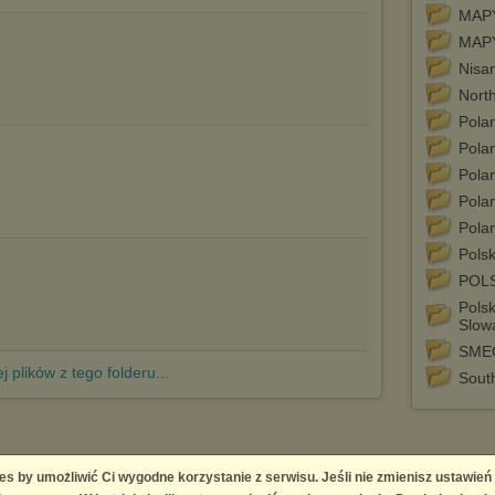
MAPY
MAPY
Nisa
Nort
Pola
Pola
Pola
Pola
Pola
Pols
POL
Polsk
Slow
SMEG
j plików z tego folderu...
Sout
es by umożliwić Ci wygodne korzystanie z serwisu. Jeśli nie zmienisz ustawień
 Platform