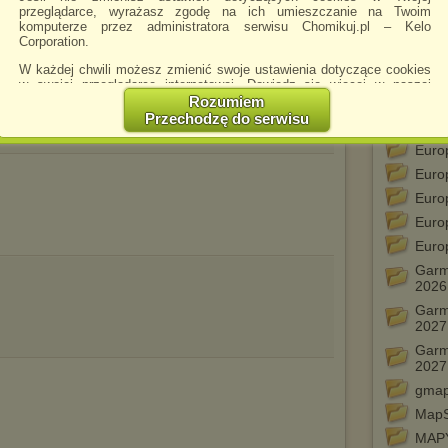
Euro
przeglądarce, wyrażasz zgodę na ich umieszczanie na Twoim
komputerze przez administratora serwisu Chomikuj.pl – Kelo
Euro
Corporation.
Euro
W każdej chwili możesz zmienić swoje ustawienia dotyczące cookies
Euro
w swojej przeglądarce internetowej. Dowiedz się więcej w naszej
Polityce Prywatności -
http://chomikuj.pl/PolitykaPrywatnosci.aspx
.
Rozumiem
Euro
Przechodzę do serwisu
Euro
Jednocześnie informujemy że zmiana ustawień przeglądarki może
spowodować ograniczenie korzystania ze strony Chomikuj.pl.
Euro
W przypadku braku twojej zgody na akceptację cookies niestety
Euro
prosimy o opuszczenie serwisu chomikuj.pl.
Euro
Wykorzystanie plików cookies
przez
Zaufanych Partnerów
Euro
(dostosowanie reklam do Twoich potrzeb, analiza skuteczności działań
marketingowych).
Euro
Garm
Wyrażenie sprzeciwu spowoduje, że wyświetlana Ci reklama nie
2026
będzie dopasowana do Twoich preferencji, a będzie to reklama
wyświetlona przypadkowo.
Garm
2027
Istnieje możliwość zmiany ustawień przeglądarki internetowej w
sposób uniemożliwiający przechowywanie plików cookies na
Garm
urządzeniu końcowym. Można również usunąć pliki cookies,
2027
dokonując odpowiednich zmian w ustawieniach przeglądarki
internetowej.
gmap
MapS
Pełną informację na ten temat znajdziesz pod adresem
http://chomikuj.pl/PolitykaPrywatnosci.aspx
.
MAPY