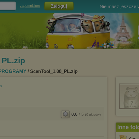
Nie masz jeszcze
zapomniałem
_PL.zip
PROGRAMY
/ ScanTool_1.08_PL.zip
p
0.0
/
5
(
0
głosów)
Inne fol
Angli