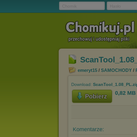
Chomik
Hasło
ScanTool_1.08
emeryt15
/
SAMOCHODY
/
Download:
ScanTool_1.08_PL.zi
0,82 MB
Pobierz
Komentarze: