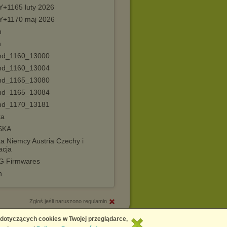
+1165 luty 2026
+1170 maj 2026
n
h
nd_1160_13000
nd_1160_13004
nd_1165_13080
nd_1165_13084
nd_1170_13181
ka
SKA
a Niemcy Austria Czechy i
acja
 Firmwares
h
Zgłoś jeśli naruszono regulamin
Copyright © 2026
Chomikuj.pl
 dotyczących cookies w Twojej przeglądarce,