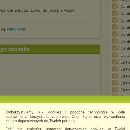
Cent
go komentarza. Dodaj go jako pierwszy!
Cent
Cent
Cent
 się
zalogować
Cent
Cent
Cent
tego chomika
DOD
East
East
East
East
East
East
Europ
Euro
Wykorzystujemy pliki cookies i podobne technologie w celu
usprawnienia korzystania z serwisu Chomikuj.pl oraz wyświetlenia
Euro
reklam dopasowanych do Twoich potrzeb.
Euro
Jeśli nie zmienisz ustawień dotyczących cookies w Twojej