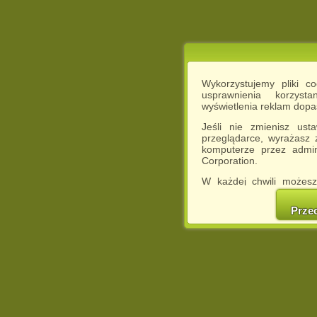
Wykorzystujemy pliki c
usprawnienia korzyst
wyświetlenia reklam dop
Jeśli nie zmienisz ust
przeglądarce, wyrażasz
komputerze przez admin
Corporation.
W każdej chwili możesz
cookies w swojej przeglą
w naszej Pol
Prze
http://chomikuj.pl/Polity
Jednocześnie informuje
może spowodować ogr
Chomikuj.pl.
W przypadku braku twojej
prosimy o opuszczenie se
Wykorzystanie plików c