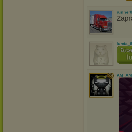
runner
Zapr
lumia_
AM_AM