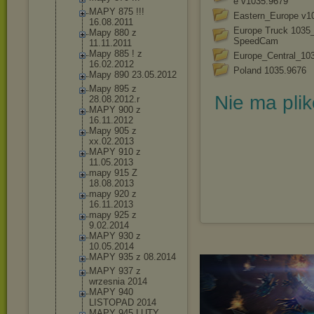
e v1035.9679
MAPY 875 !!!
Eastern_Europe v1
16.08.2011
Europe Truck 1035
Mapy 880 z
SpeedCam
11.11.2011
Mapy 885 ! z
Europe_Central_10
16.02.2012
Poland 1035.9676
Mapy 890 23.05.2012
Mapy 895 z
Nie ma pli
28.08.2012.
r
MAPY 900 z
16.11.2012
Mapy 905 z
xx.02.2013
MAPY 910 z
11.05.2013
mapy 915 Z
18.08.2013
mapy 920 z
16.11.2013
mapy 925 z
9.02.2014
MAPY 930 z
10.05.2014
MAPY 935 z 08.2014
MAPY 937 z
wrzesnia 2014
MAPY 940
LISTOPAD 2014
MAPY 945 LUTY