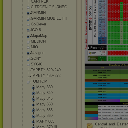
CARTREK
CITROEN C 5 -RNEG
GARMIN
GARMIN MOBILE !!!!
GoClever
IGO 8
MapaMap
MEDION
MIO
Navigon
SONY
SYGIC
TAPETY 320x240
TAPETY 480x272
TOMTOM
Mapy 830
Mapy 840
Mapy 845
Mapy 850
Mapy 855
Mapy 860
MAPY 865
Central_and_Easte
Mapy 870 !!!