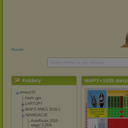
Rozwiń
Szukaj plików na tym chomiku
Foldery
MAPY+1035 sierp
emeryt15
hasło gps
LAPTOPY
MAPS RNEG 2016-1
NAWIGACJE
AutoRoute.2010
-
waga~2,2Gb