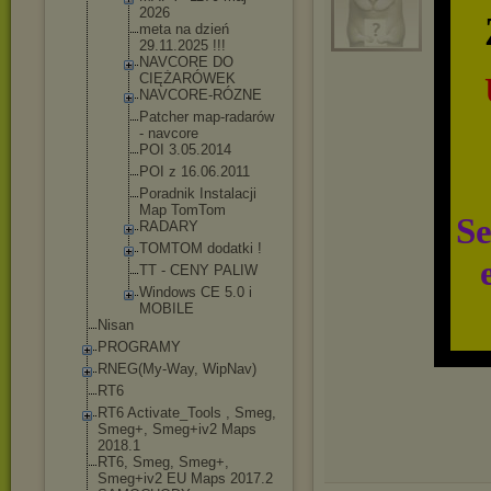
2026
meta na dzień
29.11.2025 !!!
NAVCORE DO
CIĘŻARÓWEK
NAVCORE-RÓZ
NE
Patcher map-radarów
- navcore
POI 3.05.2014
POI z 16.06.2011
Poradnik Instalacji
Map TomTom
Se
RADARY
TOMTOM dodatki !
TT - CENY PALIW
Windows CE 5.0 i
MOBILE
Nisan
PROGRAMY
RNEG(My-Way, WipNav)
RT6
RT6 Activate_Tools , Smeg,
Smeg+, Smeg+iv2 Maps
2018.1
RT6, Smeg, Smeg+,
Smeg+iv2 EU Maps 2017.2