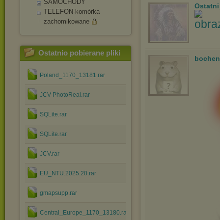
SAMOCHODY
Ostatn
TELEFON-komórka
zachomikowane
Ostatnio pobierane pliki
bochen
Poland_1170_13181.rar
JCV PhotoReal.rar
SQLite.rar
SQLite.rar
JCV.rar
EU_NTU.2025.20.rar
gmapsupp.rar
Central_Europe_1170_13180.rar