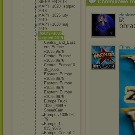
Chomikowe r
SIERPIEN 2018
MAPY+1020 listopad
2018
desider
MAPY+1025 luty
2019
MAPY+1030 maj
2019
MAPY+1035
sierpień 2019
Central_
and_East
ern_Euro
pe
Filmy..
v1035.96
79
Central_
Europe
v1035.96
76
Central_
Europe10
35_9666
Eastern_
Europe
v1035.96
75
Eastern_
Europe
v1035.96
76
Eastern_
Europe
v1035.96
79
Europe Truck
1035_968
9 +
SpeedCam
Europe v1035.96
79
Europe_1
035_9676
Europe_C
entral_1