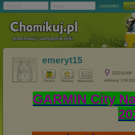
Chomik
Hasło
zapomniałem
emeryt15
ZDZISŁAW
widziany: 3.08.20
Prezent
Ulubiony
Wiadomość