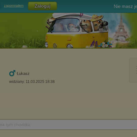
Nie masz j
zapomniałem
Łukasz
widziany: 11.03.2025 18:38
 na tym chomiku