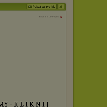
Pokaż wszystkie
zgłoś do usunięcia
 - K L I K N I J