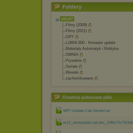
Foldery
elku87
Filmy (2009)
Filmy (2011)
GRY
LUMIA 800 - firmware update
Materialy Automatyk i Robtyka
OMNIA
Prywatne
Seriale
Wesele
zachomikowane
Ostatnio pobierane pliki
WP7-Update-Cab-Sender.rar
pr12_oemupdate.cab.pks_33f6e72c7916dcd