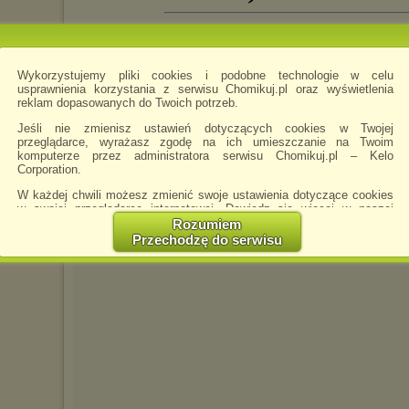
FILMY--2017chomikuj
napisano 15.07.2017
Wykorzystujemy pliki cookies i podobne technologie w celu
usprawnienia korzystania z serwisu Chomikuj.pl oraz wyświetlenia
reklam dopasowanych do Twoich potrzeb.
Jeśli nie zmienisz ustawień dotyczących cookies w Twojej
przeglądarce, wyrażasz zgodę na ich umieszczanie na Twoim
komputerze przez administratora serwisu Chomikuj.pl – Kelo
Corporation.
W każdej chwili możesz zmienić swoje ustawienia dotyczące cookies
w swojej przeglądarce internetowej. Dowiedz się więcej w naszej
Polityce Prywatności -
http://chomikuj.pl/PolitykaPrywatnosci.aspx
.
Rozumiem
Przechodzę do serwisu
Jednocześnie informujemy że zmiana ustawień przeglądarki może
spowodować ograniczenie korzystania ze strony Chomikuj.pl.
W przypadku braku twojej zgody na akceptację cookies niestety
prosimy o opuszczenie serwisu chomikuj.pl.
Wykorzystanie plików cookies
przez
Zaufanych Partnerów
(dostosowanie reklam do Twoich potrzeb, analiza skuteczności działań
marketingowych).
Wyrażenie sprzeciwu spowoduje, że wyświetlana Ci reklama nie
będzie dopasowana do Twoich preferencji, a będzie to reklama
wyświetlona przypadkowo.