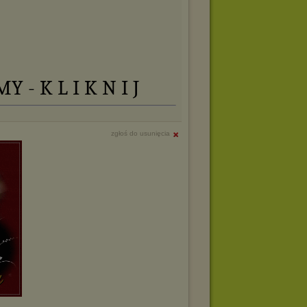
 - K L I K N I J
zgłoś do usunięcia