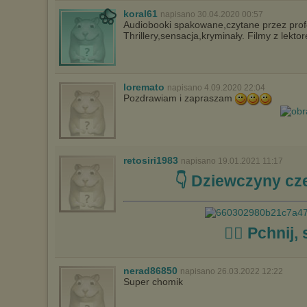
koral61
napisano 30.04.2020 00:57
Audiobooki spakowane,czytane przez profe
Thrillery,sensacja,kryminały. Filmy z lek
loremato
napisano 4.09.2020 22:04
Pozdrawiam i zapraszam
retosiri1983
napisano 19.01.2021 11:17
👇 Dziewczyny cze
☝🏼 Pchnij, 
nerad86850
napisano 26.03.2022 12:22
Super chomik