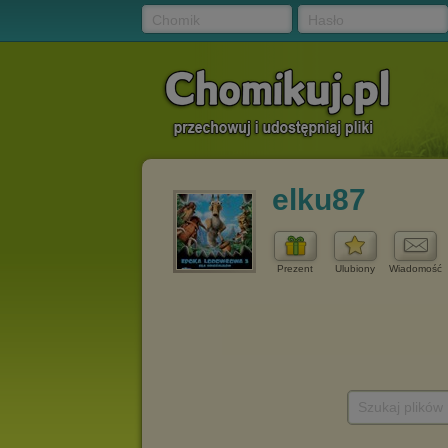
Chomik
Hasło
elku87
Prezent
Ulubiony
Wiadomość
Szukaj plików