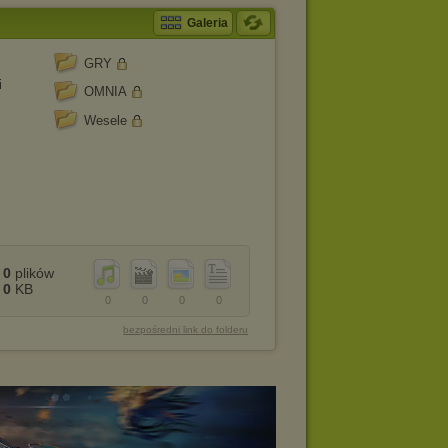
Galeria
GRY
i
OMNIA
Wesele
0
plików
0
KB
0
0
0
0
bezpośredni link do folderu