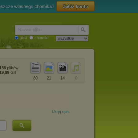
eszcze własnego chomika?
Załóż konto
Nazwa pliku
pliki
chomiki
158
plików
19,99
GB
80
21
14
0
Ukryj opis