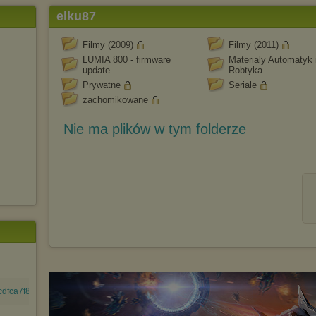
elku87
Filmy (2009)
Filmy (2011)
LUMIA 800 - firmware
Materialy Automatyk 
update
Robtyka
Prywatne
Seriale
zachomikowane
Nie ma plików w tym folderze
fca7f8d2c8a89fb0....cab