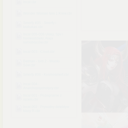
Incal.cbr
Wonder Woman tom 1 Krew.cbr
Smerfy #05 - Smerfy i
krakukas.cbr
Incal 005-006 Uisky, Spv i
homeodziwki. Alaja
samobójców.cbr
Incal 003 - Croot.cbr
Batman - tom 2 - Miasto
Sów.cbr
Smerfy #06 - Kosmosmerf.cbr
Incal 004 -
Anarchopsychotycy.cbr
Incal 001 - Pożegnanie z
ojcem.cbr
Incal 002 - Prywatny detektyw
klasy R.cbr