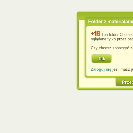
Folder z materiałam
Wykorzystujemy pliki c
usprawnienia korzyst
Ten folder Chomik
wyświetlenia reklam dop
oglądane tylko przez oso
Jeśli nie zmienisz ust
Czy chcesz zobaczyć za
przeglądarce, wyrażasz
komputerze przez admin
Corporation.
Zaloguj się
jeśli masz j
W każdej chwili możesz
cookies w swojej przeglą
w naszej Pol
Prze
http://chomikuj.pl/Polity
Jednocześnie informuje
może spowodować ogr
Chomikuj.pl.
W przypadku braku twojej
prosimy o opuszczenie se
Wykorzystanie plików c
(dostosowanie reklam do