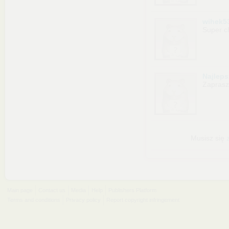
wihek5
Super c
Najlep
Zapras
Musisz się
Main page
Contact us
Media
Help
Publishers Platform
Terms and conditions
Privacy policy
Report copyright infringement