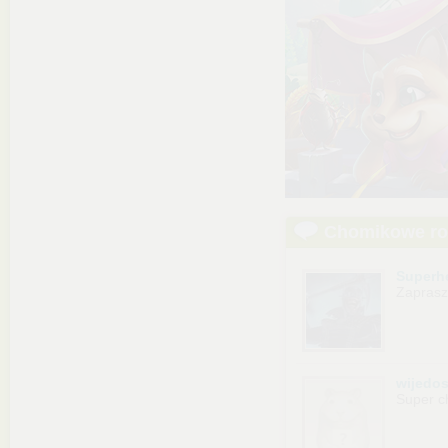
Chomikowe r
Superh
Zaprasz
wijedo
Super c