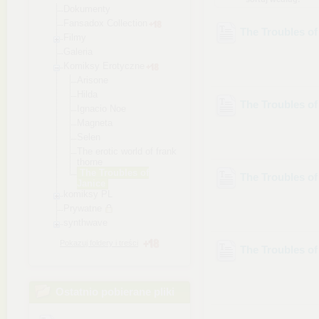
Dokumenty
Fansadox Collection
The Troubles of
Filmy
Galeria
Komiksy Erotyczne
Arisone
Hilda
The Troubles of
Ignacio Noe
Magneta
Selen
The erotic world of frank
thorne
The Troubles of
The Troubles of
Janice
komiksy PL
Prywatne
synthwave
Pokazuj foldery i treści
The Troubles of
Ostatnio pobierane pliki