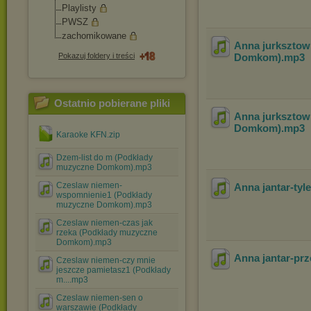
Playlisty
PWSZ
zachomikowane
Anna jurksztowi
Pokazuj foldery i treści
Domkom)
.mp3
Ostatnio pobierane pliki
Anna jurksztowi
Domkom)
.mp3
Karaoke KFN.zip
Dzem-list do m (Podkłady
muzyczne Domkom).mp3
Czeslaw niemen-
Anna jantar-tyle
wspomnienie1 (Podkłady
muzyczne Domkom).mp3
Czeslaw niemen-czas jak
rzeka (Podkłady muzyczne
Domkom).mp3
Anna jantar-prz
Czeslaw niemen-czy mnie
jeszcze pamietasz1 (Podkłady
m....mp3
Czeslaw niemen-sen o
warszawie (Podkłady