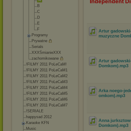
Independent Di
B
C
D
E
F
Artur gadowski
Programy
muzyczne Dom
Prywatne
Serials
XXXŚmianieXXX
zachomikowane
Artur gadowski
!FILMY 2011 PoLeCaM!
Domkom)
.mp3
!FILMY 2011 PoLeCaM1
!FILMY 2011 PoLeCaM2
!FILMY 2011 PoLeCaM3
!FILMY 2011 PoLeCaM4
Arka noego-jed
!FILMY 2011 PoLeCaM5
omkom)
.mp3
!FILMY 2011 PoLeCaM6
!FILMY 2011 PoLeCaM7
!SERIALE
happysad 2012
Anna jurksztowi
Karaoke KFN
Domkom)
.mp3
Music