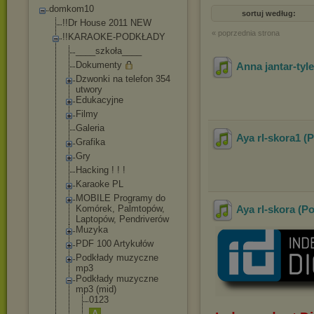
domkom10
sortuj według:
!!Dr House 2011 NEW
« poprzednia strona
!!KARAOKE-PODKŁAD
Y
____szkoła____
Dokumenty
Anna jantar-ty
Dzwonki na telefon 354
utwory
Edukacyjne
Filmy
Galeria
Aya rl-skora1 
Grafika
Gry
Hacking ! ! !
Karaoke PL
MOBILE Programy do
Komórek, Palmtopów,
Aya rl-skora (
Laptopów, Pendriverów
Muzyka
PDF 100 Artykułów
Podkłady muzyczne
mp3
Podkłady muzyczne
mp3 (mid)
0123
A