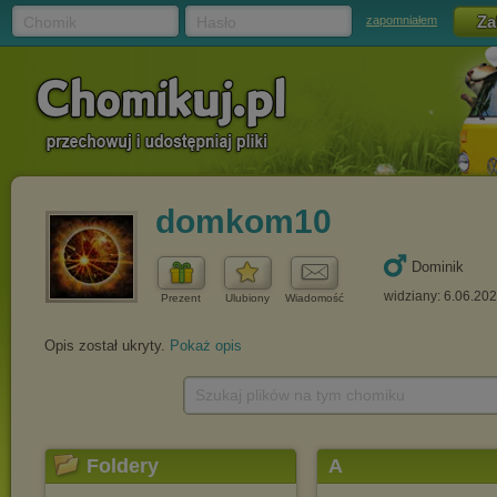
Chomik
Hasło
zapomniałem
domkom10
Dominik
widziany: 6.06.20
Prezent
Ulubiony
Wiadomość
Opis został ukryty.
Pokaż opis
Szukaj plików na tym chomiku
Foldery
A