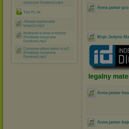
muzyczne Domkom).mp3
Anna jantar-prz
Tzar PL.rar
Alibabki-kapitanskie
tango(1).mp3
Brathanki-w kinie w lublinie
Moje Jedyne Ma
(Podkłady muzyczne
Domkom).mp3
Czerwone gitary-ladne oczy2
(Podkłady muzyczne
Domkom).mp3
legalny mater
Anna jantar-ha
Anna jantar-baju