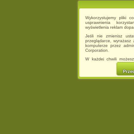
Wykorzystujemy pliki c
usprawnienia korzyst
wyświetlenia reklam dop
Jeśli nie zmienisz ust
przeglądarce, wyrażasz
komputerze przez admin
Corporation.
W każdej chwili możesz
cookies w swojej przeglą
w naszej Pol
Prze
http://chomikuj.pl/Polity
Jednocześnie informuje
może spowodować ogr
Chomikuj.pl.
W przypadku braku twojej
prosimy o opuszczenie se
Wykorzystanie plików c
(dostosowanie reklam do
działań marketingowych).
Wyrażenie sprzeciwu spo