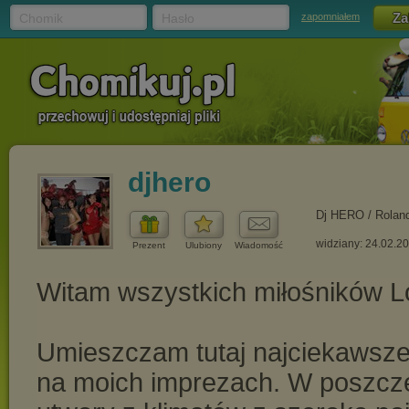
Chomik
Hasło
zapomniałem
djhero
Dj HERO / Rolan
widziany: 24.02.2
Prezent
Ulubiony
Wiadomość