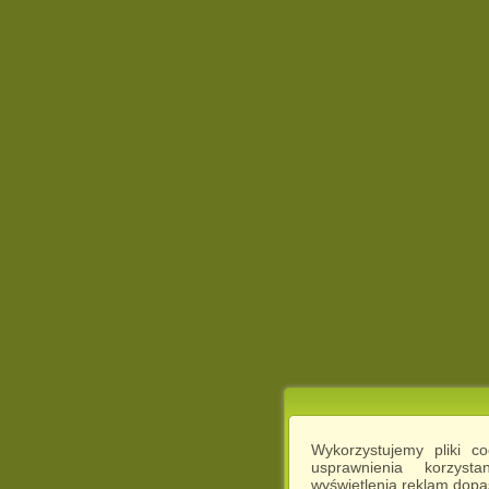
Wykorzystujemy pliki c
usprawnienia korzyst
wyświetlenia reklam dop