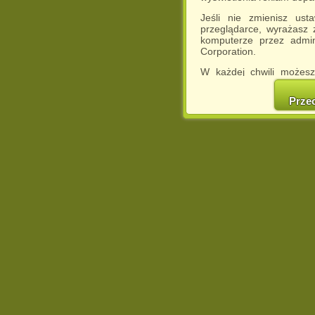
Jeśli nie zmienisz ust
przeglądarce, wyrażasz
komputerze przez admin
Corporation.
W każdej chwili możesz
cookies w swojej przeglą
w naszej Pol
Prze
http://chomikuj.pl/Polity
Jednocześnie informuje
może spowodować ogr
Chomikuj.pl.
W przypadku braku twojej
prosimy o opuszczenie se
Wykorzystanie plików c
(dostosowanie reklam do
działań marketingowych).
Wyrażenie sprzeciwu spo
będzie dopasowana do Tw
wyświetlona przypadkowo
Istnieje możliwość zmian
sposób uniemożliwiając
urządzeniu końcowym. M