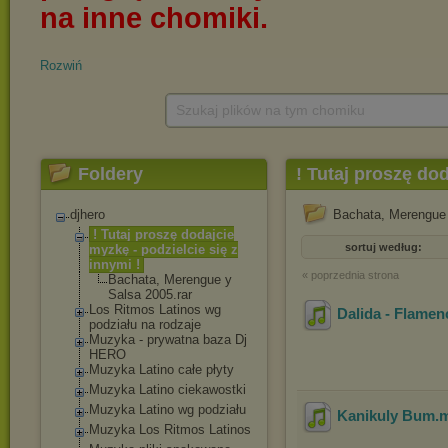
Rozwiń
Szukaj plików na tym chomiku
Foldery
! Tutaj proszę dod
djhero
Bachata, Merengue 
! Tutaj proszę dodajcie
sortuj według:
myzkę - podzielcie się z
innymi !
« poprzednia strona
Bachata, Merengue y
Salsa 2005.rar
Los Ritmos Latinos wg
Dalida - Flamen
podziału na rodzaje
Muzyka - prywatna baza Dj
HERO
Muzyka Latino całe płyty
Muzyka Latino ciekawostki
Muzyka Latino wg podziału
Kanikuly Bum
.
Muzyka Los Ritmos Latinos