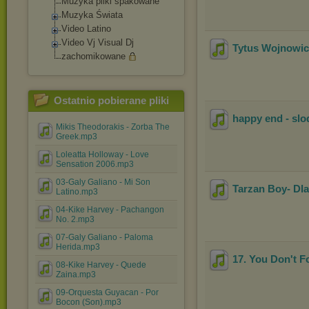
Muzyka pliki spakowane
Muzyka Świata
Video Latino
Video Vj Visual Dj
Tytus Wojnowic
zachomikowane
Ostatnio pobierane pliki
happy end - slo
Mikis Theodorakis - Zorba The
Greek.mp3
Loleatta Holloway - Love
Sensation 2006.mp3
03-Galy Galiano - Mi Son
Tarzan Boy- Dla
Latino.mp3
04-Kike Harvey - Pachangon
No. 2.mp3
07-Galy Galiano - Paloma
Herida.mp3
17. You Don't F
08-Kike Harvey - Quede
Zaina.mp3
09-Orquesta Guyacan - Por
Bocon (Son).mp3