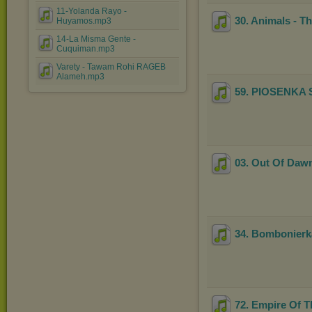
11-Yolanda Rayo -
30. Animals - T
Huyamos.mp3
14-La Misma Gente -
Cuquiman.mp3
Varety - Tawam Rohi RAGEB
Alameh.mp3
59. PIOSENKA
03. Out Of Daw
34. Bombonierk
72. Empire Of T