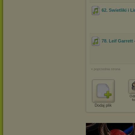
62. Swietliki i L
78. Leif Garret
« poprzednia strona
Odt
fo
Dodaj plik