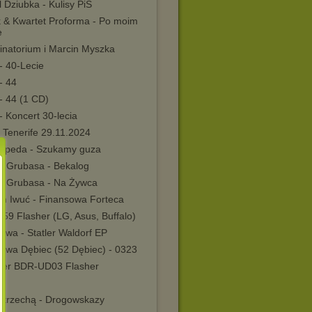
 Dziubka - Kulisy PiS
k & Kwartet Proforma - Po moim
e
inatorium i Marcin Myszka
- 40-Lecie
- 44
- 44 (1 CD)
 Koncert 30-lecia
- Tenerife 29.11.2024
orpeda - Szukamy guza
a Grubasa - Bekalog
a Grubasa - Na Żywca
in Iwuć - Finansowa Forteca
59 Flasher (LG, Asus, Buffalo)
Dwa - Statler Waldorf EP
 Dwa Dębiec (52 Dębiec) - 0323
eer BDR-UD03 Flasher
ne
Strzechą - Drogowskazy