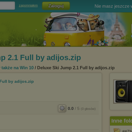
Nie masz jeszcze
zapomniałem
 2.1 Full by adijos.zip
y także na Win 10
/ Deluxe Ski Jump 2.1 Full by adijos.zip
ull by adijos.zip
0.0
/
5
(
0
głosów)
Inne fol
##Zb