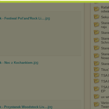
Poke
spowodować ograniczenie korzystania ze strony Chomikuj.pl.
Rafał
W przypadku braku twojej zgody na akceptację cookies niestety
odwa
prosimy o opuszczenie serwisu chomikuj.pl.
Seku
.jpg
 - Festiwal Pol'and'Rock Li...
Wykorzystanie plików cookies
przez
Zaufanych Partnerów
Star
(dostosowanie reklam do Twoich potrzeb, analiza skuteczności działań
raju
marketingowych).
Star
Wyrażenie sprzeciwu spowoduje, że wyświetlana Ci reklama nie
będzie dopasowana do Twoich preferencji, a będzie to reklama
Star
wyświetlona przypadkowo.
Schr
Istnieje możliwość zmiany ustawień przeglądarki internetowej w
Star
sposób uniemożliwiający przechowywanie plików cookies na
Star
urządzeniu końcowym. Można również usunąć pliki cookies,
Now
dokonując odpowiednich zmian w ustawieniach przeglądarki
.jpg
internetowej.
ek - Noc z Kochankiem
Stare
Pełną informację na ten temat znajdziesz pod adresem
Titus
http://chomikuj.pl/PolitykaPrywatnosci.aspx
.
TSA 
TSA 
TSA 
EP
ux wr
Vario
.jpg
Twar
 - Przystanek Woodstock Liv...