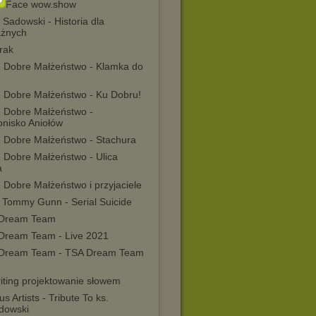
r Face wow.show
 Sadowski - Historia dla
żnych
rak
e Dobre Małżeństwo - Klamka do
e Dobre Małżeństwo - Ku Dobru!
e Dobre Małżeństwo -
onisko Aniołów
e Dobre Małżeństwo - Stachura
e Dobre Małżeństwo - Ulica
a
 Dobre Małżeństwo i przyjaciele
’ Tommy Gunn - Serial Suicide
Dream Team
Dream Team - Live 2021
Dream Team - TSA Dream Team
iting projektowanie słowem
us Artists - Tribute To ks.
dowski