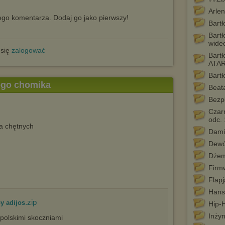
Arlen
go komentarza. Dodaj go jako pierwszy!
Bartł
Bartł
wide
 się
zalogować
Bartł
ATAR
Bart
tego chomika
Beat
Bezp
Czarn
odc. 
la chętnych
Dami
Dewó
Dżem
Firm
Flapj
Hans
.zip
y adijos
Hip-H
Inżyn
polskimi skoczniami