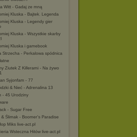
a Witt - Gadaj ze mną
omiej Kluska - Bajtek. Legenda
omiej Kluska - Legendy gier
o
omiej Kluska - Wszystkie skarby
I
łomiej Kluska i gamebook
a Strzecha - Perkalowa spódnica
łatne
y Ziutek Z Killerami - Na żywo
1
an Syjonfam - 77
dzki & Nieć - Adrenalina 13
 - 45 Urodziny
ware
ack - Sugar Free
 & Ślimak - Boomer's Paradise
op Miks live-act.pl
ieria Wsteczna Hitów live-act.pl