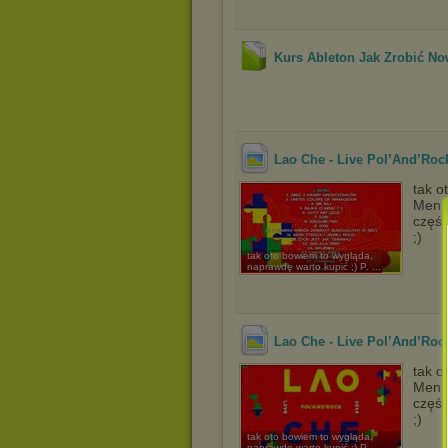
Kurs Ableton Jak Zrobić Now
Lao Che - Live Pol’And’Roc
tak o
Menu 
część
;)
tak oto bowiem to wygląda,
naprawdę warto kupić ;) P. ...
Lao Che - Live Pol’And’Roc
tak o
Menu 
część
;)
tak oto bowiem to wygląda,
naprawdę warto kupić ;) P. ...