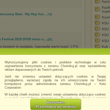
Kamil
Kazi
trupi
.zip
oczesny Beat - Hip Hop live...
Krym
KSU 
KSU 
KSU 
.jpg
k Festival 2018 DVD9 menu u...
KSU -
to bowiem to wygląda, naprawdę warto kupić ;) P.S.
Kult 
jest tak naprawdę animowane, na screenie widać
Luxt
, brak kilku elementów, które są fajnie przemyślane
Łydk
Wykorzystujemy pliki cookies i podobne technologie w celu
Łydk
usprawnienia korzystania z serwisu Chomikuj.pl oraz wyświetlenia
reklam dopasowanych do Twoich potrzeb.
Marc
MT19
Jeśli nie zmienisz ustawień dotyczących cookies w Twojej
przeglądarce, wyrażasz zgodę na ich umieszczanie na Twoim
Pięć 
.jpg
k Festival 2018 DVD9 menu g...
komputerze przez administratora serwisu Chomikuj.pl – Kelo
Corporation.
Pięć
to bowiem to wygląda, naprawdę warto kupić ;) P.S.
Pion
W każdej chwili możesz zmienić swoje ustawienia dotyczące cookies
jest tak naprawdę animowane, na screenie widać
w swojej przeglądarce internetowej. Dowiedz się więcej w naszej
, brak kilku elementów, które są fajnie przemyślane
Płat
Polityce Prywatności -
http://chomikuj.pl/PolitykaPrywatnosci.aspx
.
Rozumiem
Pod 
Przechodzę do serwisu
Jednocześnie informujemy że zmiana ustawień przeglądarki może