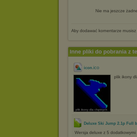
Nie ma jeszcze żadne
Aby dodawać komentarze musisz
Inne pliki do pobrania z 
.ico
icon
plik ikony d
plik ikony dla chętnych
Deluxe Ski Jump 2.1p Full b
Wersja deluxe z 5 dodatkowymi 