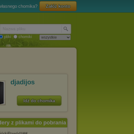
 własnego chomika?
Załóż konto
Nazwa pliku
pliki
chomiki
djadijos
Idź do chomika
dery z plikami do pobrania
iórkiPowódź##