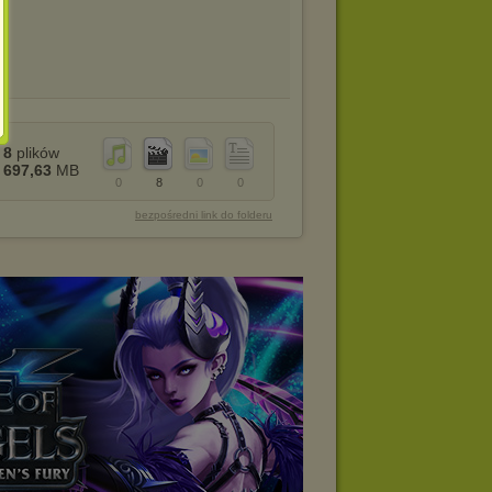
8
plików
697,63
MB
0
8
0
0
bezpośredni link do folderu