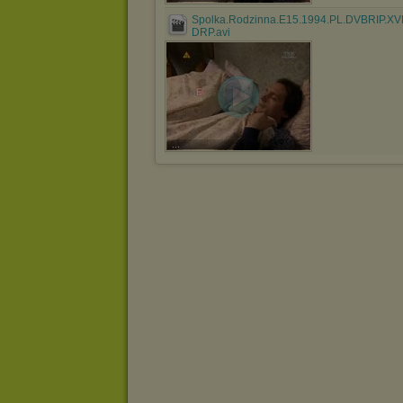
Spolka.Rodzinna.E15.1994.PL.DVBRIP.XV
DRP.avi
...