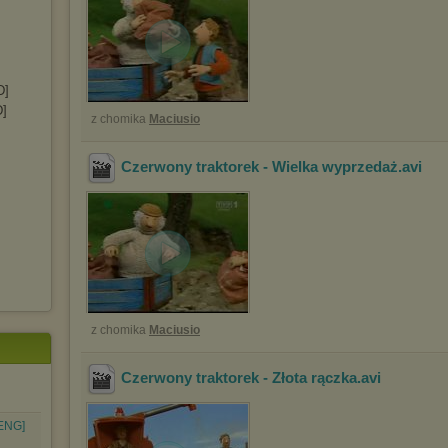
D]
D]
z chomika
Maciusio
Czerwony traktorek - Wielka wyprzedaż
.avi
z chomika
Maciusio
Czerwony traktorek - Złota rączka
.avi
[ENG]