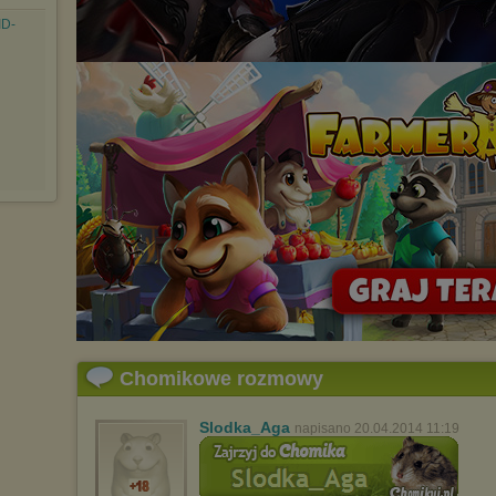
ID-
Chomikowe rozmowy
Slodka_Aga
napisano 20.04.2014 11:19