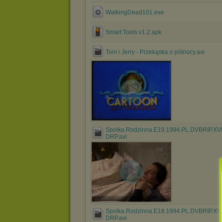
WalkingDead101.exe
Smart Tools v1.2.apk
Tom i Jerry - Przekąska o północy.avi
Spolka.Rodzinna.E19.1994.PL.DVBRIP.XV
DRP.avi
...
Spolka.Rodzinna.E18.1994.PL.DVBRIP.XV
DRP.avi