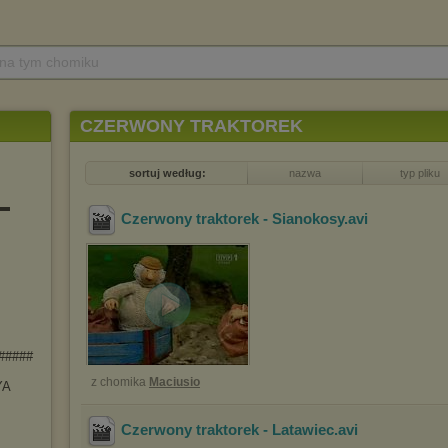
 na tym chomiku
CZERWONY TRAKTOREK
sortuj według:
nazwa
typ pliku
▬▬
Czerwony traktorek - Sianokosy
.avi
######
z chomika
Maciusio
YA
Czerwony traktorek - Latawiec
.avi