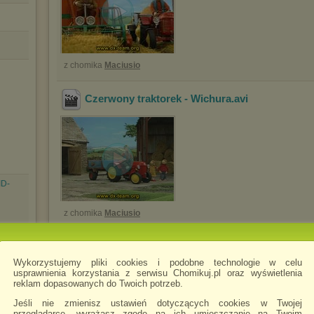
z chomika
Maciusio
Czerwony traktorek - Wichura
.avi
ID-
z chomika
Maciusio
Czerwony traktorek - Na jeżyny
.avi
Wykorzystujemy pliki cookies i podobne technologie w celu
usprawnienia korzystania z serwisu Chomikuj.pl oraz wyświetlenia
reklam dopasowanych do Twoich potrzeb.
ID-
Jeśli nie zmienisz ustawień dotyczących cookies w Twojej
przeglądarce, wyrażasz zgodę na ich umieszczanie na Twoim