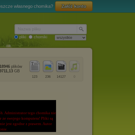
eszcze własnego chomika?
Załóż konto
Nazwa pliku
pliki
chomiki
18946
plików
9711,13
GB
123
236
14127
0