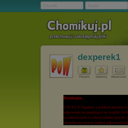
Chomik
Hasło
dexperek1
Prezent
Ulubiony
Wiadomość