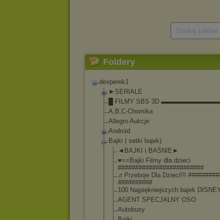
Szukaj plików
Foldery
dexperek1
►SERIALE
█ FILMY SBS 3D ▬▬▬▬▬▬▬▬
A,B,C-Chomika
Allegro Aukcje
Android
Bajki ( setki bajek)
◄BAJKI i BAŚNIE►
♥==Bajki Filmy dla dzieci
##############
###########
♬Przeboje Dla Dzieci!!! ########
##########
100 Najpiękniejszy
ch bajek DISNE
AGENT SPECJALNY OSO
Autobusy
Bajki