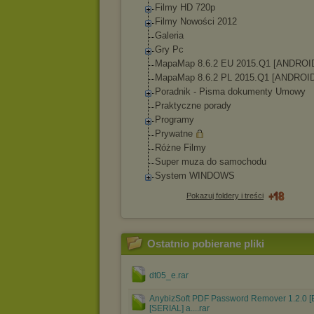
Filmy HD 720p
Filmy Nowości 2012
Galeria
Gry Pc
MapaMap 8.6.2 EU 2015.Q1 [ANDROI
MapaMap 8.6.2 PL 2015.Q1 [ANDROI
Poradnik - Pisma dokumenty Umowy
Praktyczne porady
Programy
Prywatne
Różne Filmy
Super muza do samochodu
System WINDOWS
Pokazuj foldery i treści
Ostatnio pobierane pliki
dt05_e.rar
AnybizSoft PDF Password Remover 1.2.0 
[SERIAL] a....rar