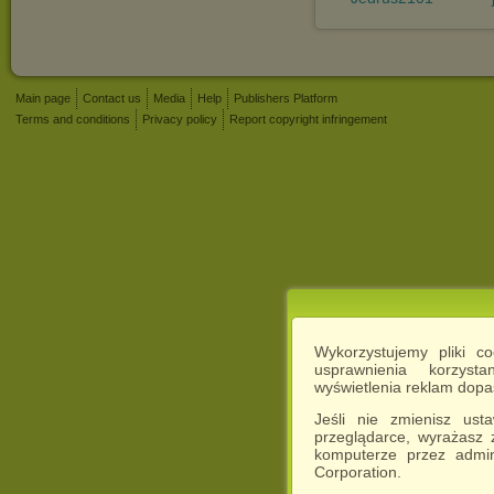
Main page
Contact us
Media
Help
Publishers Platform
Terms and conditions
Privacy policy
Report copyright infringement
Wykorzystujemy pliki c
usprawnienia korzyst
wyświetlenia reklam dop
Jeśli nie zmienisz ust
przeglądarce, wyrażasz
komputerze przez admin
Corporation.