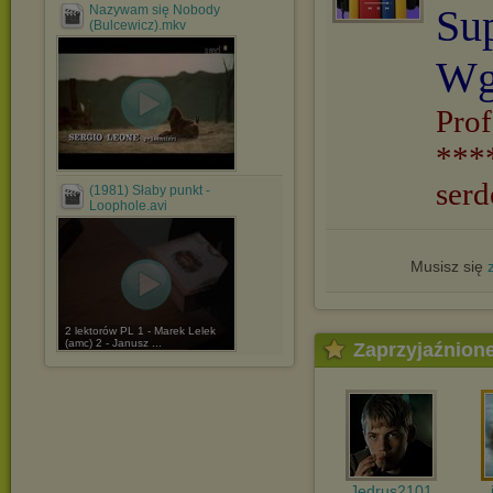
Su
Nazywam się Nobody
(Bulcewicz).mkv
Wg
Prof
***
serd
(1981) Słaby punkt -
Loophole.avi
Musisz się
2 lektorów PL 1 - Marek Lelek
(amc) 2 - Janusz ...
Zaprzyjaźnion
Jedrus2101