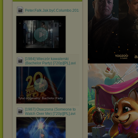
Peter.Falk.Jak.być.Columbo.2018.PL.DVBTRIP.HVC1.DD+2.0....mk
[1984] Wieczór kawalerski
(Bachelor Party) [720p][PL].avi
Tytuł oryginalny: Bachelor Party
...
[1987] Osaczona (Someone to
Watch Over Me) [720p][PL].avi