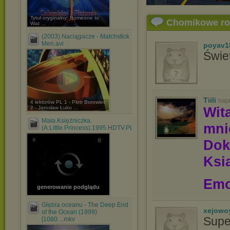
Tytuł oryginalny: Someone to
Chomikowe r
Wat ...
(2003) Naciągacze - Matchstick
Men.avi
poyav1
Świe
Tiili
nap
4 lektorów PL 1 - Piotr Borowiec
Wit
2 - Jarosław Łuko ...
Mała.Księżniczka.
mn
(A.Little.Princess).1995.HDTV.PL.1080p.mkv
Dok
Ksią
Emo
generowanie podglądu
Głębia oceanu - The Deep End
xejowo
of the Ocean (1999)
Supe
[1080....mkv