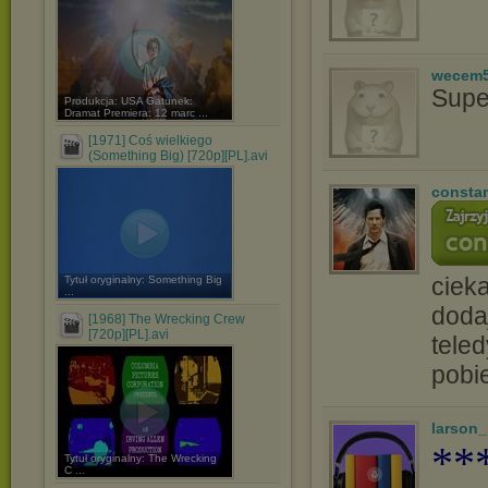
wecem
Supe
Produkcja: USA Gatunek:
Dramat Premiera: 12 marc ...
[1971] Coś wielkiego
(Something Big) [720p][PL].avi
consta
ciek
Tytuł oryginalny: Something Big
...
doda
[1968] The Wrecking Crew
[720p][PL].avi
tele
pobi
larson
**
Tytuł oryginalny: The Wrecking
C ...