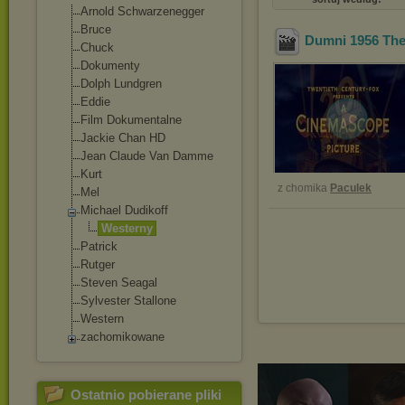
Arnold Schwarzenegger
Bruce
Dumni 1956 The
Chuck
Dokumenty
Dolph Lundgren
Eddie
Film Dokumentalne
Jackie Chan HD
Jean Claude Van Damme
Kurt
z chomika
Paculek
Mel
Michael Dudikoff
Westerny
Patrick
Rutger
Steven Seagal
Sylvester Stallone
Western
zachomikowane
Ostatnio pobierane pliki