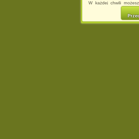
W każdej chwili możesz
cookies w swojej przeglą
w naszej Pol
Prze
http://chomikuj.pl/Polity
Jednocześnie informuje
może spowodować ogr
Chomikuj.pl.
W przypadku braku twojej
prosimy o opuszczenie se
Wykorzystanie plików c
(dostosowanie reklam do
działań marketingowych).
Wyrażenie sprzeciwu spo
będzie dopasowana do Tw
wyświetlona przypadkowo
Istnieje możliwość zmian
sposób uniemożliwiając
urządzeniu końcowym. M
dokonując odpowiednich
internetowej.
Pełną informację na 
http://chomikuj.pl/Polity