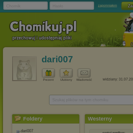
Chomik
Hasło
zapomniałem
dari007
widziany: 31.07.2
Prezent
Ulubiony
Wiadomość
Szukaj plików na tym chomiku
Foldery
Westerny
dari007
sortuj według: