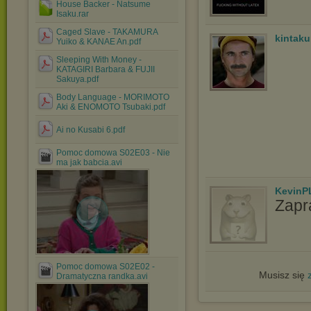
House Backer - Natsume
Isaku.rar
Caged Slave - TAKAMURA
kintak
Yuiko & KANAE An.pdf
Sleeping With Money -
KATAGIRI Barbara & FUJII
Sakuya.pdf
Body Language - MORIMOTO
Aki & ENOMOTO Tsubaki.pdf
Ai no Kusabi 6.pdf
Pomoc domowa S02E03 - Nie
ma jak babcia.avi
KevinP
Zapr
Pomoc domowa S02E02 -
Musisz się
Dramatyczna randka.avi