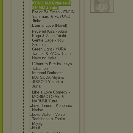
KONOHARA Narise &
SHIMIZU Yuki
Eat or Be Eaten - ENJIN
Yamimaru & FUYUNO
Jinko
Eternal Love (Novel)
Fevered Kiss - Akira
Kuga & Zaou Taishi
Gentle Cage - You
Shiizaki
Green Light - YURA
Tamaki & ZAOU Taishi
Hako no Naka
I Want to Bite by Isaya
Takamori
Immoral Darkness -
MATSUDA Miya &
JISSOJI Yukariko
Junai
Like a Love Comedy -
MORIMOTO Aki &
NARUMI Yutta
Love Times - Konohara
Narise
Love Water - Venio
Tachibana & Tooko
Miyagi
No.6