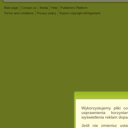
Main page
Contact us
Media
Help
Publishers Platform
Terms and conditions
Privacy policy
Report copyright infringement
Wykorzystujemy pliki c
usprawnienia korzyst
wyświetlenia reklam dop
Jeśli nie zmienisz ust