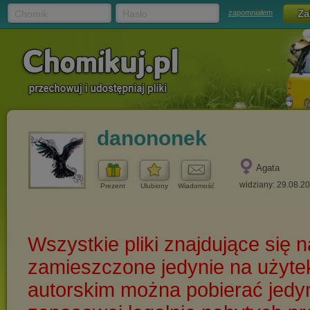
Chomik
Hasło
zapomniałem
danononek
Agata
widziany: 29.08.2
Prezent
Ulubiony
Wiadomość