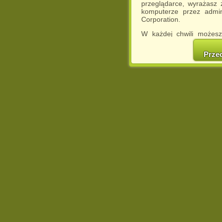
przeglądarce, wyrażasz
komputerze przez admin
Corporation.
W każdej chwili możesz
cookies w swojej przeglą
w naszej Pol
Prze
http://chomikuj.pl/Polity
Jednocześnie informuje
może spowodować ogr
Chomikuj.pl.
W przypadku braku twojej
prosimy o opuszczenie se
Wykorzystanie plików c
(dostosowanie reklam do
działań marketingowych).
Wyrażenie sprzeciwu spo
będzie dopasowana do Tw
wyświetlona przypadkowo
Istnieje możliwość zmian
sposób uniemożliwiając
urządzeniu końcowym. M
dokonując odpowiednich
internetowej.