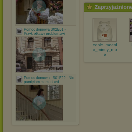
Zaprzyjaźnion
Pomoc domowa S02E01 -
Przykrotkawy problem.avi
eenie_meeni
e_miney_mo
e
Pomoc domowa - S01E22 - Nie
pamiętam mamusi.avi