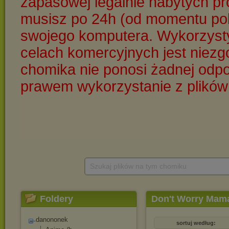
Szukaj plików na tym chomiku
Foldery
Don't Worry Mam
danononek
sortuj według: