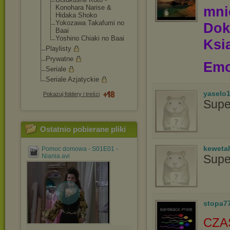
Konohara Narise &
mn
Hidaka Shoko
Yokozawa Takafumi no
Dok
Baai
Yoshino Chiaki no Baai
Ksią
Playlisty
Prywatne
Emo
Seriale
Seriale Azjatyckie
yaselo
Pokazuj foldery i treści
Supe
Ostatnio pobierane pliki
keweta
Pomoc domowa - S01E01 -
Niania.avi
Supe
stopa7
CZA