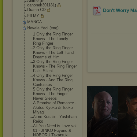
Anime (h-
danonek301181)
Drama CD
Don't Worry M
FILMY
MANGA
Novela Yaoi (eng)
1 Only the Ring Finger
Knows - The Lonely
Ring Finger
2 Only the Ring Finger
Knows - The Left Hand
Dreams of Him
3 Only the Ring Finger
Knows - The Ring Finger
Falls Silent
4 Only the Ring Finger
Knows - And The Ring
Confesses
5 Only the Ring Finger
Knows - The Finger
Never Sleeps
A Promise of Romance -
Akitsu Kyoko & Tooko
Miyagi
Ai no Kusabi - Yoshihara
Reiko
All You Need is Love vol
01 - JINKO Fuyuno &
NOBORU Takatsuki