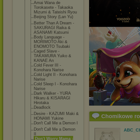
Amai Wana de
Torokasete - Takaoka
Mizumi & Tateishi Ryou
Beijing Story (Lan Yu)
Better Than A Dream -
SAKURAGI Raika &
ASANAMI Katsumi
Body Language -
MORIMOTO Aki &
ENOMOTO Tsubaki
Caged Slave -
TAKAMURA Yuiko &
KANAE An
Cold Fever III -
Konohara Narise
Cold Light II - Konohara
Narise
Cold Sleep I - Konohara
Narise
Dark Walker - YURA
Hikaru & KISARAGI
Hirotaka
Deadlock
Desire - KAZUMI Maki &
Chomikowe r
HONAMI Yukine
Don't Call Me a Demon I
Don't Call Me a Demon
ABC_Ch
II
Don't Worry Mama -