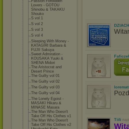
Passion Forbidden
Lovers - GOTOU
Shinobu & TAKAKU
Shouko
S vol 1
S vol 2
DZIAC
S vol 3
Wita
S vol 4
Sleeping With Money -
KATAGIRI Barbara &
FUJII Sakuya
Sweet Admiration -
Faficze
KOUSAKA Yuuki &
SHENA Midori
The Aristocrat and
Desert Prince
The Guilty vol 01
The Guilty vol 02
lorema
The Guilty vol 03
Pozd
The Guilty vol 04
The Lonely Egoist -
MASAKI Hikaru &
MINASE Masara
The Man Who Doesn't
Take Off His Clothes v1
Tiili
nap
The Man Who Doesn't
Wit
Take Off His Clothes v2
Utsukushii Koto -