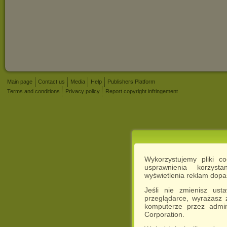
Main page
Contact us
Media
Help
Publishers Platform
Terms and conditions
Privacy policy
Report copyright infringement
Wykorzystujemy pliki c
usprawnienia korzyst
wyświetlenia reklam dop
Jeśli nie zmienisz ust
przeglądarce, wyrażasz
komputerze przez admin
Corporation.