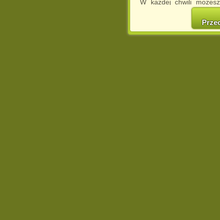
W każdej chwili możesz
cookies w swojej przeglą
w naszej Pol
Prze
http://chomikuj.pl/Polity
Jednocześnie informuje
może spowodować ogr
Chomikuj.pl.
W przypadku braku twojej
prosimy o opuszczenie se
Wykorzystanie plików c
(dostosowanie reklam do
działań marketingowych).
Wyrażenie sprzeciwu spo
będzie dopasowana do Tw
wyświetlona przypadkowo
Istnieje możliwość zmian
sposób uniemożliwiając
urządzeniu końcowym. M
dokonując odpowiednich
internetowej.
Pełną informację na 
http://chomikuj.pl/Polity