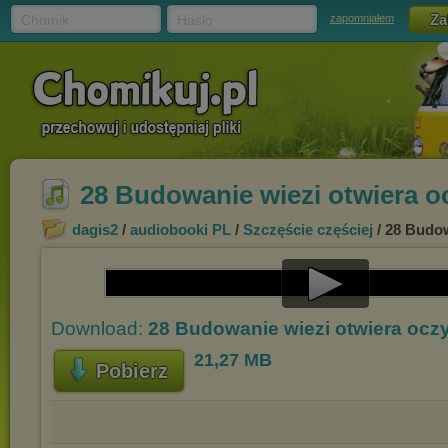
Chomik
Hasło
zapomniałem
28 Budowanie wiezi otwiera o
dagis2
/
audiobooki PL
/
Szczęście częściej
/ 28 Budow
Play
Download:
28 Budowanie wiezi otwiera ocz
Video
21,27 MB
Pobierz