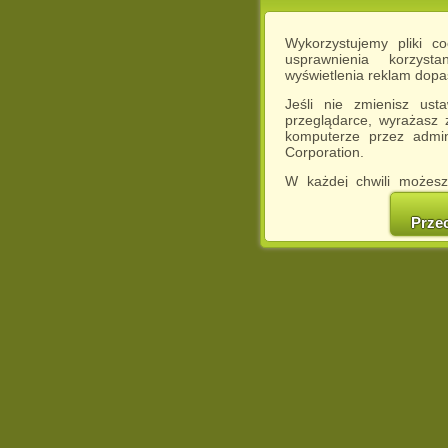
Wykorzystujemy pliki c
usprawnienia korzyst
wyświetlenia reklam dop
Jeśli nie zmienisz ust
przeglądarce, wyrażasz
komputerze przez admin
Corporation.
W każdej chwili możesz
cookies w swojej przeglą
w naszej Pol
Prze
http://chomikuj.pl/Polity
Jednocześnie informuje
może spowodować ogr
Chomikuj.pl.
W przypadku braku twojej
prosimy o opuszczenie se
Wykorzystanie plików c
(dostosowanie reklam do
działań marketingowych).
Wyrażenie sprzeciwu spo
będzie dopasowana do Tw