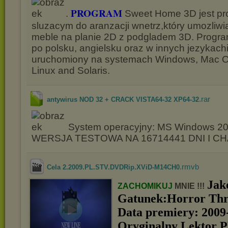
PROGRAM
.
Sweet Home 3D jest p
sluzacym do aranzacji wnetrz,który umozliwi
meble na planie 2D z podgladem 3D. Progra
po polsku, angielsku oraz w innych jezykach
uruchomiony na systemach Windows, Mac OS
Linux and Solaris.
.rar
antywirus NOD 32 + CRACK VISTA64-32 XP64-32
System operacyjny: MS Windows 20
WERSJA TESTOWA NA 16714441 DNI I C
.rmvb
Cela 2.2009.PL.STV.DVDRip.XViD-M14CH0
Jak
ZACHOMIKUJ
MNIE !!!
Gatunek:Horror Thril
Data premiery: 2009-
Oryginalny Lektor 