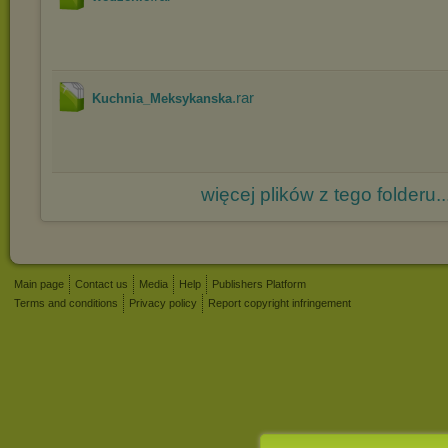
.rar
Kuchnia_Meksykanska
więcej plików z tego folderu..
Main page
Contact us
Media
Help
Publishers Platform
Terms and conditions
Privacy policy
Report copyright infringement