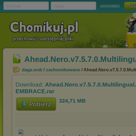
Chomik
Hasło
zapomniałem
Ahead.Nero.v7.5.7.0.Multilin
daga.wsb
/
zachomikowane
/ Ahead.Nero.v7.5.7.0.Mu
Download:
Ahead.Nero.v7.5.7.0.Multilingual
EMBRACE.rar
324,71 MB
Pobierz