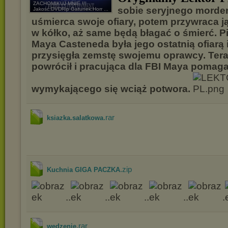
ZACHOMIKUJ MNIE !!!
sobie seryjnego morder
Jakość:DVDRip Gatunek:Horr ...
uśmierca swoje ofiary, potem przywraca ją 
w kółko, aż same będą błagać o śmierć. 
Maya Casteneda była jego ostatnią ofiarą 
przysięgła zemstę swojemu oprawcy. Ter
powrócił i pracująca dla FBI Maya pomag
wymykającego się wciąż potwora.
.rar
ksiazka.salatkowa
.zip
Kuchnia GIGA PACZKA
..
..
..
..
.
.rar
wedzenie