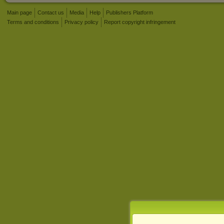
Main page
Contact us
Media
Help
Publishers Platform
Terms and conditions
Privacy policy
Report copyright infringement