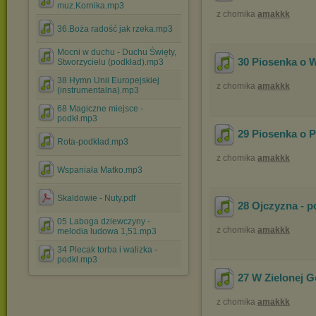
muz.Kornika.mp3
z chomika
amakkk
36.Boża radość jak rzeka.mp3
Mocni w duchu - Duchu Święty,
30 Piosenka o 
Stworzycielu (podkład).mp3
38 Hymn Unii Europejskiej
z chomika
amakkk
(instrumentalna).mp3
68 Magiczne miejsce -
podkł.mp3
29 Piosenka o P
Rota-podkład.mp3
z chomika
amakkk
Wspaniała Matko.mp3
Skaldowie - Nuty.pdf
28 Ojczyzna - p
05 Laboga dziewczyny -
z chomika
amakkk
melodia ludowa 1,51.mp3
34 Plecak torba i walizka -
podkł.mp3
27 W Zielonej G
z chomika
amakkk