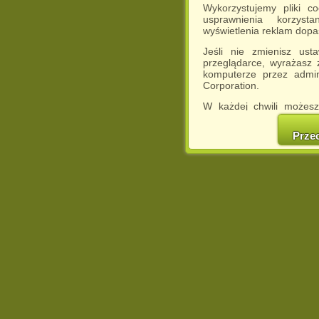
Wykorzystujemy pliki c
usprawnienia korzyst
wyświetlenia reklam dop
Jeśli nie zmienisz ust
przeglądarce, wyrażasz
komputerze przez admin
Corporation.
W każdej chwili możesz
cookies w swojej przeglą
w naszej Pol
Prze
http://chomikuj.pl/Polity
Jednocześnie informuje
może spowodować ogr
Chomikuj.pl.
W przypadku braku twojej
prosimy o opuszczenie se
Wykorzystanie plików c
(dostosowanie reklam do
działań marketingowych).
Wyrażenie sprzeciwu spo
będzie dopasowana do Tw
wyświetlona przypadkowo