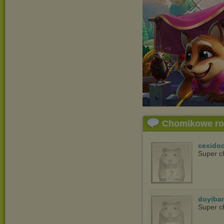
Chomikowe r
cexido
Super c
doyiba
Super c