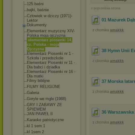
125 baśni
« poprzednia strona
bajki, baśnie
Człowiek w dziczy (1971)-
01 Mazurek Dą
Lektor
Dokumenty
z chomika
amakkk
Elementarz muzyczny XIV-
Polska moja ojczyzna
elementarz piosenki 14,
cz. Polska - moja
Ojczyzna
38 Hymn Unii Eu
Elementarz Piosenki nr 1 -
Szkoła i przedszkole
z chomika
amakkk
Elementarz Piosenki nr 11 -
Dla babci i dziadka
Elementarz Piosenki nr 16 -
Dla matki
Filmy biblijne
37 Morska latar
FILMY RELIGIJNE
z chomika
amakkk
Galeria
Goryle we mgle (1988)
GRY I ZABAWY ZE
ŚPIEWEM
36 Warszawska 
JAN PAWEŁ II
Karaoke patriotyczne
z chomika
amakkk
kl 1 sem 1
kl 1sem 2