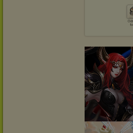
Odt
fo