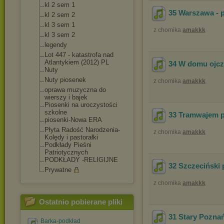
kl 2 sem 1
35 Warszawa - 
kl 2 sem 2
kl 3 sem 1
z chomika
amakkk
kl 3 sem 2
legendy
Lot 447 - katastrofa nad
Atlantykiem (2012) PL
34 W domu ojcz
Nuty
Nuty piosenek
z chomika
amakkk
oprawa muzyczna do
wierszy i bajek
Piosenki na uroczystości
szkolne
33 Tramwajem p
piosenki-Nowa ERA
Płyta Radość Narodzenia-
z chomika
amakkk
Kolędy i pastorałki
Podkłady Pieśni
Patriotycznych
PODKŁADY -RELIGIJNE
32 Szczeciński 
Prywatne
z chomika
amakkk
Ostatnio pobierane pliki
31 Stary Poznań
Barka-podkład