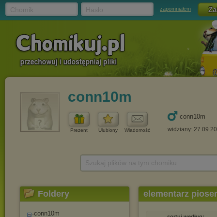
Chomik
Hasło
zapomniałem
conn10m
conn10m
widziany: 27.09.2
Prezent
Ulubiony
Wiadomość
Szukaj plików na tym chomiku
Foldery
elementarz piosen
conn10m
sortuj według: