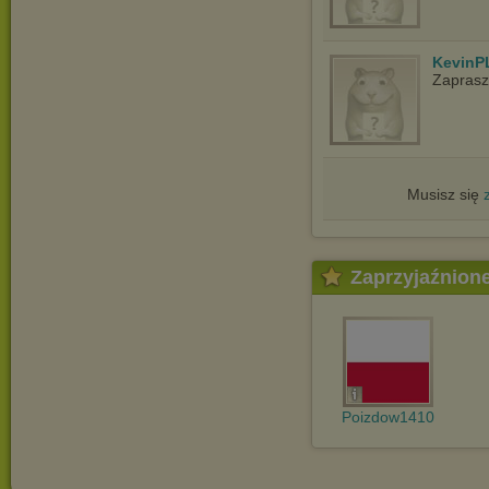
KevinP
Zapras
Musisz się
Zaprzyjaźnion
Poizdow1410