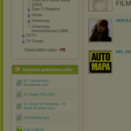
TURISAS Battle Metal
FIL
(2004)
Type O Negative
Ulytau
HDFUL
Vintersorg
Vintersorg -
Hedniskhjartad (1998)
OST's
TV Shows
Pokazuj foldery i treści
RBI_20
Ostatnio pobierane pliki
02 - Graveworm -
Bloodwork.mp3
02 Happy Pills.mp3
16. Doyle W. Donehoo - To
Battle Brothers.mp3
09 Butterfly.mp3
Cue Club.rar