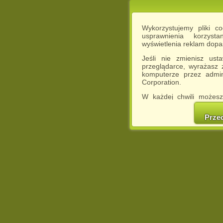
Wykorzystujemy pliki c
usprawnienia korzyst
wyświetlenia reklam dop
Jeśli nie zmienisz ust
przeglądarce, wyrażasz
komputerze przez admin
Corporation.
W każdej chwili możesz
cookies w swojej przeglą
w naszej Pol
Prze
http://chomikuj.pl/Polity
Jednocześnie informuje
może spowodować ogr
Chomikuj.pl.
W przypadku braku twojej
prosimy o opuszczenie se
Wykorzystanie plików c
(dostosowanie reklam do
działań marketingowych).
Wyrażenie sprzeciwu spo