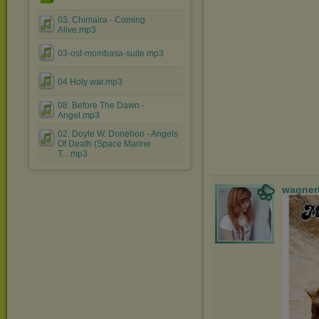
03. Chimaira - Coming
Alive.mp3
03-ost-mombasa-suite.mp3
04 Holy war.mp3
08. Before The Dawn -
Angel.mp3
02. Doyle W. Donehoo - Angels
Of Death (Space Marine
T....mp3
wagner