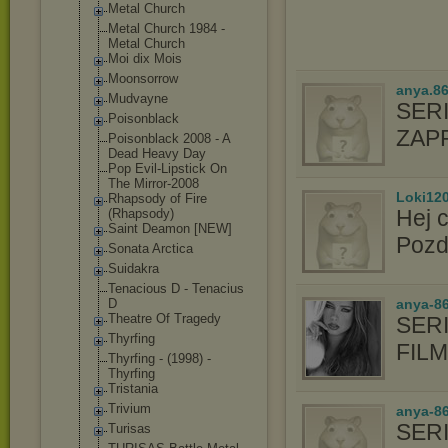
Metal Church
Metal Church 1984 -
Metal Church
Moi dix Mois
Moonsorrow
anya.8
Mudvayne
SER
Poisonblack
ZAP
Poisonblack 2008 - A
Dead Heavy Day
Pop Evil-Lipstick On
The Mirror-2008
Loki12
Rhapsody of Fire
Hej 
(Rhapsody)
Saint Deamon [NEW]
Poz
Sonata Arctica
Suidakra
Tenacious D - Tenacius
D
anya-8
Theatre Of Tragedy
SERI
Thyrfing
FIL
Thyrfing - (1998) -
Thyrfing
Tristania
Trivium
anya-86
SERI
Turisas