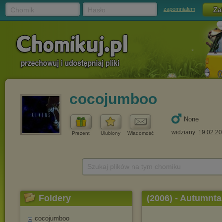
Chomik
Hasło
zapomniałem
cocojumboo
None
widziany: 19.02.2
Prezent
Ulubiony
Wiadomość
Szukaj plików na tym chomiku
Foldery
(2006) - Autumnta
cocojumboo