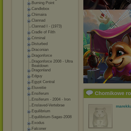
Burning Point
Candlebox
Chimaira
Clannad
Clannad I - (1973)
Cradle of Filth
Criminal
Disturbed
Draconian
Dragonforce
Dragonforce 2008 - Ultra
Beatdown
Dragonland
Edguy
Egypt Central
Eluveitie
Chomikowe r
Ensiferum
Ensiferum - 2004 - Iron
Enslaved-Verte
brae
marekk
Equilibrium
Equilibrium-Sa
gas-2008
Exodus
Falconer