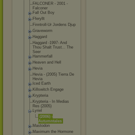
FALCONER - 2001 -
Falconer
Fall Out Boy
Fferyllt
Finntroll-Ur Jordens Djup
Graveworm
Haggard
Haggard -1997- And
Thou Shalt Trust... The
Seer
Hammerfall
Heaven and Hell
Hevia
Hevia - (2005) Tierra De
Hevia
Iced Earth
Killswitch Engage
Krypteria
Krypteria - In Medias
Res (2005)
Lyriel
(2006) -
Autumntales
Mastodon
Maximum the Hormone