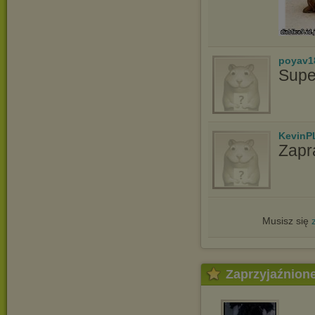
poyav1
Supe
KevinP
Zapr
Musisz się
Zaprzyjaźnion