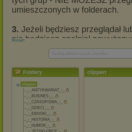
Rozwiń
Szukaj plików na tym chomiku
Foldery
clipperr
clipperr
_-_ANTYKWARIAT_-_
_-_BUSINES_-_
_-_CZASOPISMA_-_
_-_DZIECI_-_
_-_EBOOKI_-_
_-_HISTORIA_-_
_-_HUMOR_-_
_-_JĘZYKI-OBCE_-_