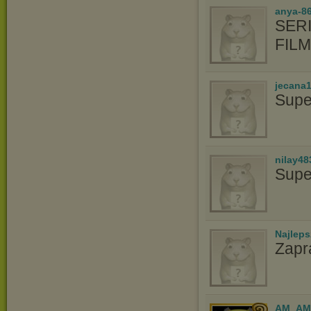
anya-86
SERI
FIL
jecana
Supe
nilay48
Supe
Najlep
Zapr
AM_AM