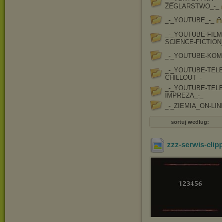
ZEGLARSTWO_-_
_-_YOUTUBE_-_
_-_YOUTUBE-FILM
SCIENCE-FICTION
_-_YOUTUBE-KOM
_-_YOUTUBE-TEL
CHILLOUT_-_
_-_YOUTUBE-TEL
IMPREZA_-_
_-_ZIEMIA_ON-LIN
sortuj według:
zzz-serwis-clip