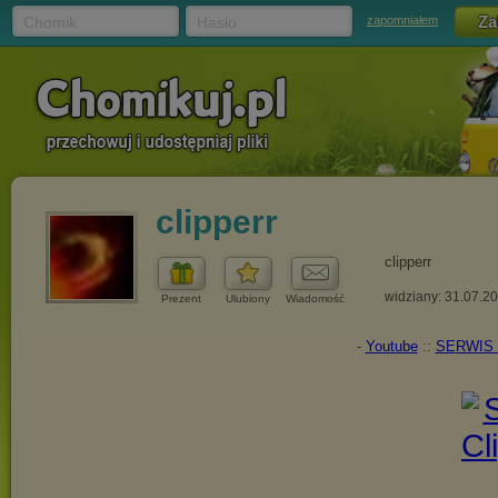
Chomik
Hasło
zapomniałem
clipperr
clipperr
widziany: 31.07.2
Prezent
Ulubiony
Wiadomość