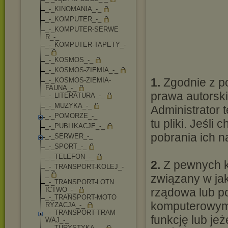
_-_KINOMANIA_-_
_-_KOMPUTER_-_
_-_KOMPUTER-SERWE
R_-_
_-_KOMPUTER-TAPET
Y_-
_
_-_KOSMOS_-_
_-_KOSMOS-ZIEMIA_
-_
1.
Zgodnie z po
_-_KOSMOS-ZIEMIA-
FAUNA_-_
prawa autorsk
_-_LITERATURA_-_
_-_MUZYKA_-_
Administrator 
_-_POMORZE_-_
tu pliki. Jeśl
_-_PUBLIKACJE_-_
pobrania ich 
_-_SERWER_-_
_-_SPORT_-_
_-_TELEFON_-_
2.
Z pewnych ko
_-_TRANSPORT-KOLE
J_-
_
związany w jak
_-_TRANSPORT-LOTN
ICTWO_-_
rządowa lub p
_-_TRANSPORT-MOTO
komputerowym l
RYZACJA_-_
_-_TRANSPORT-TRAM
funkcję lub jeż
WAJ_-_
_-_TURYSTYKA_-_