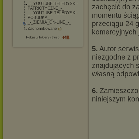
_-_YOUTUBE-TELEDY
SKI-
zachęcić do za
PATRIOTYCZNE_
-_
_-_YOUTUBE-TELEDY
SKI-
momentu ściągn
POBUDKA_-_
przeciągu 24 
_-_ZIEMIA_ON-LINE
_-_
Zachomikowane
komercyjnych 
Pokazuj foldery i treści
5.
Autor serwis
niezgodne z 
znajdujących s
własną odpowi
6.
Zamieszczone
niniejszym kon