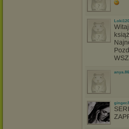
Loki12
Witaj
ksią
Najn
Pozd
WSZ
anya.8
ginger.
SER
ZAP