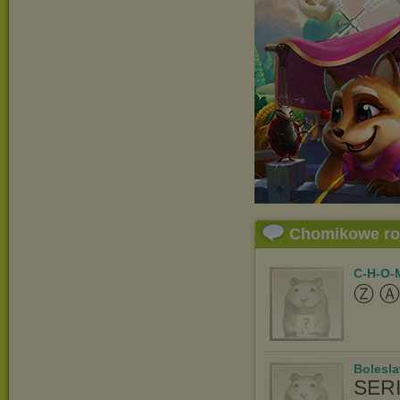
Chomikowe r
C-H-O-M
Ⓩ Ⓐ
Bolesl
SER