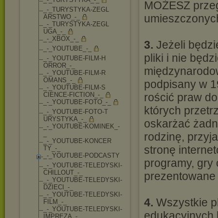
MOŻESZ przegl
_-_TURYSTYKA-ZEGL
umieszczonych
ARSTWO_-_
_-_TURYSTYKA-ZEGL
UGA_-_
_-_XBOX_-_
3.
Jeżeli będzi
_-_YOUTUBE_-_
pliki i nie bę
_-_YOUTUBE-FILM-H
ORROR_-_
międzynarodow
_-_YOUTUBE-FILM-R
OMANS_-_
podpisany w 1
_-_YOUTUBE-FILM-S
CIENCE-FICTION_-_
rościć praw do
_-_YOUTUBE-FOTO_-
_
których przet
_-_YOUTUBE-FOTO-T
URYSTYKA_-_
oskarżać żadne
_-_YOUTUBE-KOMINE
K_-
_
rodzinę, przyja
_-_YOUTUBE-KONCER
stronę interne
TY_-_
_-_YOUTUBE-PODCAS
TY
programy, gry o
_-_YOUTUBE-TELEDY
SKI-
CHILLOUT_-_
prezentowane 
_-_YOUTUBE-TELEDY
SKI-
DZIECI_-_
_-_YOUTUBE-TELEDY
SKI-
4.
Wszystkie pl
FILM_-_
_-_YOUTUBE-TELEDY
SKI-
edukacyjnych l
IMPREZA_-_