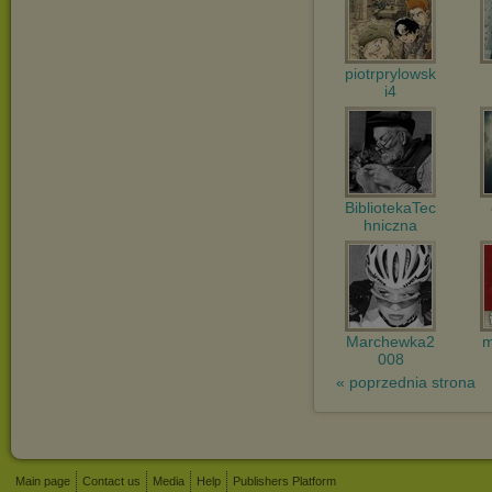
piotrprylowsk
i4
BibliotekaTec
hniczna
Marchewka2
m
008
« poprzednia strona
Main page
Contact us
Media
Help
Publishers Platform