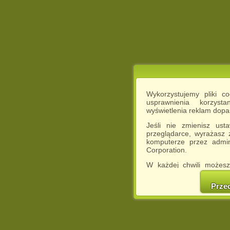
Wykorzystujemy pliki c
usprawnienia korzyst
wyświetlenia reklam dop
Jeśli nie zmienisz ust
przeglądarce, wyrażasz
komputerze przez admin
Corporation.
W każdej chwili możesz
cookies w swojej przeglą
w naszej Pol
Prze
http://chomikuj.pl/Polity
Jednocześnie informuje
może spowodować ogr
Chomikuj.pl.