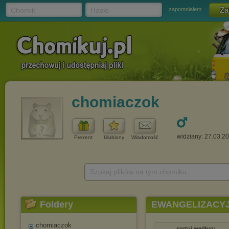
Chomik
Hasło
zapomniałem
chomiaczok
widziany: 27.03.2
Prezent
Ulubiony
Wiadomość
Szukaj plików na tym chomiku
Foldery
EWANGELIZACYJ
chomiaczok
sortuj według: