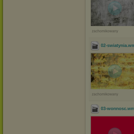
zachomikowany
02-swiatynia
.w
zachomikowany
03-wonnosc
.w