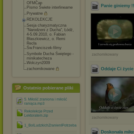
OFMCap
Panie giniemy !!!
Pismo Świete interlinearne
Prywatne
REKOLEKCJE
Sesja charyzmatyczna
''Narodzeni z Ducha'', Łódź,
4-5.09.2010, o. Fabian
Błaszkiewicz, o. Remi
Recła
Św.Franciszek-fil
my
Symbole Ducha Świętego -
zachomikowany
minikatecheza
Wolczyn2009
Oddaje Ci życi
zachomikowane
Ostatnio pobierane pliki
5. Miłość zraniona i miłość
raniąca.mp3
Rekolekcje Przed
Lektoratem.zip
zachomikowany
1_BolLudzkichZranienIPotrzebaPrzebaczenia.zip
Doskonała miło