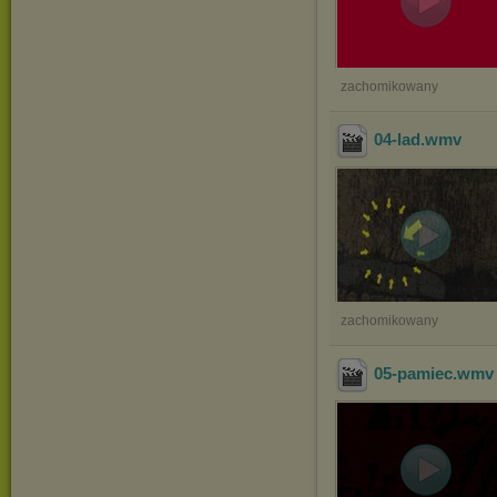
zachomikowany
04-lad
.wmv
zachomikowany
05-pamiec
.wm