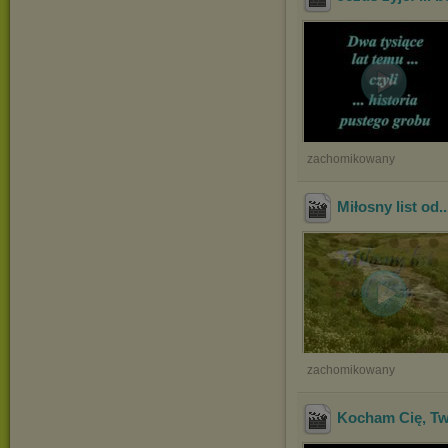
zachomikowany
Miłosny list od.
zachomikowany
Kocham Cię, 