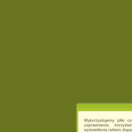
Wykorzystujemy pliki c
usprawnienia korzyst
wyświetlenia reklam dop