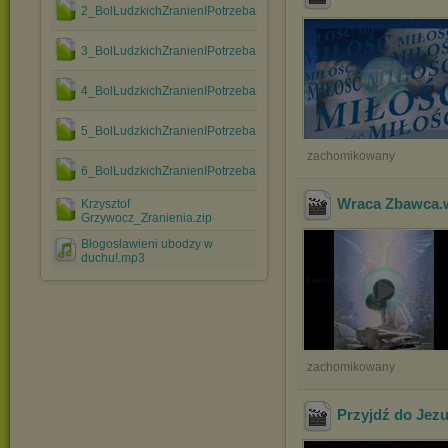
2_BolLudzkichZranienIPotrzebaPrzebaczenia.zip
3_BolLudzkichZranienIPotrzebaPrzebaczenia.zip
4_BolLudzkichZranienIPotrzebaPrzebaczenia.zip
5_BolLudzkichZranienIPotrzebaPrzebaczenia.zip
zachomikowany
6_BolLudzkichZranienIPotrzebaPrzebaczenia.zip
Wraca Zbawca
Krzysztof
Grzywocz_Zranienia.zip
Błogosławieni ubodzy w
duchu!.mp3
zachomikowany
Przyjdź do Jez