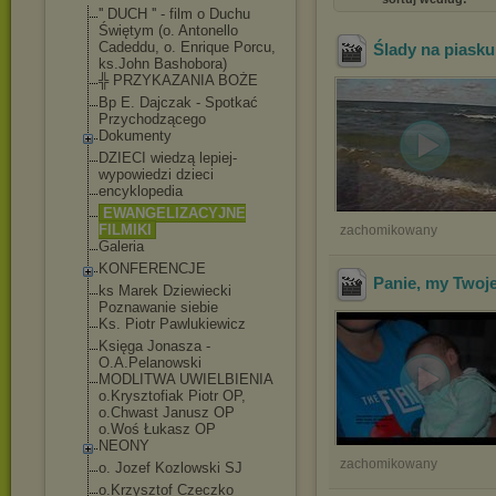
'' DUCH '' - film o Duchu
Świętym (o. Antonello
Cadeddu, o. Enrique Porcu,
Ślady na piasku
ks.John Bashobora)
╬ PRZYKAZANIA BOŻE
Bp E. Dajczak - Spotkać
Przychodzącego
Dokumenty
DZIECI wiedzą lepiej-
wypowiedzi dzieci
encyklopedia
EWANGELIZACYJNE
FILMIKI
zachomikowany
Galeria
KONFERENCJE
Panie, my Twoje
ks Marek Dziewiecki
Poznawanie siebie
Ks. Piotr Pawlukiewicz
Księga Jonasza -
O.A.Pelanowski
MODLITWA UWIELBIENIA
o.Krysztofiak Piotr OP,
o.Chwast Janusz OP
o.Woś Łukasz OP
NEONY
zachomikowany
o. Jozef Kozlowski SJ
o.Krzysztof Czeczko