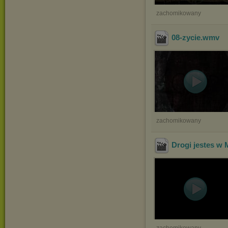
zachomikowany
08-zycie
.wmv
zachomikowany
Drogi jestes w