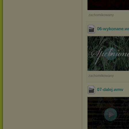
zachomikowany
06-wykonane
.
zachomikowany
07-dalej
.wmv