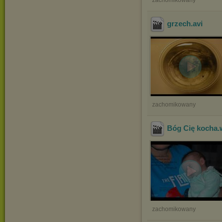
zachomikowany
grzech
.avi
zachomikowany
Bóg Cię kocha
zachomikowany