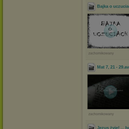
Bajka o uczuci
zachomikowany
Mat 7, 21 - 29
.a
zachomikowany
Jezus żyje! ... 