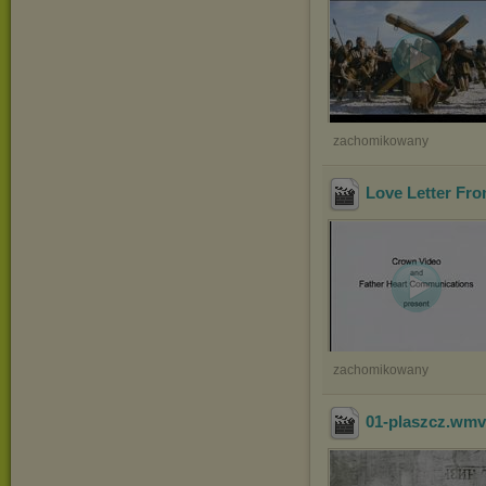
zachomikowany
Love Letter Fr
zachomikowany
01-plaszcz
.wm