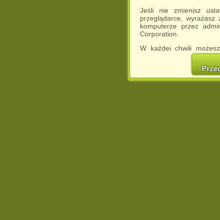
Jeśli nie zmienisz ust
przeglądarce, wyrażasz
komputerze przez admin
Corporation.
W każdej chwili możesz
cookies w swojej przeglą
w naszej Pol
Prze
http://chomikuj.pl/Polity
Jednocześnie informuje
może spowodować ogr
Chomikuj.pl.
W przypadku braku twojej
prosimy o opuszczenie se
Wykorzystanie plików c
(dostosowanie reklam do
działań marketingowych).
Wyrażenie sprzeciwu spo
będzie dopasowana do Tw
wyświetlona przypadkowo
Istnieje możliwość zmian
sposób uniemożliwiając
urządzeniu końcowym. M