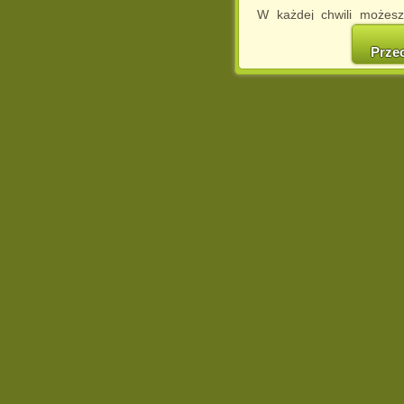
W każdej chwili możesz
cookies w swojej przeglą
w naszej Pol
Prze
http://chomikuj.pl/Polity
Jednocześnie informuje
może spowodować ogr
Chomikuj.pl.
W przypadku braku twojej
prosimy o opuszczenie se
Wykorzystanie plików c
(dostosowanie reklam do
działań marketingowych).
Wyrażenie sprzeciwu spo
będzie dopasowana do Tw
wyświetlona przypadkowo
Istnieje możliwość zmian
sposób uniemożliwiając
urządzeniu końcowym. M
dokonując odpowiednich
internetowej.
Pełną informację na 
http://chomikuj.pl/Polity