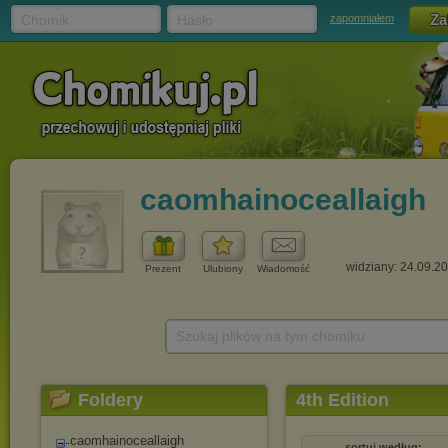
Chomik
Hasło
zapomniałem
caomhainoceallaigh
widziany: 24.09.2
Prezent
Ulubiony
Wiadomość
Szukaj plików na tym chomiku
Foldery
4th Edition
caomhainoceallaigh
sortuj według: