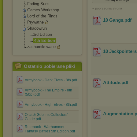
Fading Suns
« poprzednia strona
Games Workshop
Lord of the Rings
10 Gangs
.pdf
Prywatne
Shadowrun
3rd Edition
4th Edition
zachomikowane
10 Jackpointers
Ostatnio pobierane pliki
Armybook - Dark Elves - 8th.pdf
Attitude
.pdf
Armybook - The Empire - 8th
(50p).pdf
Armybook - High Elves - 8th.pdf
Augmentation
.
Orcs & Goblins Collectors'
Guide.pdf
Rulebook - Warhammer
Fantasy Battles 5th Edition.pdf