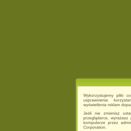
Wykorzystujemy pliki c
usprawnienia korzyst
wyświetlenia reklam dop
Jeśli nie zmienisz ust
przeglądarce, wyrażasz
komputerze przez admin
Corporation.