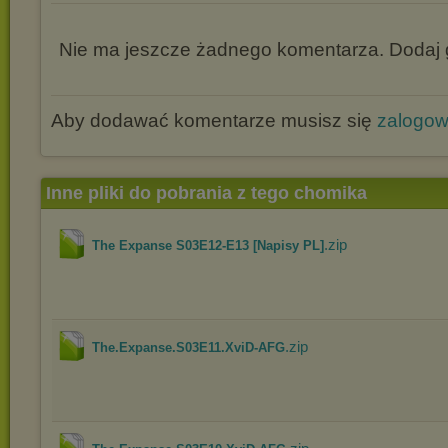
Nie ma jeszcze żadnego komentarza. Dodaj g
Aby dodawać komentarze musisz się
zalogo
Inne pliki do pobrania z tego chomika
.zip
The Expanse S03E12-E13 [Napisy PL]
.zip
The.Expanse.S03E11.XviD-AFG