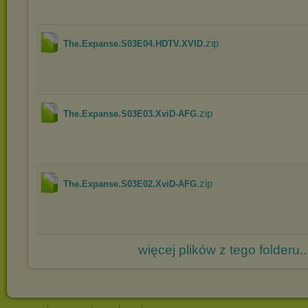
.zip
The.Expanse.S03E04.HDTV.XVID
.zip
The.Expanse.S03E03.XviD-AFG
.zip
The.Expanse.S03E02.XviD-AFG
więcej plików z tego folderu..