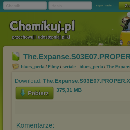
Chomik
Hasło
zapomniałem
The.Expanse.S03E07.PROPER
blues_perla
/
Filmy
/
seriale - blues_perla
/
The Expan
Download:
The.Expanse.S03E07.PROPER.X
375,31 MB
Pobierz
Komentarze: