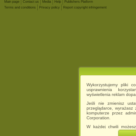
Main page
Contact us
Media
Help
Publishers Platform
Terms and conditions
Privacy policy
Report copyright infringement
Wykorzystujemy pliki c
usprawnienia korzyst
wyświetlenia reklam dop
Jeśli nie zmienisz ust
przeglądarce, wyrażasz
komputerze przez admin
Corporation.
W każdej chwili możesz
cookies w swojej przeglą