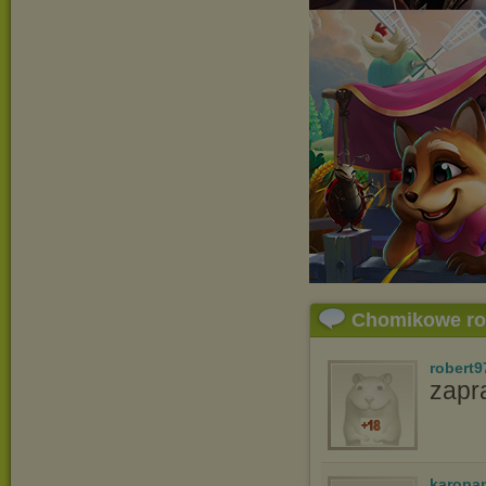
Chomikowe r
robert9
zapr
karopa