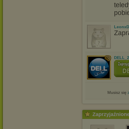
tele
pobi
LeonxD
Zapr
DELL_2
Musisz się
Zaprzyjaźnion