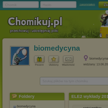
Chomik
Hasło
zapomniałem
biomedycyna
biomedycyna
widziany: 13.06.2
Prezent
Ulubiony
Wiadomość
Szukaj plików na tym chomiku
Foldery
ELE2 wykłady 201
biomedycyna
sortuj według: