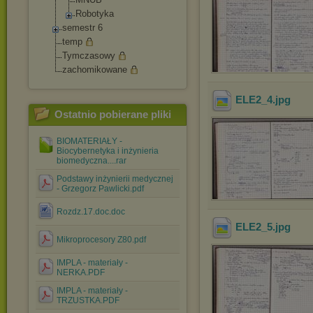
Robotyka
semestr 6
temp
Tymczasowy
zachomikowane
ELE2_4
.jpg
Ostatnio pobierane pliki
BIOMATERIAŁY -
Biocybernetyka i inżynieria
biomedyczna....rar
Podstawy inżynierii medycznej
- Grzegorz Pawlicki.pdf
Rozdz.17.doc.doc
ELE2_5
.jpg
Mikroprocesory Z80.pdf
IMPLA - materiały -
NERKA.PDF
IMPLA - materiały -
TRZUSTKA.PDF