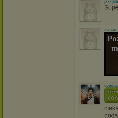
jaseji2
Supe
marcin
Po
m
consta
ciek
doda