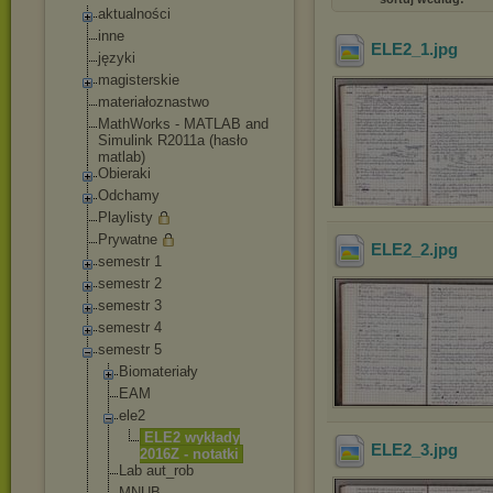
aktualności
inne
ELE2_1
.jpg
języki
magisterskie
materiałoznastwo
MathWorks - MATLAB and
Simulink R2011a (hasło
matlab)
Obieraki
Odchamy
Playlisty
Prywatne
ELE2_2
.jpg
semestr 1
semestr 2
semestr 3
semestr 4
semestr 5
Biomateriały
EAM
ele2
ELE2 wykłady
ELE2_3
.jpg
2016Z - notatki
Lab aut_rob
MNUB