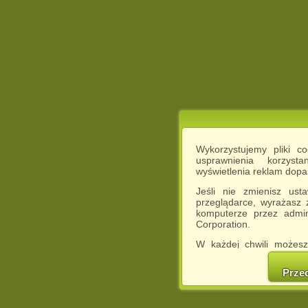
Wykorzystujemy pliki c
usprawnienia korzyst
wyświetlenia reklam dop
Jeśli nie zmienisz ust
przeglądarce, wyrażasz
komputerze przez admin
Corporation.
W każdej chwili możesz
cookies w swojej przeglą
w naszej Pol
Prze
http://chomikuj.pl/Polity
Jednocześnie informuje