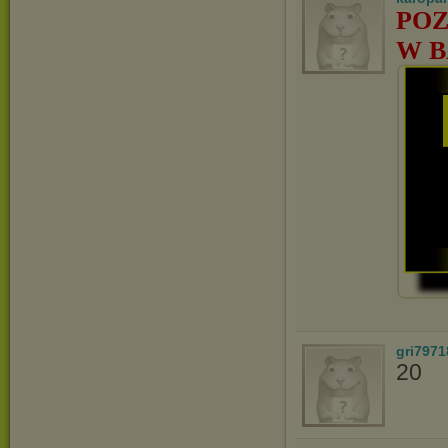
POZ
W B
gri7971
20