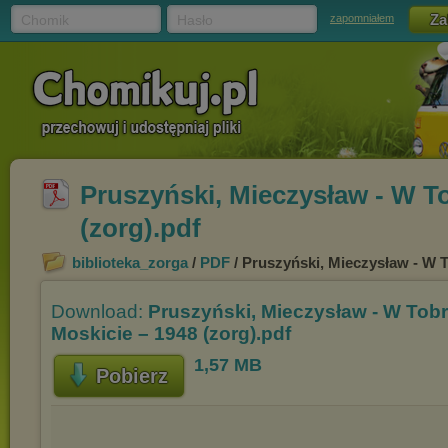
Chomik
Hasło
zapomniałem
Pruszyński, Mieczysław - W To
(zorg).pdf
biblioteka_zorga
/
PDF
/ Pruszyński, Mieczysław - W T
Download:
Pruszyński, Mieczysław - W Tobr
Moskicie – 1948 (zorg).pdf
1,57 MB
Pobierz