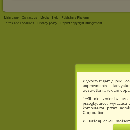
Main page
Contact us
Media
Help
Publishers Platform
Terms and conditions
Privacy policy
Report copyright infringement
Wykorzystujemy pliki c
usprawnienia korzyst
wyświetlenia reklam dop
Jeśli nie zmienisz ust
przeglądarce, wyrażasz
komputerze przez admin
Corporation.
W każdej chwili możesz
cookies w swojej przeglą