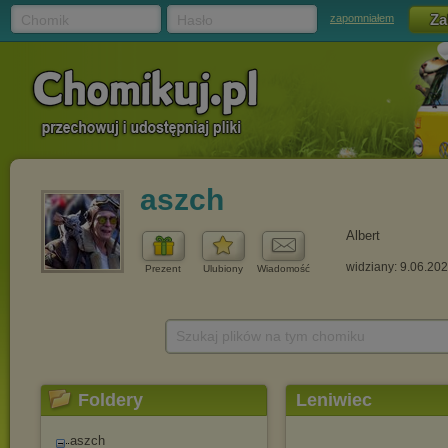
Chomik
Hasło
zapomniałem
aszch
Albert
widziany: 9.06.20
Prezent
Ulubiony
Wiadomość
Szukaj plików na tym chomiku
Foldery
Leniwiec
aszch