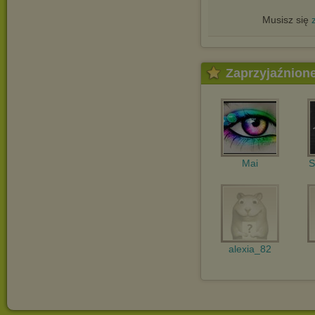
Musisz się
Zaprzyjaźnion
Mai
S
alexia_82