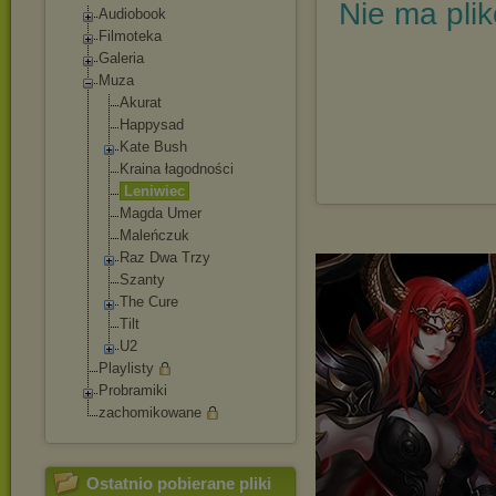
Nie ma pli
Audiobook
Filmoteka
Galeria
Muza
Akurat
Happysad
Kate Bush
Kraina łagodności
Leniwiec
Magda Umer
Maleńczuk
Raz Dwa Trzy
Szanty
The Cure
Tilt
U2
Playlisty
Probramiki
zachomikowane
Ostatnio pobierane pliki