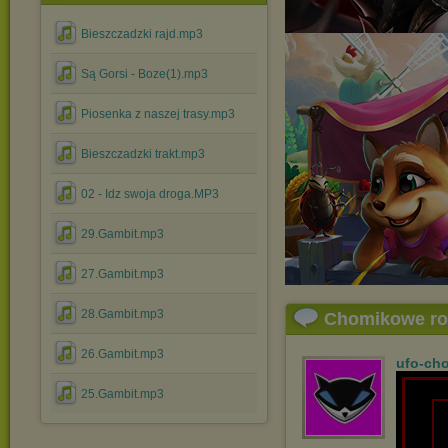
Bieszczadzki rajd.mp3
Są Gorsi - Boze(1).mp3
Piosenka z naszej trasy.mp3
Bieszczadzki trakt.mp3
02 - Idz swoja droga.MP3
29.Gambit.mp3
27.Gambit.mp3
28.Gambit.mp3
Chomikowe r
26.Gambit.mp3
ufo-ch
25.Gambit.mp3