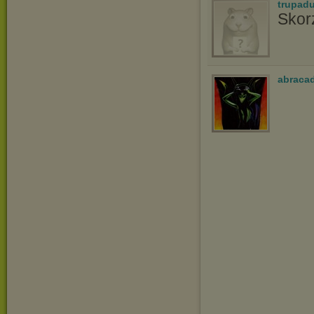
trupadu
Skor
abraca