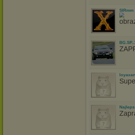
SIRmm
BG.SP..
ZAP
loyaxa
Supe
Najlep
Zapr