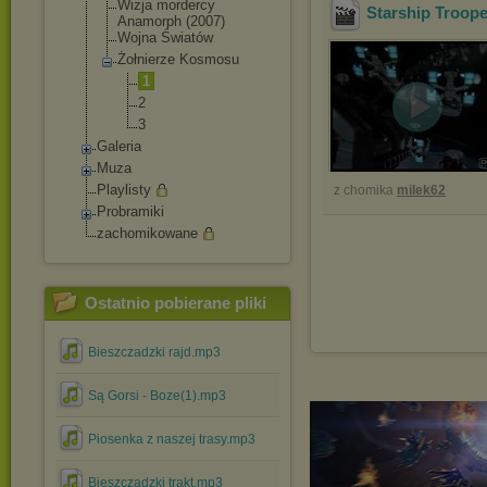
Wizja mordercy
Starship Troope
Anamorph (2007)
Wojna Światów
Żołnierze Kosmosu
1
2
3
Galeria
Muza
Playlisty
z chomika
milek62
Probramiki
zachomikowane
Ostatnio pobierane pliki
Bieszczadzki rajd.mp3
Są Gorsi - Boze(1).mp3
Piosenka z naszej trasy.mp3
Bieszczadzki trakt.mp3