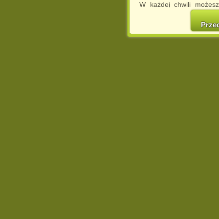
W każdej chwili możesz
cookies w swojej przeglą
w naszej Pol
Prze
http://chomikuj.pl/Polity
Jednocześnie informuje
może spowodować ogr
Chomikuj.pl.
W przypadku braku twojej
prosimy o opuszczenie se
Wykorzystanie plików c
(dostosowanie reklam do
działań marketingowych).
Wyrażenie sprzeciwu spo
będzie dopasowana do Tw
wyświetlona przypadkowo
Istnieje możliwość zmian
sposób uniemożliwiając
urządzeniu końcowym. M
dokonując odpowiednich
internetowej.
Pełną informację na 
http://chomikuj.pl/Polity