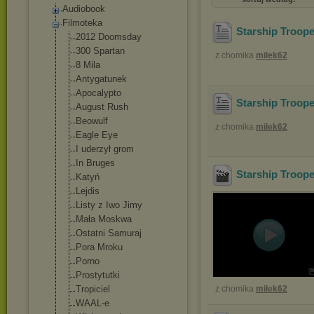
Audiobook
Filmoteka
Starship Troope
2012 Doomsday
300 Spartan
z chomika
milek62
8 Mila
Antygatunek
Apocalypto
Starship Troope
August Rush
Beowulf
z chomika
milek62
Eagle Eye
I uderzył grom
In Bruges
Starship Troope
Katyń
Lejdis
Listy z Iwo Jimy
Mała Moskwa
Ostatni Samuraj
Pora Mroku
Porno
Prostytutki
Tropiciel
z chomika
milek62
WAAL-e