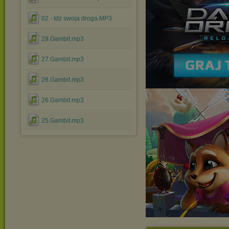
02 - Idz swoja droga.MP3
29.Gambit.mp3
27.Gambit.mp3
28.Gambit.mp3
26.Gambit.mp3
25.Gambit.mp3