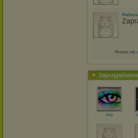
Najlep
Zapr
Musisz się
Zaprzyjaźnion
Mai
S