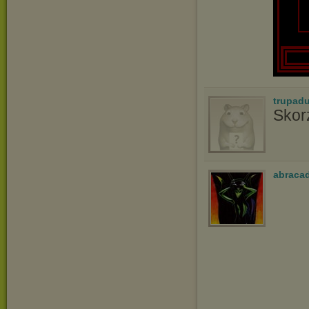
trupadu
Skor
abraca