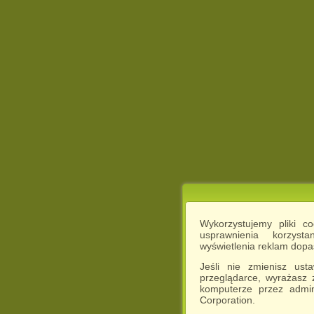
Wykorzystujemy pliki c
usprawnienia korzyst
wyświetlenia reklam dop
Jeśli nie zmienisz ust
przeglądarce, wyrażasz
komputerze przez admin
Corporation.