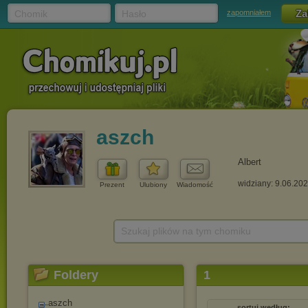
Chomik
Hasło
zapomniałem
aszch
Albert
widziany: 9.06.20
Prezent
Ulubiony
Wiadomość
Szukaj plików na tym chomiku
Foldery
1
aszch
sortuj według: