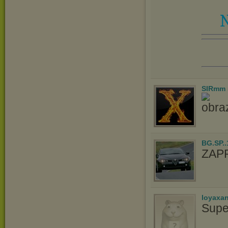
N
SIRmm
BG.SP..
ZAP
loyaxa
Supe