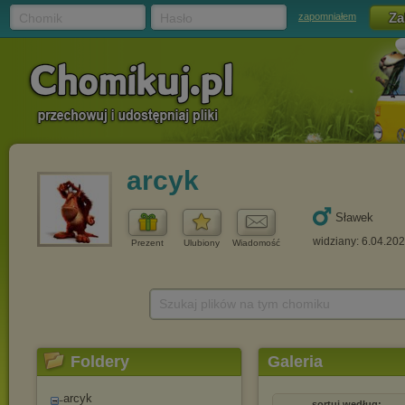
Chomik
Hasło
zapomniałem
arcyk
Sławek
widziany: 6.04.20
Prezent
Ulubiony
Wiadomość
Szukaj plików na tym chomiku
Foldery
Galeria
arcyk
sortuj według: