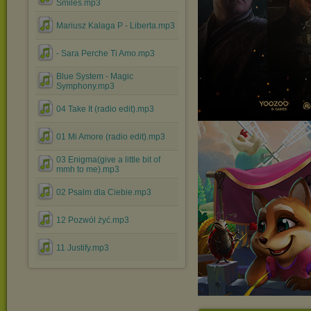
Smiles.mp3
Mariusz Kalaga P - Liberta.mp3
- Sara Perche Ti Amo.mp3
Blue System - Magic
Symphony.mp3
04 Take It (radio edit).mp3
01 Mi Amore (radio edit).mp3
03 Enigma(give a little bit of
mmh to me).mp3
02 Psalm dla Ciebie.mp3
12 Pozwól żyć.mp3
11 Justify.mp3