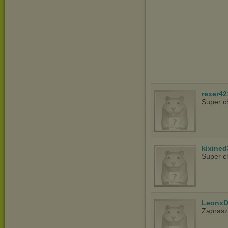
rexer42
Super c
kixined
Super c
LeonxD
Zapras