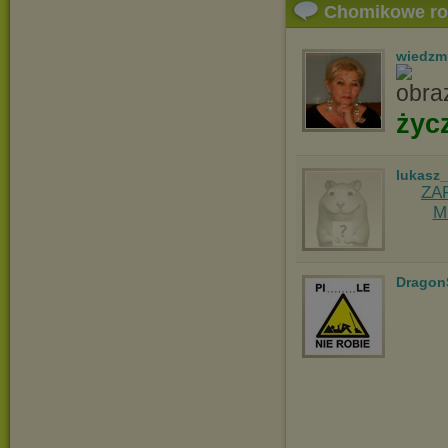
Chomikowe r
wiedzm
życ
lukasz
ZA
M
Dragon