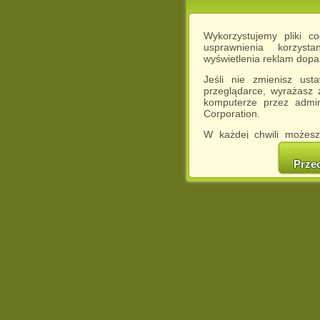
Wykorzystujemy pliki c
usprawnienia korzyst
wyświetlenia reklam dop
Jeśli nie zmienisz ust
przeglądarce, wyrażasz
komputerze przez admin
Corporation.
W każdej chwili możesz
cookies w swojej przeglą
w naszej Pol
Prze
http://chomikuj.pl/Polity
Jednocześnie informuje
może spowodować ogr
Chomikuj.pl.
W przypadku braku twojej
prosimy o opuszczenie se
Wykorzystanie plików c
(dostosowanie reklam do
działań marketingowych).
Wyrażenie sprzeciwu spo
będzie dopasowana do Tw