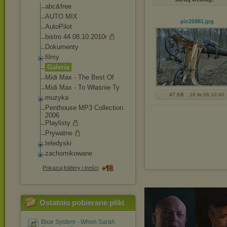
abc&free
AUTO MIX
pic25981
.jpg
AutoPilot
bistro 44 08.10.2010r
Dokumenty
filmy
Galeria
Midi Max - The Best Of
Midi Max - To Właśnie Ty
47 KB
16 lis 08 10:40
muzyka
Penthouse MP3 Collection
2006
Playlisty
Prywatne
teledyski
zachomikowane
Pokazuj foldery i treści
Ostatnio pobierane pliki
Blue System - When Sarah