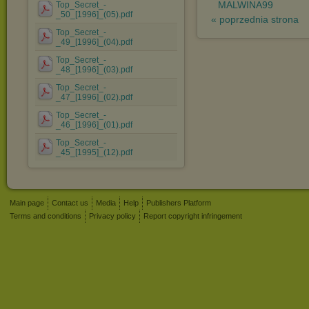
MALWINA99
Top_Secret_-
_50_[1996]_(05).pdf
« poprzednia strona
Top_Secret_-
_49_[1996]_(04).pdf
Top_Secret_-
_48_[1996]_(03).pdf
Top_Secret_-
_47_[1996]_(02).pdf
Top_Secret_-
_46_[1996]_(01).pdf
Top_Secret_-
_45_[1995]_(12).pdf
Main page
Contact us
Media
Help
Publishers Platform
Terms and conditions
Privacy policy
Report copyright infringement