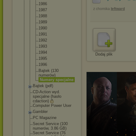
1986
z chomika
leftward
1987
1988
1989
1990
1991
1992
1993
1994
Dodaj plik
1995
1996
Bajtek (130
numerów)
Numery specjalne
Bajtek (pdf)
CD-Action wyd.
specjalne (hasło
cdaction)
Computer Power User
Gambler
PC Magazine
Secret Service (100
numerów, 3.86 GB)
Secret Service (76