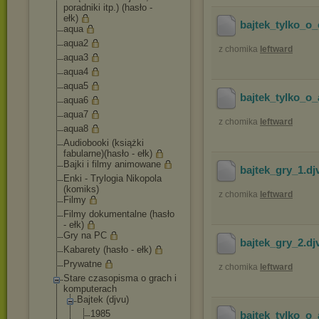
poradniki itp.) (hasło -
ełk)
bajtek_tylko_
aqua
aqua2
z chomika
leftward
aqua3
aqua4
aqua5
bajtek_tylko_o_
aqua6
aqua7
z chomika
leftward
aqua8
Audiobooki (książki
fabularne)(hasło - ełk)
Bajki i filmy animowane
bajtek_gry_1
.d
Enki - Trylogia Nikopola
(komiks)
z chomika
leftward
Filmy
Filmy dokumentalne (hasło
- ełk)
Gry na PC
bajtek_gry_2
.d
Kabarety (hasło - ełk)
Prywatne
z chomika
leftward
Stare czasopisma o grach i
komputerach
Bajtek (djvu)
1985
bajtek_tylko_o_