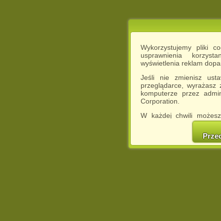
Wykorzystujemy pliki c
usprawnienia korzyst
wyświetlenia reklam dop
Jeśli nie zmienisz ust
przeglądarce, wyrażasz
komputerze przez admin
Corporation.
W każdej chwili możesz
cookies w swojej przeglą
w naszej Pol
Prze
http://chomikuj.pl/Polity
Jednocześnie informuje
może spowodować ogr
Chomikuj.pl.
W przypadku braku twojej
prosimy o opuszczenie se
Wykorzystanie plików c
(dostosowanie reklam do