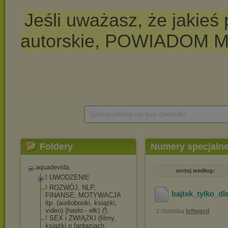
Szukaj plików na tym chomiku
Foldery
Numery specjaln
aquadevida
sortuj według:
! UWODZENIE
! ROZWÓJ, NLP,
bajtek_tylko_d
FINANSE, MOTYWACJA
itp. (audiobooki, książki,
video) (hasło - ełk)
z chomika
leftward
! SEX i ZWIĄZKI (filmy,
książki o fantazjach,