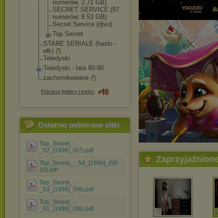
numerów, 2.71 GB)
SECRET SERVICE (97
numerów, 8.53 GB)
Secret Service (djvu)
Top Secret
STARE SERIALE (hasło -
ełk)
Teledyski
Teledyski - lata 80-90
zachomikowane
Pokazuj foldery i treści
Ostatnio pobierane pliki
Top_Secret_-
_52_[1996]_(07).pdf
Zaprzyjaźnion
Top_Secret_-_54_[1996]_(09-
10).pdf
Top_Secret_-
_53_[1996]_(08).pdf
Top_Secret_-
_51_[1996]_(06).pdf