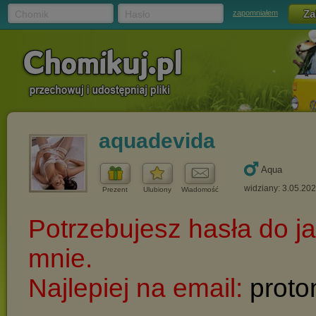
Chomik
Hasło
zapomniałem
aquadevida
Aqua
widziany: 3.05.20
Prezent
Ulubiony
Wiadomość