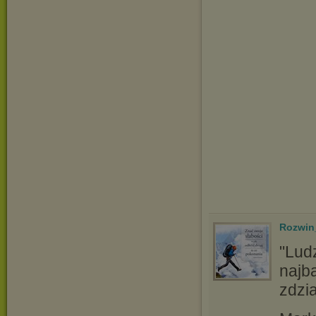
Rozwin
"Ludz
najba
zdzia