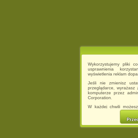
Wykorzystujemy pliki c
usprawnienia korzyst
wyświetlenia reklam dop
Jeśli nie zmienisz ust
przeglądarce, wyrażasz
komputerze przez admin
Corporation.
W każdej chwili możesz
cookies w swojej przeglą
w naszej Pol
Prze
http://chomikuj.pl/Polity
Jednocześnie informuje
może spowodować ogr