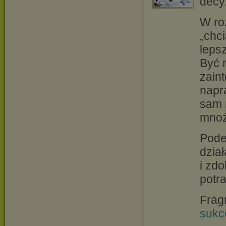
decy
W ro
„chc
leps
Być 
zaint
napr
sam 
mnoż
Pode
dział
i zd
potra
Frag
sukc