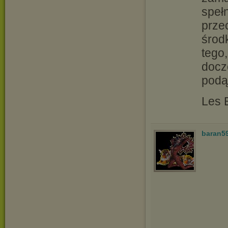
spełn
prze
środ
tego,
docz
podą
Les 
baran5