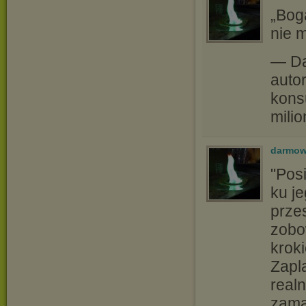
„Bog
nie m
— Da
autor
kons
milio
darmow
"Pos
ku je
prze
zobo
krok
Zapl
realn
zama