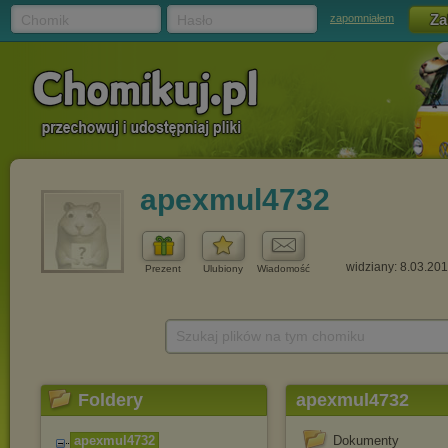
Chomik
Hasło
zapomniałem
apexmul4732
widziany: 8.03.20
Prezent
Ulubiony
Wiadomość
Szukaj plików na tym chomiku
Foldery
apexmul4732
apexmul4732
Dokumenty