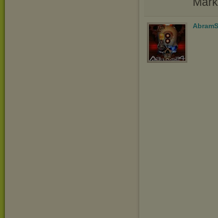
Mark
AbramS