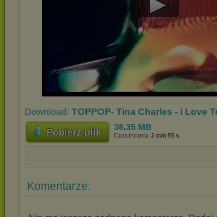
Play
Video
Download:
TOPPOP- Tina Charles - I Love T
38,35 MB
Pobierz plik
Czas trwania:
2 min 55 s
Komentarze: