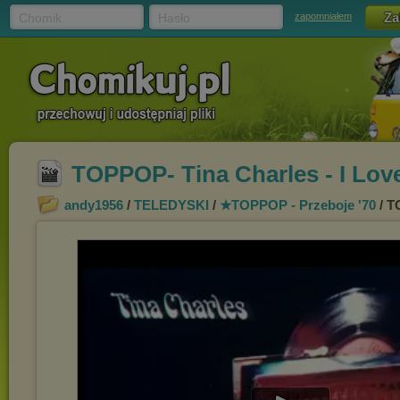
Chomik
Hasło
zapomniałem
TOPPOP- Tina Charles - I Love
andy1956
/
TELEDYSKI
/
★TOPPOP - Przeboje '70
/ T