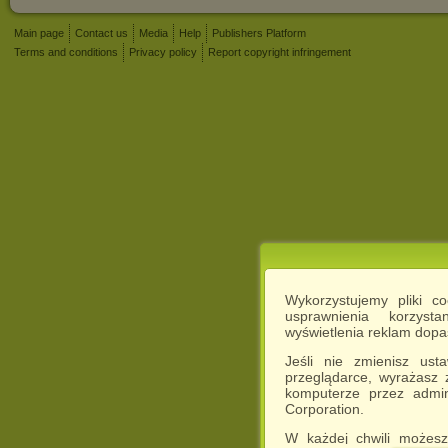
Main page
Contact us
Media
Help
Publishers Platform
Terms and conditions
Privacy policy
Report copyright infringement
Wykorzystujemy pliki c
usprawnienia korzyst
wyświetlenia reklam dop
Jeśli nie zmienisz ust
przeglądarce, wyrażasz
komputerze przez admin
Corporation.
W każdej chwili możesz