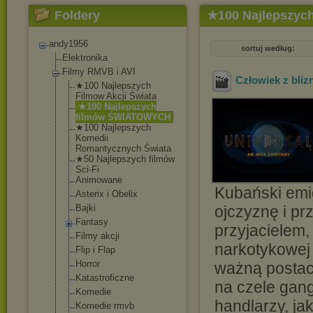
Foldery
★100 Najlepszy
andy1956
sortuj według:
Elektronika
Filmy RMVB i AVI
Człowiek z bliz
★100 Najlepszych
Filmow Akcji Świata
★100 Najlepszych
filmów ŚWIATOWYCH
★100 Najlepszych
Komedii
Romantycznych Świata
★50 Najlepszych filmów
Sci-Fi
Animowane
Kubański emi
Asterix i Obelix
Bajki
ojczyznę i p
Fantasy
przyjacielem
Filmy akcji
narkotykowej 
Flip i Flap
Horror
ważną postac
Katastroficzne
na czele gan
Komedie
handlarzy, ja
Komedie rmvb