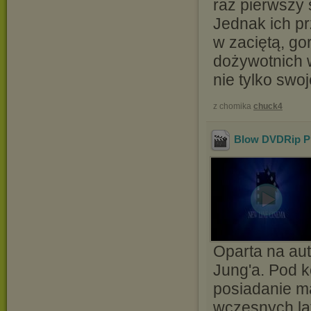
raz pierwszy 
Jednak ich pr
w zaciętą, go
dożywotnich 
nie tylko swo
z chomika
chuck4
Blow DVDRip P
Oparta na au
Jung'a. Pod ko
posiadanie ma
wczesnych la