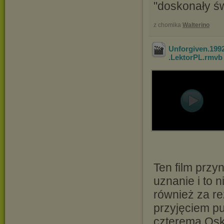
"doskonały świ
z chomika
Walterino
Unforgiven.199
.LektorPL
.rmv
Ten film przy
uznanie i to n
również za re
przyjęciem pu
czterema Osk