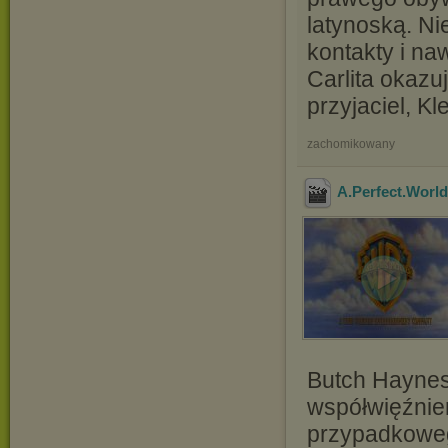
latynoską. Ni
kontakty i na
Carlita okazu
przyjaciel, Kle
zachomikowany
A.Perfect.Worl
Butch Haynes
współwięźnie
przypadkoweg