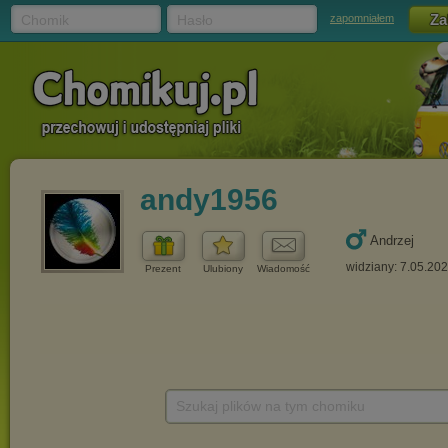
Chomik
Hasło
zapomniałem
andy1956
Andrzej
widziany: 7.05.20
Prezent
Ulubiony
Wiadomość
Szukaj plików na tym chomiku