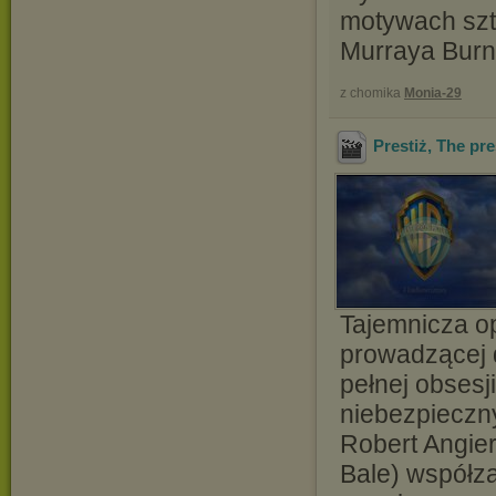
motywach szt
Murraya Burne
z chomika
Monia-29
Prestiż, The pre
Tajemnicza o
prowadzącej d
pełnej obsesji
niebezpieczn
Robert Angier
Bale) współza