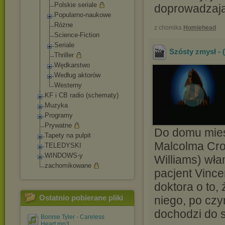
Polskie seriale
doprowadzają 
Popularno-nauk
owe
Różne
z chomika
Homiehead
Science-Fictio
n
Seriale
Szósty zmysł - (
Thriller
Wędkarstwo
Według aktorów
Westerny
KF i CB radio (schematy)
Muzyka
Programy
Prywatne
Do domu miesz
Tapety na pulpit
Malcolma Crow
TELEDYSKI
WINDOWS-y
Williams) wł
zachomikowane
pacjent Vince
doktora o to, 
Ostatnio pobierane pliki
niego, po czy
dochodzi do 
Bonnie Tyler - Careless
Heart.mp3