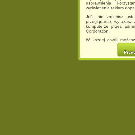
usprawnienia korzyst
wyświetlenia reklam dop
Jeśli nie zmienisz ust
przeglądarce, wyrażasz
komputerze przez admin
Corporation.
W każdej chwili możesz
cookies w swojej przeglą
w naszej Pol
Prze
http://chomikuj.pl/Polity
Jednocześnie informuje
może spowodować ogr
Chomikuj.pl.
W przypadku braku twojej
prosimy o opuszczenie se
Wykorzystanie plików c
(dostosowanie reklam do
działań marketingowych).
Wyrażenie sprzeciwu spo
będzie dopasowana do Tw
wyświetlona przypadkowo
Istnieje możliwość zmian