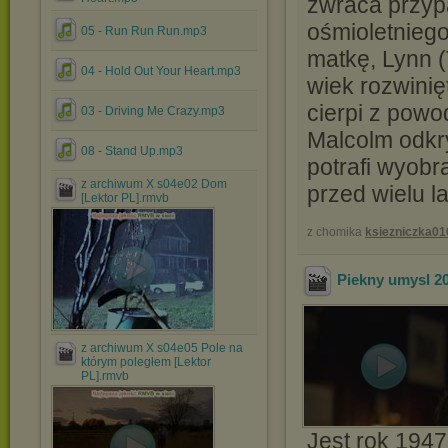
zwraca przyp
ośmioletnieg
05 - Run Run Run.mp3
matkę, Lynn (T
04 - Hold Out Your Heart.mp3
wiek rozwinię
cierpi z pow
03 - Driving Me Crazy.mp3
Malcolm odkry
08 - Stand Up.mp3
potrafi wyobr
z archiwum X s04e02 Dom
przed wielu la
[Lektor PL].rmvb
z chomika
ksiezniczka01
Piekny umysl 2
z archiwum X s04e05 Pole na
którym poległem [Lektor
PL].rmvb
Jest rok 1947