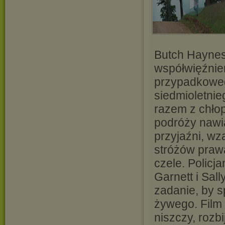
Butch Haynes
współwięźnie
przypadkoweg
siedmioletnie
razem z chłop
podróży nawią
przyjaźni, wz
stróżów praw
czele. Policj
Garnett i Sal
zadanie, by 
żywego. Film o
niszczy, roz