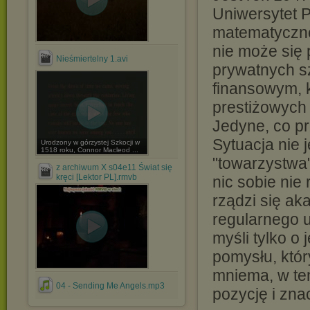
Uniwersytet 
matematyczne.
nie może się
Nieśmiertelny 1.avi
prywatnych s
finansowym, k
prestiżowych
Jedyne, co pr
Sytuacja nie j
Urodzony w górzystej Szkocji w
1518 roku, Connor Macleod ...
"towarzystwa"
z archiwum X s04e11 Świat się
kręci [Lektor PL].rmvb
nic sobie nie
rządzi się ak
regularnego 
myśli tylko o
pomysłu, któr
mniema, w te
04 - Sending Me Angels.mp3
pozycję i zn