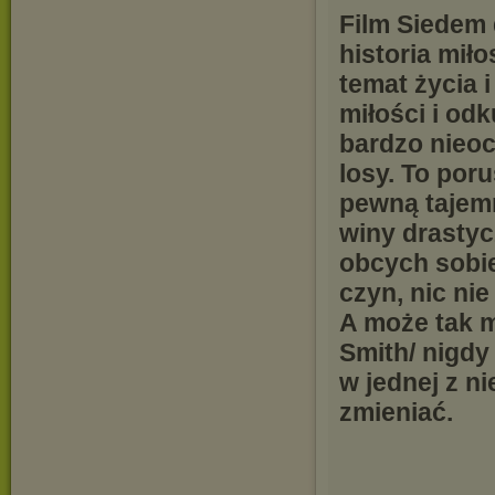
Film Siedem 
historia mił
temat życia i
miłości i od
bardzo nieoc
losy. To por
pewną tajemn
winy drastyc
obcych sobie
czyn, nic nie
A może tak m
Smith/ nigdy
w jednej z n
zmieniać.