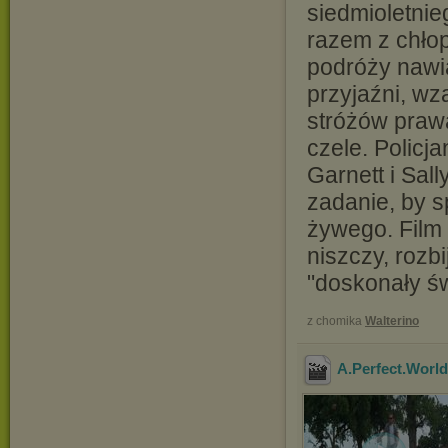
siedmioletnie
razem z chłop
podróży nawią
przyjaźni, wz
stróżów praw
czele. Policj
Garnett i Sal
zadanie, by 
żywego. Film o
niszczy, roz
"doskonały świ
z chomika
Walterino
A.Perfect.Worl