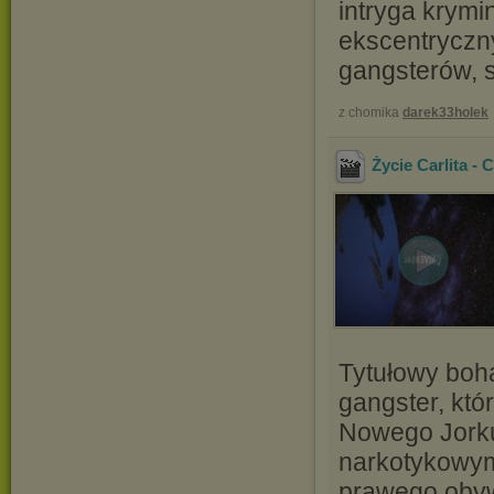
intryga krymi
ekscentryczn
gangsterów, 
z chomika
darek33holek
Życie Carlita - 
Tytułowy bohat
gangster, któ
Nowego Jorku.
narkotykowym 
prawego obyw