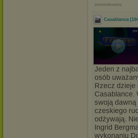
zachomikowany
Casablanca [194
Jeden z najba
osób uważany
Rzecz dzieje 
Casablance. W
swoją dawną m
czeskiego ru
odżywają. Ni
Ingrid Bergm
wykonaniu Doo