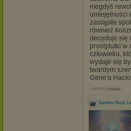
niegdyś rewo
umiejętności 
zastąpiła spo
również koszm
decyduje się
prostytutki w
człowieku, kt
wydaje się by
twardym szery
Gene'a Hackm
z chomika
chwasty
Siedem Dusz Le