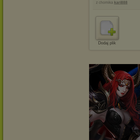
z chomika
kari888
Dodaj plik