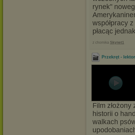
rynek" nowego
Amerykaninem
współpracy z 
płacąc jednak
z chomika
Skynet1
Przekręt - lektor
Film złożony z
historii o ha
walkach psów
upodobaniach