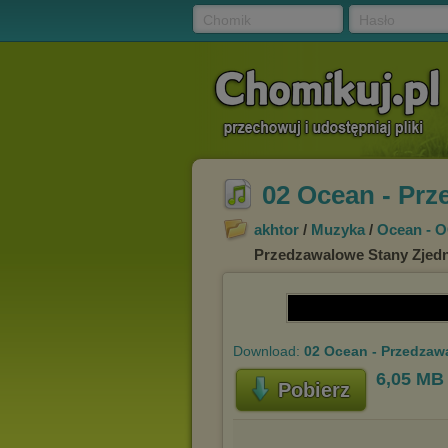
Chomik
Hasło
02 Ocean - Pr
akhtor
/
Muzyka
/
Ocean - 
Przedzawalowe Stany Zjed
Download:
02 Ocean - Przedza
6,05 MB
Pobierz