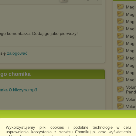
Magi
Magi
Magi
Magi
go komentarza. Dodaj go jako pierwszy!
Magi
Magi
Magi
 się
zalogować
Magi
Magi
Magi
tego chomika
Magi
Volu
.mp3
senka O Niczym
Pend
Volum
Volum
Volu
Volu
Wykorzystujemy pliki cookies i podobne technologie w celu
Volu
usprawnienia korzystania z serwisu Chomikuj.pl oraz wyświetlenia
Volu