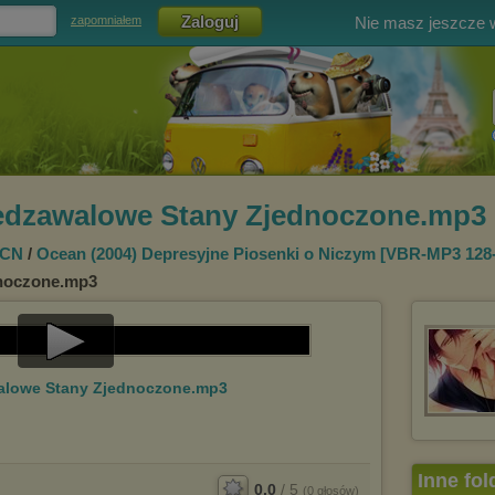
Nie masz jeszcze
zapomniałem
zedzawalowe Stany Zjednoczone.mp3
OCN
/
Ocean (2004) Depresyjne Piosenki o Niczym [VBR-MP3 128-
noczone.mp3
Play
walowe Stany Zjednoczone.mp3
Video
Inne fol
0.0
/
5
(
0
głosów)