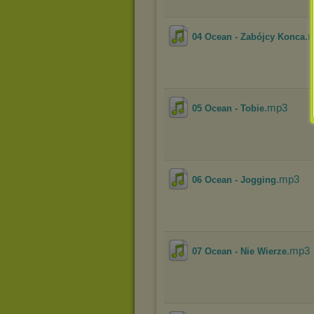
.
04 Ocean - Zabójcy Konca
.mp3
05 Ocean - Tobie
.mp3
06 Ocean - Jogging
.mp3
07 Ocean - Nie Wierze