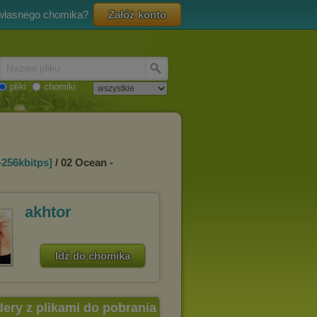
 własnego chomika?
Załóż konto
Nazwa pliku
pliki
chomiki
256kbitps]
/ 02 Ocean -
akhtor
Idź do chomika
dery z plikami do pobrania