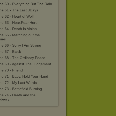
me 60 - Everything But The Rain
me 61 - The Last 9Days
e 62 - Heart of Wolf
me 63 - Hear,Fear,Here
e 64 - Death in Vision
me 65 - Marching out the
ies
me 66 - Sorry I Am Strong
me 67 - Black
me 68 - The Ordinary Peace
me 69 - Against The Judgement
me 70 - Friend
me 71 - Baby, Hold Your Hand
me 72 - My Last Words
e 73 - Battlefield Burning
me 74 - Death and the
wberry