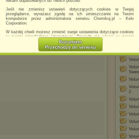
reklam dopasowanych do Twoich potrzeb.
Volu
Jeśli nie zmienisz ustawień dotyczących cookies w Twojej
przeglądarce, wyrażasz zgodę na ich umieszczanie na Twoim
Volum
mp3
komputerze przez administratora serwisu Chomikuj.pl – Kelo
Volu
Corporation.
Volu
W każdej chwili możesz zmienić swoje ustawienia dotyczące cookies
w swojej przeglądarce internetowej. Dowiedz się więcej w naszej
Volum
Polityce Prywatności -
http://chomikuj.pl/PolitykaPrywatnosci.aspx
.
Rozumiem
Volu
Przechodzę do serwisu
Jednocześnie informujemy że zmiana ustawień przeglądarki może
Volu
spowodować ograniczenie korzystania ze strony Chomikuj.pl.
Volum
W przypadku braku twojej zgody na akceptację cookies niestety
Volu
prosimy o opuszczenie serwisu chomikuj.pl.
Swee
Wykorzystanie plików cookies
przez
Zaufanych Partnerów
Volu
(dostosowanie reklam do Twoich potrzeb, analiza skuteczności działań
marketingowych).
Volu
2
Wyrażenie sprzeciwu spowoduje, że wyświetlana Ci reklama nie
Volu
będzie dopasowana do Twoich preferencji, a będzie to reklama
wyświetlona przypadkowo.
Volu
Istnieje możliwość zmiany ustawień przeglądarki internetowej w
Volum
sposób uniemożliwiający przechowywanie plików cookies na
Volu
urządzeniu końcowym. Można również usunąć pliki cookies,
dokonując odpowiednich zmian w ustawieniach przeglądarki
Volu
internetowej.
Volum