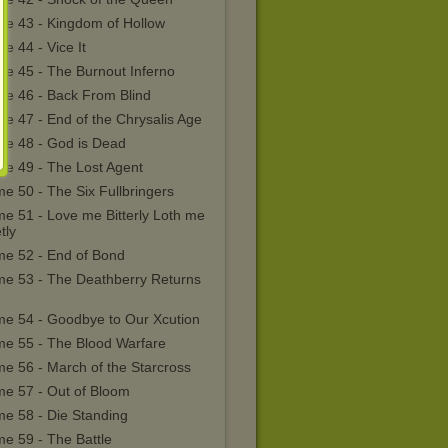
me 43 - Kingdom of Hollow
e 44 - Vice It
me 45 - The Burnout Inferno
me 46 - Back From Blind
e 47 - End of the Chrysalis Age
me 48 - God is Dead
me 49 - The Lost Agent
e 50 - The Six Fullbringers
me 51 - Love me Bitterly Loth me
tly
me 52 - End of Bond
me 53 - The Deathberry Returns
me 54 - Goodbye to Our Xcution
me 55 - The Blood Warfare
e 56 - March of the Starcross
me 57 - Out of Bloom
me 58 - Die Standing
e 59 - The Battle