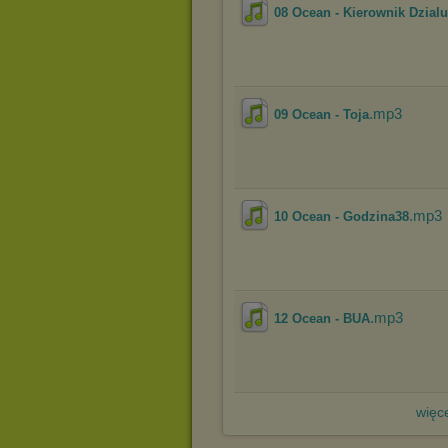
08 Ocean - Kierownik Dzialu
.mp3
09 Ocean - Toja
.mp3
10 Ocean - Godzina38
.mp3
12 Ocean - BUA
więce