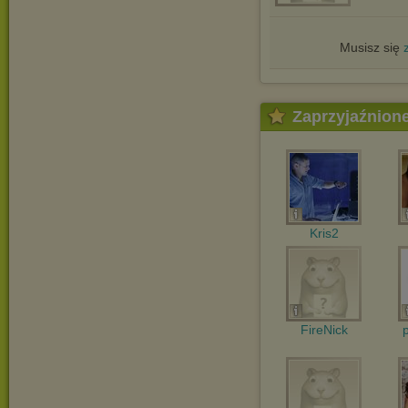
Musisz się
Zaprzyjaźnion
Kris2
FireNick