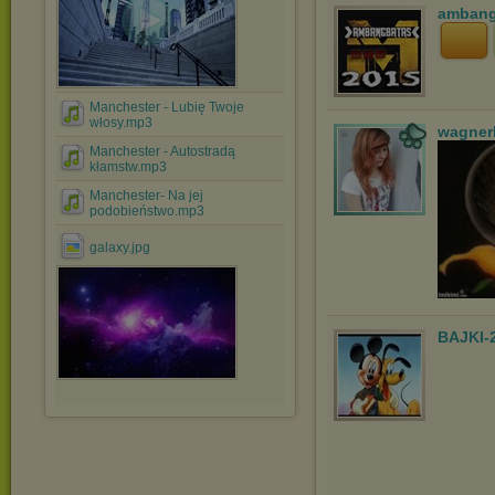
ambang
Manchester - Lubię Twoje
włosy.mp3
wagner
Manchester - Autostradą
kłamstw.mp3
Manchester- Na jej
podobieństwo.mp3
galaxy.jpg
BAJKI-