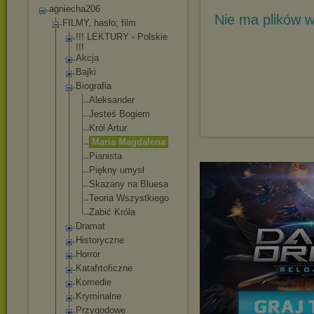
agniecha206
Nie ma plików w
FILMY, hasło; film
!!! LEKTURY - Polskie
!!!
Akcja
Bajki
Biografia
Aleksander
Jesteś Bogiem
Król Artur
Maria Magdalena
Pianista
Piękny umysł
Skazany na Bluesa
Teoria Wszystkiego
Zabić Króla
Dramat
Historyczne
Horror
Katafrtoficzne
Komedie
Kryminalne
Przygodowe