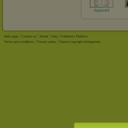
Adam44
Main page
Contact us
Media
Help
Publishers Platform
Terms and conditions
Privacy policy
Report copyright infringement