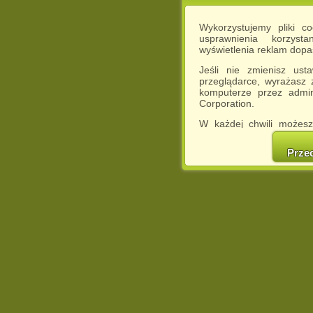
Wykorzystujemy pliki c
usprawnienia korzyst
wyświetlenia reklam dop
Jeśli nie zmienisz ust
przeglądarce, wyrażasz
komputerze przez admin
Corporation.
W każdej chwili możesz
cookies w swojej przeglą
w naszej Pol
Prze
http://chomikuj.pl/Polity
Jednocześnie informuje
może spowodować ogr
Chomikuj.pl.
W przypadku braku twojej
prosimy o opuszczenie se
Wykorzystanie plików c
(dostosowanie reklam do
działań marketingowych).
Wyrażenie sprzeciwu spo
będzie dopasowana do Tw