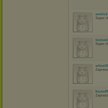
wohiv1
Super c
kixined
Super c
wilow3
Zapras
KevinP
Zapras