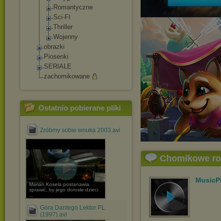
Romantyczne
Sci-FI
Thriller
Wojenny
obrazki
Piosenki
SERIALE
zachomikowane
Ostatnio pobierane pliki
Zróbmy sobie wnuka 2003.avi
Chomikowe r
MusicP
Marian Kosela postanawia
sprawić, by jego dorosłe dzieci
...
Góra Dantego Lektor PL
(1997).avi