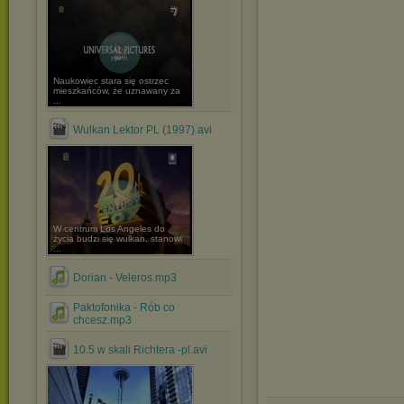
Naukowiec stara się ostrzec
mieszkańców, że uznawany za
...
Wulkan Lektor PL (1997).avi
W centrum Los Angeles do
życia budzi się wulkan, stanowi
...
Dorian - Veleros.mp3
Paktofonika - Rób co
chcesz.mp3
10.5 w skali Richtera -pl.avi