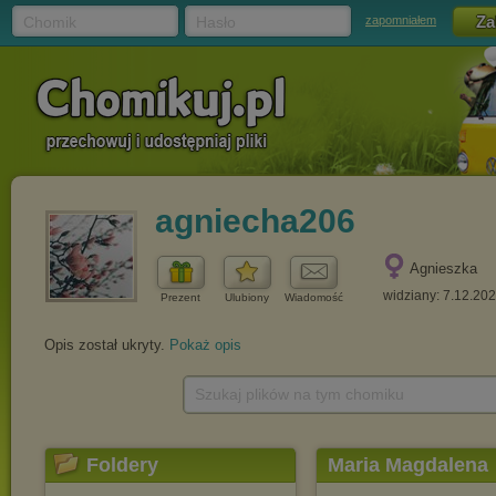
Chomik
Hasło
zapomniałem
agniecha206
Agnieszka
widziany: 7.12.20
Prezent
Ulubiony
Wiadomość
Opis został ukryty.
Pokaż opis
Szukaj plików na tym chomiku
Foldery
Maria Magdalena