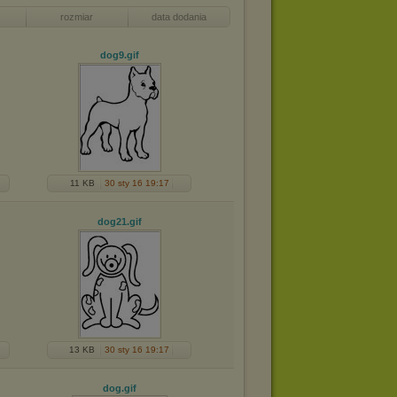
rozmiar
data dodania
dog9
.gif
11 KB
30 sty 16 19:17
dog21
.gif
13 KB
30 sty 16 19:17
dog
.gif