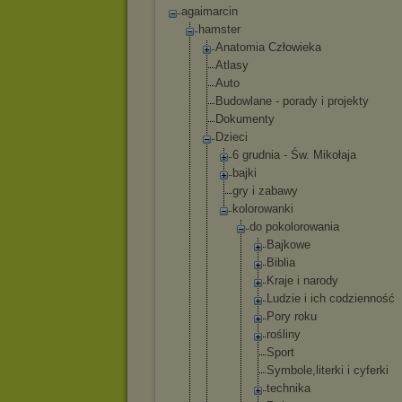
agaimarcin
hamster
Anatomia Człowieka
Atlasy
Auto
Budowlane - porady i projekty
Dokumenty
Dzieci
6 grudnia - Św. Mikołaja
bajki
gry i zabawy
kolorowanki
do pokoloro
wania
Bajko
we
Bibli
a
Kraje i narod
y
Ludzi
e i ich codzi
ennoś
ć
Pory roku
rośli
ny
Sport
Symbo
le,li
terki i cyfer
ki
techn
ika