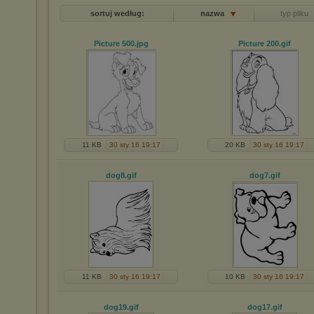
sortuj według:
nazwa
typ pliku
Picture 500
.jpg
Picture 200
.gif
11 KB
30 sty 16 19:17
20 KB
30 sty 16 19:17
dog8
.gif
dog7
.gif
11 KB
30 sty 16 19:17
10 KB
30 sty 16 19:17
dog19
.gif
dog17
.gif