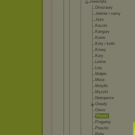
Zwier
zęta
Di
no
za
ur
y
Je
le
ni
e i sa
rn
y
Je
że
Ka
cz
ki
Ka
ng
ur
y
Ko
ni
e
Ko
ty i ko
tk
i
Kr
ow
y
Ku
ry
Le
śn
e
Lw
y
Ma
łp
ki
Mi
si
e
Mo
ty
lk
i
My
sz
ki
Ni
et
op
er
ze
Ow
ad
y
Ow
ce
Pi
es
ki
Pi
ng
wi
ny
Pt
as
zk
i
Ry
by