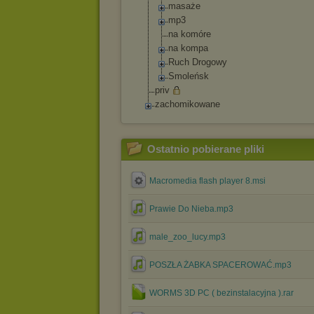
masaże
mp3
na komóre
na kompa
Ruch Drogowy
Smoleńsk
priv
zachomikowane
Ostatnio pobierane pliki
Macromedia flash player 8.msi
Prawie Do Nieba.mp3
male_zoo_lucy.mp3
POSZŁA ŻABKA SPACEROWAĆ.mp3
WORMS 3D PC ( bezinstalacyjna ).rar