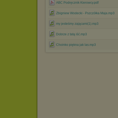
ABC Podręcznik Kierowcy.pdf
Zbigniew Wodecki - Pszczółka Maja.mp3
my jesteśmy zającami(1).mp3
Dobrze z tatą iść.mp3
Choinko piękna jak las.mp3