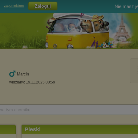
Nie masz j
zapomniałem
Marcin
widziany: 19.11.2025 08:59
 na tym chomiku
Pieski