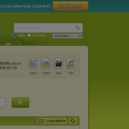
eszcze własnego chomika?
Załóż konto
Nazwa pliku
pliki
chomiki
26596
plików
154,15
GB
1563
17923
650
930
Lista plików