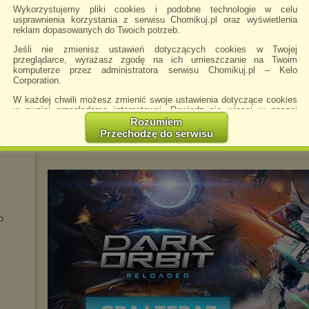
Wykorzystujemy pliki cookies i podobne technologie w celu
usprawnienia korzystania z serwisu Chomikuj.pl oraz wyświetlenia
reklam dopasowanych do Twoich potrzeb.
10 KB
30 sty 16 19:17
6 KB
30 sty 16 19:17
Jeśli nie zmienisz ustawień dotyczących cookies w Twojej
przeglądarce, wyrażasz zgodę na ich umieszczanie na Twoim
komputerze przez administratora serwisu Chomikuj.pl – Kelo
Corporation.
W każdej chwili możesz zmienić swoje ustawienia dotyczące cookies
w swojej przeglądarce internetowej. Dowiedz się więcej w naszej
Pobierz
Zachomikuj
folder
folder
Polityce Prywatności -
http://chomikuj.pl/PolitykaPrywatnosci.aspx
.
Rozumiem
Przechodzę do serwisu
Jednocześnie informujemy że zmiana ustawień przeglądarki może
spowodować ograniczenie korzystania ze strony Chomikuj.pl.
W przypadku braku twojej zgody na akceptację cookies niestety
prosimy o opuszczenie serwisu chomikuj.pl.
Wykorzystanie plików cookies
przez
Zaufanych Partnerów
(dostosowanie reklam do Twoich potrzeb, analiza skuteczności działań
o
marketingowych).
Wyrażenie sprzeciwu spowoduje, że wyświetlana Ci reklama nie
będzie dopasowana do Twoich preferencji, a będzie to reklama
wyświetlona przypadkowo.
Istnieje możliwość zmiany ustawień przeglądarki internetowej w
sposób uniemożliwiający przechowywanie plików cookies na
urządzeniu końcowym. Można również usunąć pliki cookies,