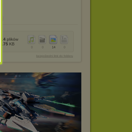
14
plików
175
KB
0
0
14
0
bezpośredni link do folderu