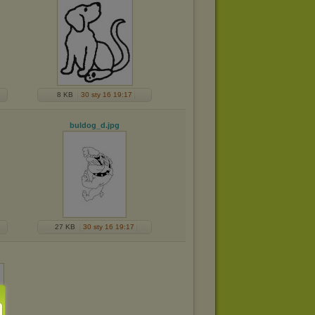
8 KB
30 sty 16 19:17
buldog_d
.jpg
27 KB
30 sty 16 19:17