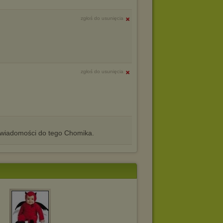
zgłoś do usunięcia
zgłoś do usunięcia
iadomości do tego Chomika.