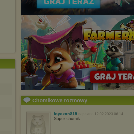
dokonując odpowiednich zmian w ustawieniach przeglądarki
internetowej.
Pełną informację na ten temat znajdziesz pod adresem
http://chomikuj.pl/PolitykaPrywatnosci.aspx
.
Chomikowe rozmowy
loyaxan819
napisano 12.02.2023 06:14
Super chomik