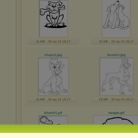
11 KB
30 sty 16 19:17
11 KB
30 sty 16 19:17
chaps1
.jpg
buster1
.jpg
11 KB
30 sty 16 19:17
15 KB
30 sty 16 19:17
blueclr1
.gif
beagle
.gif