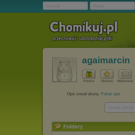
Chomik
Hasło
agaimarcin
Prezent
Ulubiony
Wiadomość
Opis został ukryty.
Pokaż opis
Szukaj plików
Foldery