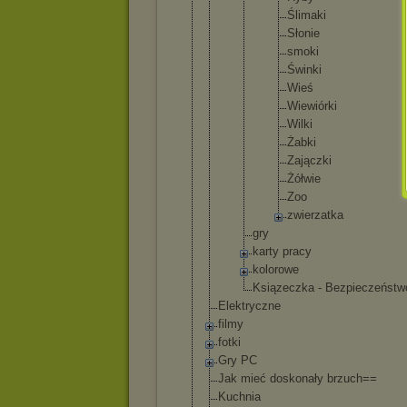
Śl
im
ak
i
Sł
on
ie
sm
ok
i
Św
in
ki
Wi
eś
Wi
ew
ió
rk
i
Wi
lk
i
Ża
bk
i
Za
ją
cz
ki
Żó
łw
ie
Zo
o
zw
ie
rz
at
ka
gry
karty pracy
kolorowe
Ksiązecz
ka - Bezpiecz
eństw
Elektryczne
filmy
fotki
Gry PC
Jak mieć doskonały brzuch==
Kuchnia