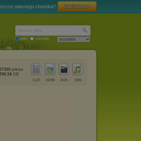
eszcze własnego chomika?
Załóż konto
Nazwa pliku
pliki
chomiki
27355
plików
700,54
GB
3120
19295
2035
1930