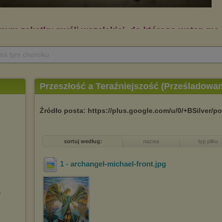
 na tym chomiku
Przeszłość a Teraźniejszość (Prześladowan
Źródło posta: https://plus.google.com/u/0/+BSilver/
sortuj według:
nazwa
typ pliku
1 - archangel-michael-front
.jpg
a