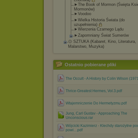
►The Book of Mormon (Święta Ksi
Mormonów)
►Voodoo
►Wielka Historia Świata (do
uzupełnienia)
►Wierzenia Czarnego Lądu
►Zapomniany Świat Sumerów
۞ SZTUKA (Kabaret, Kino, Literatura,
Malarstwo, Muzyka)
Ostatnio pobierane pliki
The Occult - A History by Colin Wilson (197
Thrice-Greatest Hermes, Vol.3.pdf
Wtajemniczenie Do Hermetyzmu.pdf
Jung, Carl Gustav - Approaching The
Unconscious.rar
Wójcicki Kazimierz - Klechdy starożytne po
powi....pdf