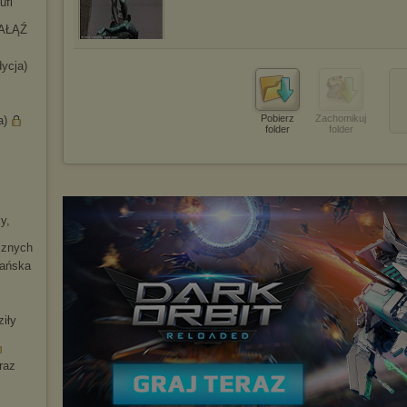
ufi
GAŁĄŹ
ycja)
Pobierz
Zachomikuj
a)
folder
folder
y,
czny
ch
tańska
iły
raz