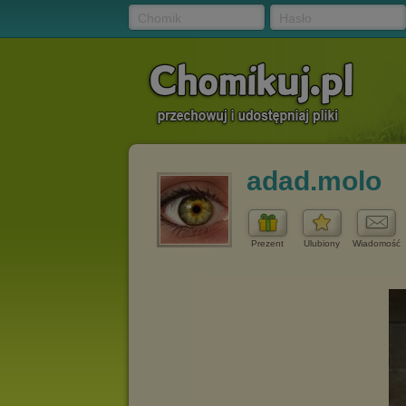
Chomik
Hasło
adad.molo
Prezent
Ulubiony
Wiadomość