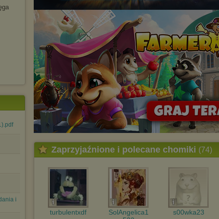
ęga
1).pdf
Zaprzyjaźnione i polecane chomiki
(74)
dania i
turbulentxdf
SolAngelica1
s00wka23