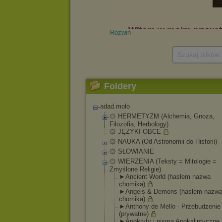
Rozwiń
Szukaj plików
Foldery
adad.molo
۞ HERMETYZM (Alchemia, Gnoza,
Filozofia, Herbology)
۞ JĘZYKI OBCE
۞ NAUKA (Od Astronomii do Historii)
۞ SŁOWIANIE
۞ WIERZENIA (Teksty = Mitologie =
Zmyślone Religie)
►Ancient World (hasłem nazwa
chomika)
►Angels & Demons (hasłem nazw
chomika)
►Anthony de Mello - Przebudzenie
(prywatne)
►Apokryfy i pisma Apokaliptyczne