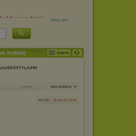
Ukryj opis
ie Kobiet)
Galeria
posts/EK5V7YsJvHH
rozmiar
data dodania
434 KB
26 kwi 18 12:34