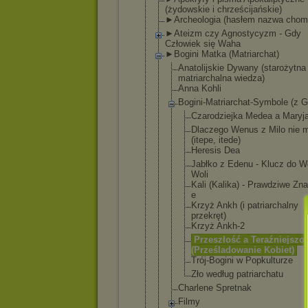
(żydowskie i chrześcijański
e)
►Archeologia (hasłem nazwa chom
►Ateizm czy Agnostycyzm - Gdy
Człowiek się Waha
►Bogini Matka (Matriarchat)
Anatolijski
e Dywany (starożytna
matriarchal
na wiedza)
Anna Kohli
Bogini-Matr
iarchat-Sym
bole (z 
Czarodzi
ejka Medea a Maryj
Dlaczego Wenus z Milo nie 
(itepe, itede)
Heresis Dea
Jabłko z Edenu - Klucz do W
Woli
Kali (Kalika) - Prawdziw
e Zna
e
Krzyż Ankh (i patriarc
halny
przekręt
)
Krzyż Ankh-2
Przeszło
ść a Teraźnie
jszo
(Prześla
dowanie Kobiet)
Trój-Bog
ini w Popkultu
rze
Zło według patriarc
hatu
Charlene Spretnak
Filmy