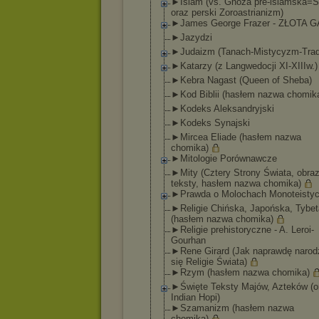
►Islam (vs. Gnoza pre-islamska=S
oraz perski Zoroastrianizm
)
►James George Frazer - ZŁOTA 
►Jazydzi
►Judaizm (Tanach-Mistyc
yzm-Trad
►Katarzy (z Langwedocji XI-XIIIw.)
►Kebra Nagast (Queen of Sheba)
►Kod Biblii (hasłem nazwa chomik
►Kodeks Aleksandryjski
►Kodeks Synajski
►Mircea Eliade (hasłem nazwa
chomika)
►Mitologie Porównawcze
►Mity (Cztery Strony Świata, obraz
teksty, hasłem nazwa chomika)
►Prawda o Molochach Monoteisty
►Religie Chińska, Japońska, Tybe
(hasłem nazwa chomika)
►Religie prehistoryczne - A. Leroi-
Gourhan
►Rene Girard (Jak naprawdę narodz
się Religie Świata)
►Rzym (hasłem nazwa chomika)
►Święte Teksty Majów, Azteków (o
Indian Hopi)
►Szamanizm (hasłem nazwa
chomika)