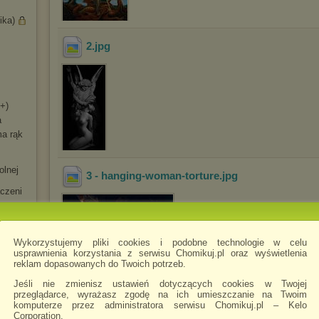
ika)
2
.jpg
G+)
a
ma rąk
olnej
3 - hanging-woman-torture
.jpg
czeni
Wykorzystujemy pliki cookies i podobne technologie w celu
ść
usprawnienia korzystania z serwisu Chomikuj.pl oraz wyświetlenia
reklam dopasowanych do Twoich potrzeb.
Jeśli nie zmienisz ustawień dotyczących cookies w Twojej
przeglądarce, wyrażasz zgodę na ich umieszczanie na Twoim
4
.jpg
komputerze przez administratora serwisu Chomikuj.pl – Kelo
Corporation.