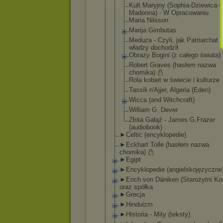
Kult Maryjny (Sophia-Dzi
ewica-
Madonna) - W Opracowaniu
Maria Nilsson
Marija Gimbutas
Meduza - Czyli, jak Patriarchat 
władzy dochodził
Obrazy Bogini (z całego świata)
Robert Graves (hasłem nazwa
chomika)
Rola kobiet w świecie i kulturze
Tassili n'Ajjer, Algeria (Eden)
Wicca (and Witchcraft)
William G. Dever
Złota Gałąź - James G.Frazer
(audiobook)
►Celtic (encyklopedie)
►Eckhart Tolle (hasłem nazwa
chomika)
►Egipt
►Encyklopedie (angielskojęzy
czne
►Erich von Däniken (Starożytni Ko
oraz spółka
►Grecja
►Hinduizm
►Historia - Mity (teksty)