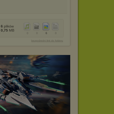
6
plików
0,75
MB
0
0
6
0
bezpośredni link do folderu