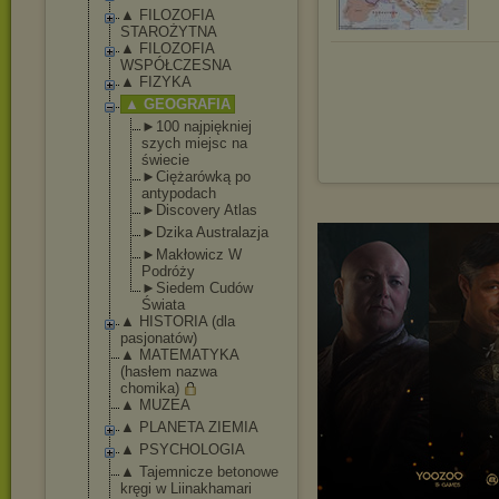
▲ FILOZOFIA
STAROŻYTNA
▲ FILOZOFIA
WSPÓŁCZESNA
▲ FIZYKA
▲ GEOGRAFIA
►100 najpiękniej
szych miejsc na
świecie
►Ciężarówką po
antypodach
►Discovery Atlas
►Dzika Australazja
►Makłowicz W
Podróży
►Siedem Cudów
Świata
▲ HISTORIA (dla
pasjonatów)
▲ MATEMATYKA
(hasłem nazwa
chomika)
▲ MUZEA
▲ PLANETA ZIEMIA
▲ PSYCHOLOGIA
▲ Tajemnicze betonowe
kręgi w Liinakhamari