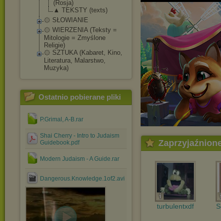
(Rosja)
▲ TEKSTY (texts)
۞ SŁOWIANIE
۞ WIERZENIA (Teksty =
Mitologie = Zmyślone
Religie)
۞ SZTUKA (Kabaret, Kino,
Literatura, Malarstwo,
Muzyka)
Ostatnio pobierane pliki
P.Grimal, A-B.rar
Shai Cherry - Intro to Judaism
Zaprzyjaźnion
Guidebook.pdf
Modern Judaism - A Guide.rar
Dangerous.Knowledge.1of2.avi
turbulentxdf
S