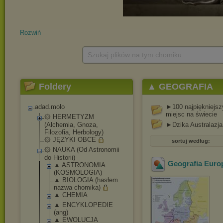
Rozwiń
Szukaj plików na tym chomiku
Foldery
▲ GEOGRAFIA
adad.molo
►100 najpiękniejsz
miejsc na świecie
۞ HERMETYZM
(Alchemia, Gnoza,
►Dzika Australazja
Filozofia, Herbology)
۞ JĘZYKI OBCE
sortuj według:
۞ NAUKA (Od Astronomii
do Historii)
Geografia Euro
▲ ASTRONOMIA
(KOSMOLOGIA)
▲ BIOLOGIA (hasłem
nazwa chomika)
▲ CHEMIA
▲ ENCYKLOPEDIE
(ang)
▲ EWOLUCJA