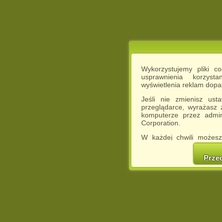
Wykorzystujemy pliki c
usprawnienia korzyst
wyświetlenia reklam dop
Jeśli nie zmienisz ust
przeglądarce, wyrażasz
komputerze przez admin
Corporation.
W każdej chwili możesz
cookies w swojej przeglą
w naszej Pol
Prze
http://chomikuj.pl/Polity
Jednocześnie informuje
może spowodować ogr
Chomikuj.pl.
W przypadku braku twojej
prosimy o opuszczenie se