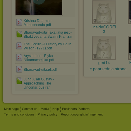
Krishna Dharma -
Mahabharata.pdf
insideCOREi
3
Bhagavad-gita Taka jaką jest -
Bhaktivedanta Swami Pra....rar
The Occult - A History by Colin
Wilson (1971).pdf
Arystoteles - Etyka
Nikomachejska.pdf
ged14
« poprzednia strona
Bhagavad-gita.pl.pdf
Jung, Carl Gustav -
Approaching The
Unconscious.rar
Main page
Contact us
Media
Help
Publishers Platform
Terms and conditions
Privacy policy
Report copyright infringement