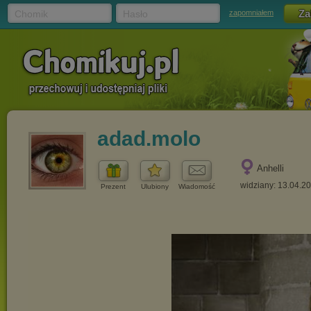
Chomik
Hasło
zapomniałem
adad.molo
Anhelli
widziany: 13.04.2
Prezent
Ulubiony
Wiadomość