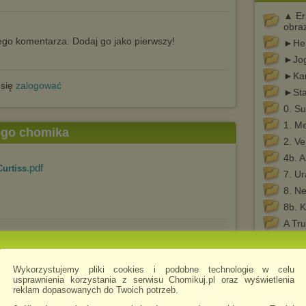
▲ Eri
obra
go komentarza. Dodaj go jako pierwszy!
►Her
►Jo
►Kam
 się
zalogować
►Sta
0. Su
1. M
tego chomika
2. V
4b. A
.pdf
Curtiss
7. U
8. N
8b. K
A Tru
.pdf
mi amuletu (1974)
Anty
Astro
Wykorzystujemy pliki cookies i podobne technologie w celu
Axis
usprawnienia korzystania z serwisu Chomikuj.pl oraz wyświetlenia
Bertr
reklam dopasowanych do Twoich potrzeb.
Bogi