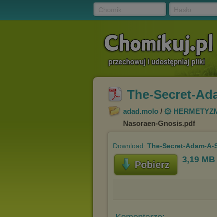
Chomik
Hasło
The-Secret-Ad
adad.molo
/
۞ HERMETYZM (A
Nasoraen-Gnosis.pdf
Download:
The-Secret-Adam-A-S
3,19 MB
Pobierz