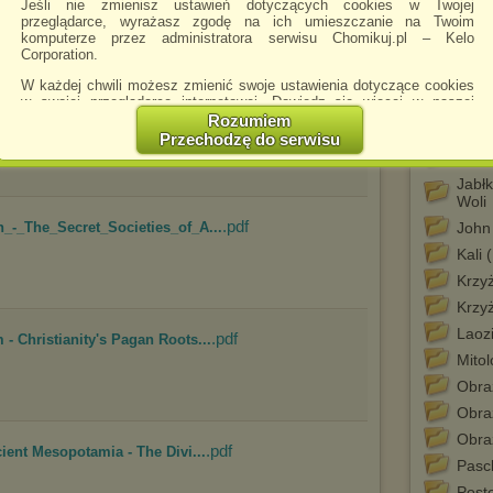
.pdf
anea Hermetica
Jeśli nie zmienisz ustawień dotyczących cookies w Twojej
przeglądarce, wyrażasz zgodę na ich umieszczanie na Twoim
Bogi
komputerze przez administratora serwisu Chomikuj.pl – Kelo
Czar
Corporation.
Franc
W każdej chwili możesz zmienić swoje ustawienia dotyczące cookies
w swojej przeglądarce internetowej. Dowiedz się więcej w naszej
Gior
.djvu
rzędy stowarzyszenia tajem...
Polityce Prywatności -
http://chomikuj.pl/PolitykaPrywatnosci.aspx
.
Rozumiem
Here
Przechodzę do serwisu
Jednocześnie informujemy że zmiana ustawień przeglądarki może
Ilust
spowodować ograniczenie korzystania ze strony Chomikuj.pl.
Jabłk
W przypadku braku twojej zgody na akceptację cookies niestety
Woli
prosimy o opuszczenie serwisu chomikuj.pl.
.pdf
_-_The_Secret_Societies_of_A...
John 
Wykorzystanie plików cookies
przez
Zaufanych Partnerów
Kali 
(dostosowanie reklam do Twoich potrzeb, analiza skuteczności działań
marketingowych).
Krzyż
Krzy
Wyrażenie sprzeciwu spowoduje, że wyświetlana Ci reklama nie
będzie dopasowana do Twoich preferencji, a będzie to reklama
Laoz
.pdf
 Christianity's Pagan Roots...
wyświetlona przypadkowo.
Mitol
Istnieje możliwość zmiany ustawień przeglądarki internetowej w
Obra
sposób uniemożliwiający przechowywanie plików cookies na
urządzeniu końcowym. Można również usunąć pliki cookies,
Obra
dokonując odpowiednich zmian w ustawieniach przeglądarki
internetowej.
Obra
.pdf
ient Mesopotamia - The Divi...
Pasc
Pełną informację na ten temat znajdziesz pod adresem
http://chomikuj.pl/PolitykaPrywatnosci.aspx
.
Post