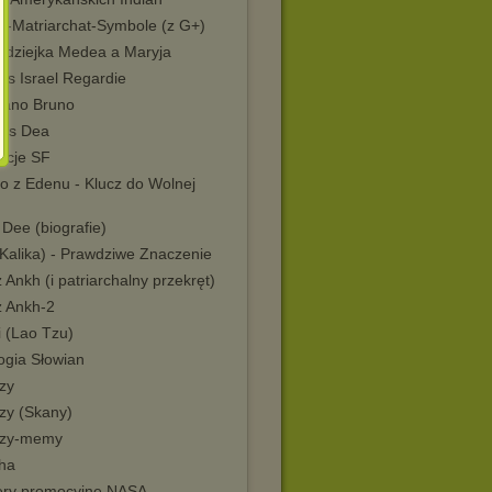
ni-Matriarchat-Symbole (z G+)
odziejka Medea a Maryja
is Israel Regardie
dano Bruno
sis Dea
racje SF
o z Edenu - Klucz do Wolnej
Dee (biografie)
(Kalika) - Prawdziwe Znaczenie
 Ankh (i patriarchalny przekręt)
ż Ankh-2
i (Lao Tzu)
ogia Słowian
zy
zy (Skany)
zy-memy
ha
ery promocyjne NASA