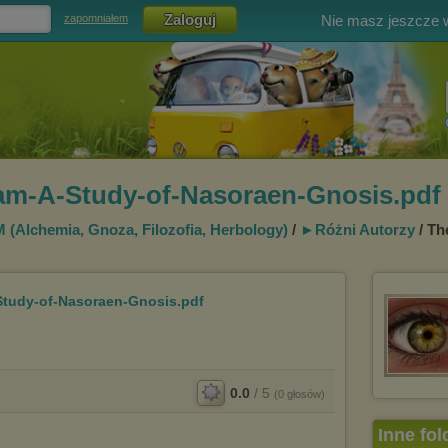
Nie masz jeszcze
zapomniałem
am-A-Study-of-Nasoraen-Gnosis.pdf
lchemia, Gnoza, Filozofia, Herbology)
/
►Różni Autorzy
/ Th
tudy-of-Nasoraen-Gnosis.pdf
0.0
/
5
(
0
głosów)
Inne fol