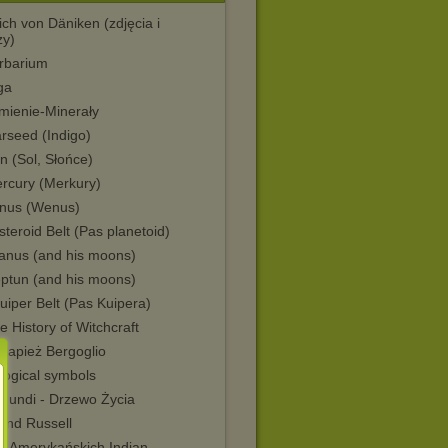
ch von Däniken (zdjęcia i
zy)
barium
ga
ienie-Minerały
rseed (Indigo)
n (Sol, Słońce)
ercury (Merkury)
enus (Wenus)
steroid Belt (Pas planetoid)
ranus (and his moons)
eptun (and his moons)
uiper Belt (Pas Kuipera)
e History of Witchcraft
-papież Bergoglio
logical symbols
 Mundi - Drzewo Życia
and Russell
ni Amerykańskich Indian