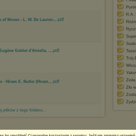
Puri
R.A. 
.pdf
 of Moses - L. W. De Lauren...
Różn
Ryci
Supe
Szab
.pdf
ugène Goblet d'Alviella, ...
Tassi
Trój-
Wicca
Yako
Zioła
.pdf
s - Hiram E. Butler (Hiram...
Zło w
Zodi
Żydzi
j plików z tego folderu...
es by umożliwić Ci wygodne korzystanie z serwisu. Jeśli nie zmienisz ustawień