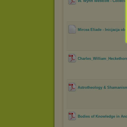
W. Wynn Westcott - Collect
Mircea Eliade - Inicjacja ob
Charles_William_Heckethorn
Astrotheology & Shamanism -
Bodies of Knowledge in Anc