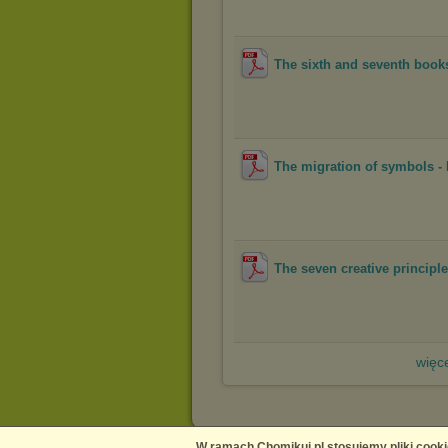
The sixth and seventh books
The migration of symbols - E
The seven creative principle
więce
W ramach Chomikuj.pl stosujemy pliki cooki