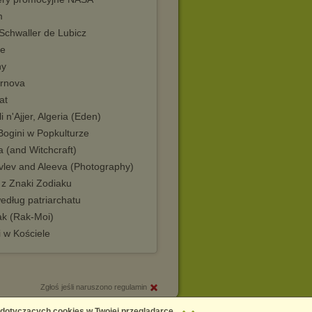
m
Schwaller de Lubicz
e
ny
rnova
at
li n'Ajjer, Algeria (Eden)
Bogini w Popkulturze
 (and Witchcraft)
vlev and Aleeva (Photography)
 z Znaki Zodiaku
edług patriarchatu
ak (Rak-Moi)
 w Kościele
Zgłoś jeśli naruszono regulamin
Copyright © 2026
Chomikuj.pl
 dotyczących cookies w Twojej przeglądarce,