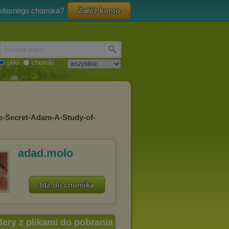
 własnego chomika?
Załóż konto
Nazwa pliku
pliki
chomiki
e-Secret-Adam-A-Study-of-
adad.molo
Idź do chomika
dery z plikami do pobrania