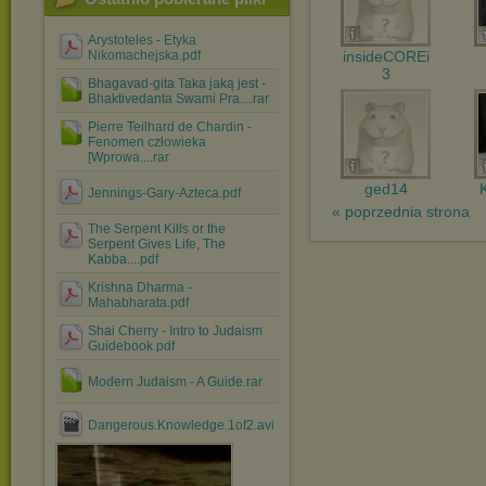
Arystoteles - Etyka
Nikomachejska.pdf
insideCOREi
3
Bhagavad-gita Taka jaką jest -
Bhaktivedanta Swami Pra....rar
Pierre Teilhard de Chardin -
Fenomen człowieka
[Wprowa....rar
ged14
Jennings-Gary-Azteca.pdf
« poprzednia strona
The Serpent Kills or the
Serpent Gives Life, The
Kabba....pdf
Krishna Dharma -
Mahabharata.pdf
Shai Cherry - Intro to Judaism
Guidebook.pdf
Modern Judaism - A Guide.rar
Dangerous.Knowledge.1of2.avi