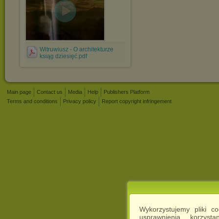
Witruwiusz - O architekturze
ksiąg dziesięć.pdf
Main page
Contact us
Media
Help
Publishers Platform
Terms and conditions
Privacy policy
Report copyright infringement
Wykorzystujemy pliki c
usprawnienia korzyst