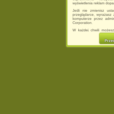
wyświetlenia reklam dop
Jeśli nie zmienisz ust
przeglądarce, wyrażasz
komputerze przez admin
Corporation.
W każdej chwili możesz
cookies w swojej przeglą
w naszej Pol
Prze
http://chomikuj.pl/Polity
Jednocześnie informuje
może spowodować ogr
Chomikuj.pl.
W przypadku braku twojej
prosimy o opuszczenie se
Wykorzystanie plików c
(dostosowanie reklam do
działań marketingowych).
Wyrażenie sprzeciwu spo
będzie dopasowana do Tw
wyświetlona przypadkowo
Istnieje możliwość zmian
sposób uniemożliwiając