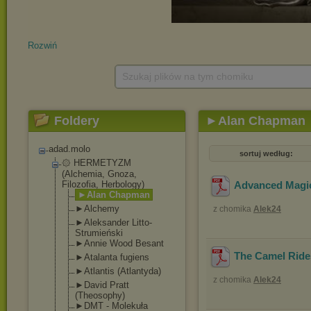
Rozwiń
Szukaj plików na tym chomiku
Foldery
►Alan Chapman
adad.molo
sortuj według:
۞ HERMETYZM
(Alchemia, Gnoza,
Filozofia, Herbology)
Advanced Magic
►Alan Chapman
►Alchemy
z chomika
Alek24
►Aleksander Litto-
Strumień
ski
►Annie Wood Besant
The Camel Rides
►Atalanta fugiens
►Atlantis (Atlantyda)
z chomika
Alek24
►David Pratt
(Theosophy)
►DMT - Molekuła