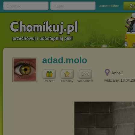
Chomik
Hasło
zapomniałem
adad.molo
Anhelli
widziany: 13.04.2
Prezent
Ulubiony
Wiadomość