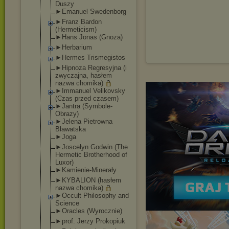
Duszy
►Emanuel Swedenborg
►Franz Bardon
(Hermeticism)
►Hans Jonas (Gnoza)
►Herbarium
►Hermes Trismegistos
►Hipnoza Regresyjna (i
zwyczajna, hasłem
nazwa chomika)
►Immanuel Velikovsky
(Czas przed czasem)
►Jantra (Symbole-
Obraz
y)
►Jelena Pietrowna
Bławatska
►Joga
►Joscelyn Godwin (The
Hermetic Brotherhood of
Luxor)
►Kamienie-Mine
rały
►KYBALION (hasłem
nazwa chomika)
►Occult Philosophy and
Science
►Oracles (Wyrocznie)
►prof. Jerzy Prokopiuk