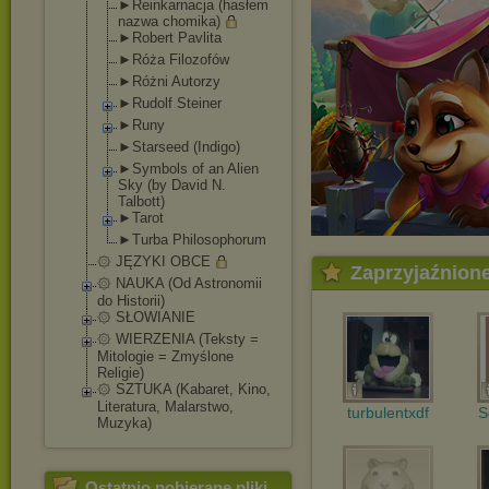
►Reinkarnacja (hasłem
nazwa chomika)
►Robert Pavlita
►Róża Filozofów
►Różni Autorzy
►Rudolf Steiner
►Runy
►Starseed (Indigo)
►Symbols of an Alien
Sky (by David N.
Talbott)
►Tarot
►Turba Philosophorum
۞ JĘZYKI OBCE
Zaprzyjaźnion
۞ NAUKA (Od Astronomii
do Historii)
۞ SŁOWIANIE
۞ WIERZENIA (Teksty =
Mitologie = Zmyślone
Religie)
۞ SZTUKA (Kabaret, Kino,
Literatura, Malarstwo,
turbulentxdf
S
Muzyka)
Ostatnio pobierane pliki