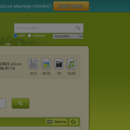
eszcze własnego chomika?
Załóż konto
Nazwa pliku
pliki
chomiki
13821
plików
68,93
GB
813
4678
79
8181
Galeria