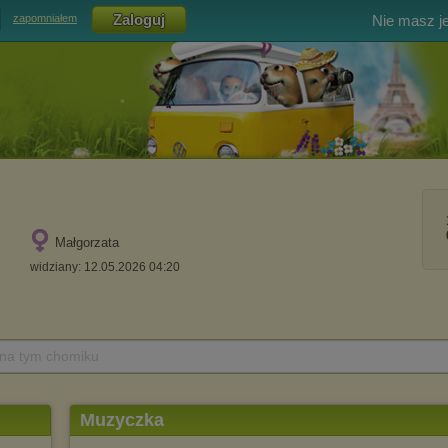
Nie masz j
zapomniałem
Małgorzata
widziany: 12.05.2026 04:20
 na tym chomiku
Muzyczka