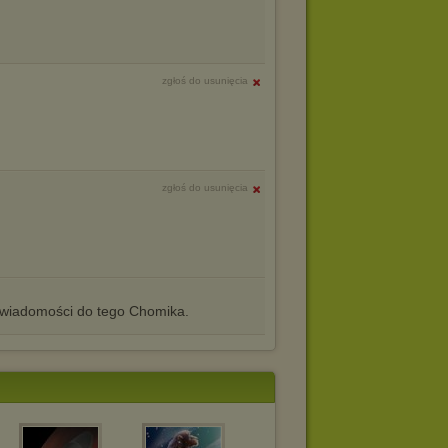
zgłoś do usunięcia
zgłoś do usunięcia
iadomości do tego Chomika.