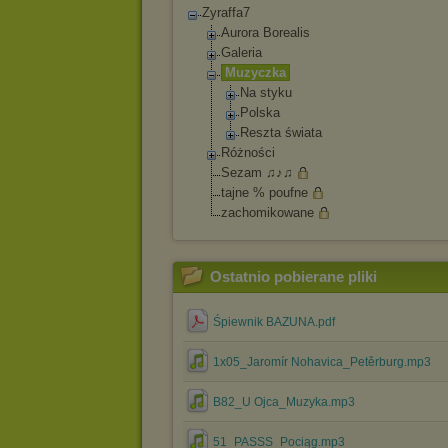
Zyraffa7
Aurora Borealis
Galeria
Muzyczka
Na styku
Polska
Reszta świata
Różności
Sezam ♫♪♫
tajne % poufne
zachomikowane
Ostatnio pobierane pliki
Śpiewnik BAZUNA.pdf
1x05_Jaromír Nohavica_Petěrburg.mp3
B82_U Ojca_Muzyka.mp3
51_PASSS_Pociąg.mp3