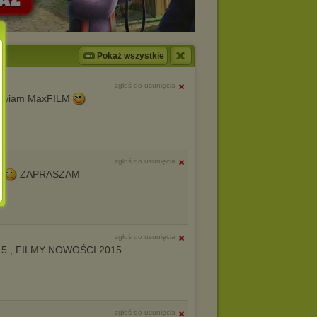
Pokaż wszystkie
zgłoś do usunięcia
drawiam MaxFILM
zgłoś do usunięcia
5
ZAPRASZAM
zgłoś do usunięcia
15 , FILMY NOWOŚCI 2015
zgłoś do usunięcia