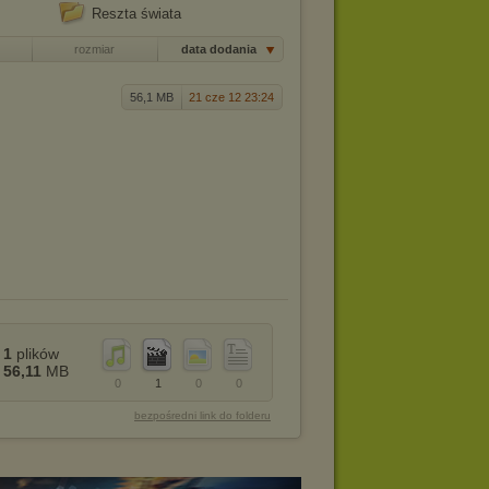
Reszta świata
rozmiar
data dodania
56,1 MB
21 cze 12 23:24
1
plików
56,11
MB
0
1
0
0
bezpośredni link do folderu