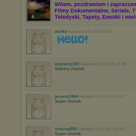
wyświetlona przypadkowo.
Witam, pozdrawiam i zaprasza
Istnieje możliwość zmiany ustawień przeglądarki internetowej w
Filmy Dokumentalne, Seriale, T
sposób uniemożliwiający przechowywanie plików cookies na
Teledyski, Tapety, Emotki i wie
urządzeniu końcowym. Można również usunąć pliki cookies,
dokonując odpowiednich zmian w ustawieniach przeglądarki
internetowej.
alulka
napisano 5.06.2020 18:36
Pełną informację na ten temat znajdziesz pod adresem
http://chomikuj.pl/PolitykaPrywatnosci.aspx
.
xejowoy183
napisano 10.02.2021 21:38
Świetny chomik
jecana1464
napisano 24.03.2022 18:42
Super chomik
rivavog891
napisano 12.11.2022 00:30
Super chomik