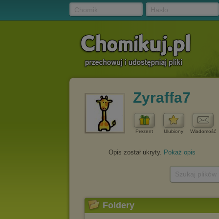
Chomik
Hasło
Zyraffa7
Prezent
Ulubiony
Wiadomość
Opis został ukryty.
Pokaż opis
Szukaj plików
Foldery