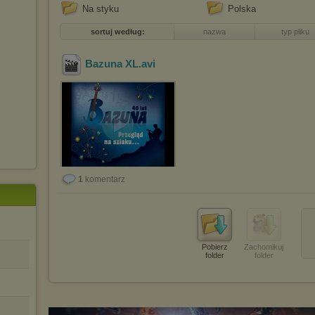
Na styku
Polska
sortuj według:
nazwa
typ pliku
Bazuna XL
.avi
1
komentarz
Pobierz
Zachomikuj
folder
folder