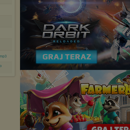
.mp3
o