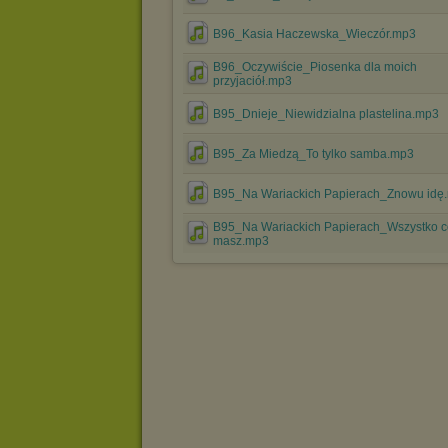
B96_Kasia Haczewska_Wieczór.mp3
B96_Oczywiście_Piosenka dla moich
przyjaciół.mp3
B95_Dnieje_Niewidzialna plastelina.mp3
B95_Za Miedzą_To tylko samba.mp3
B95_Na Wariackich Papierach_Znowu idę
B95_Na Wariackich Papierach_Wszystko c
masz.mp3