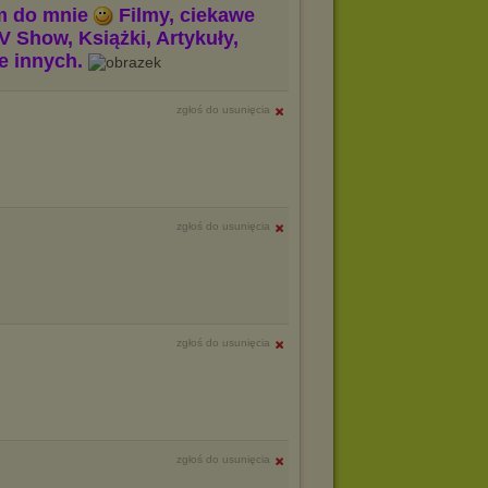
m do mnie
Filmy, ciekawe
V Show, Książki, Artykuły,
le innych.
zgłoś do usunięcia
zgłoś do usunięcia
zgłoś do usunięcia
zgłoś do usunięcia