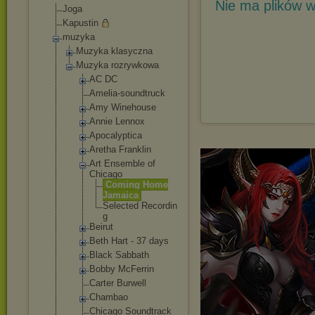
Nie ma plików w
Joga
Kapustin
muzyka
Muzyka klasyczna
Muzyka rozrywkowa
AC DC
Amelia-soun
dtruck
Amy Winehouse
Annie Lennox
Apocalyptic
a
Aretha Franklin
Art Ensemble of
Chicago
Coming Home
Jamaica
Selected Recordin
g
Beirut
Beth Hart - 37 days
Black Sabbath
Bobby McFerrin
Carter Burwell
Chambao
Chicago Soundtrack