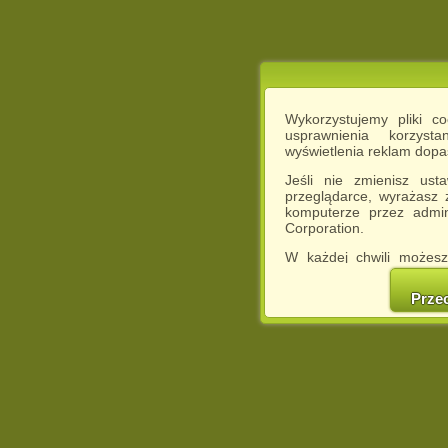
Wykorzystujemy pliki c
usprawnienia korzyst
wyświetlenia reklam dop
Jeśli nie zmienisz ust
przeglądarce, wyrażasz
komputerze przez admin
Corporation.
W każdej chwili możesz
cookies w swojej przeglą
w naszej Pol
Prze
http://chomikuj.pl/Polity
Jednocześnie informuje
może spowodować ogr
Chomikuj.pl.
W przypadku braku twojej
prosimy o opuszczenie se
Wykorzystanie plików c