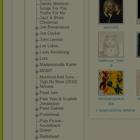
James Morrison -
Songs For You
Truths For Me
Jazz & Blues
Christmas
Joe Bonamassa
womi92
Joe Cocker
John Lennon
Los Lobos
Louis Armstrong
Lura
tadeusz_bair
Mademoisell
e Karen
d
MGMT
Mumford And Sons -
Sigh No More [2010]
Nirvana
Pearl Jam
skubanypiani
m
Pete Yorn & Scarlett
sta
Johansson
Peter Gabriel
« poprzednia strona
Portishead
Pulp Fiction -
Soundtrack
Queen
Radiohead