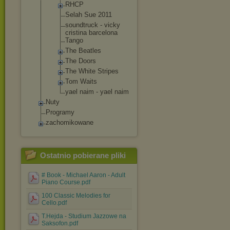
RHCP
Selah Sue 2011
soundtruck - vicky
cristina barcelona
Tango
The Beatles
The Doors
The White Stripes
Tom Waits
yael naim - yael naim
Nuty
Programy
zachomikowane
Ostatnio pobierane pliki
# Book - Michael Aaron - Adult
Piano Course.pdf
100 Classic Melodies for
Cello.pdf
T.Hejda - Studium Jazzowe na
Saksofon.pdf