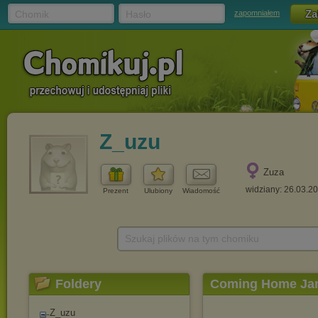
Chomik
Hasło
zapomniałem
Z_uzu
Zuza
widziany: 26.03.2
Prezent
Ulubiony
Wiadomość
Szukaj plików na tym chomiku
Foldery
Coming Home Ja
Z_uzu