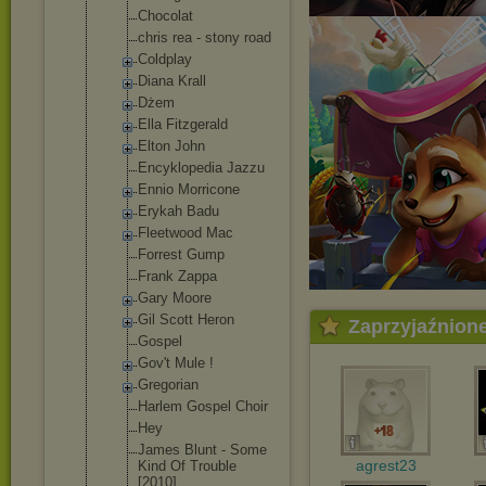
Chocolat
chris rea - stony road
Coldplay
Diana Krall
Dżem
Ella Fitzgerald
Elton John
Encyklopedi
a Jazzu
Ennio Morricone
Erykah Badu
Fleetwood Mac
Forrest Gump
Frank Zappa
Gary Moore
Gil Scott Heron
Zaprzyjaźnion
Gospel
Gov't Mule !
Gregorian
Harlem Gospel Choir
Hey
James Blunt - Some
agrest23
Kind Of Trouble
[2010]