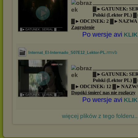
__________________
▓►GATUNEK: SER
Polski (Lektor PL)
▓►ODCINEK: 2 ▓►NAZWA
Zagrożenie
_______________________
▓►GATUNEK: SERIAL ▓ ...
Po wersje avi
KLIK
.rmvb
Internat_El-Internado_S07E12_Lektor-PL
__________________
▓►GATUNEK: SER
Polski (Lektor PL)
▓►ODCINEK: 12 ▓►NAZWA
Dopóki śmierć nas nie rozłączy
_______________________
▓►GATUNEK: SERIAL ▓ ...
Po wersje avi
KLIK
więcej plików z tego folderu..