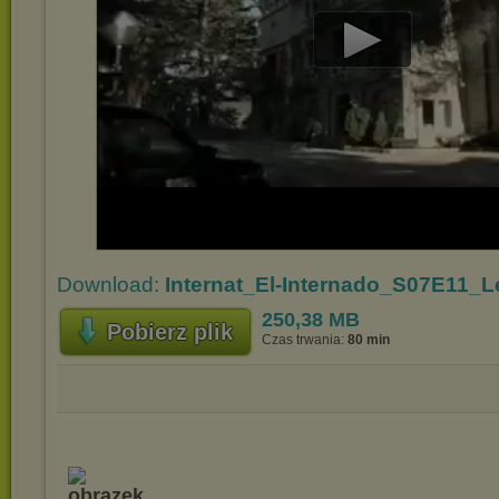
Play
Video
Download:
Internat_El-Internado_S07E11_L
250,38 MB
Pobierz plik
Czas trwania:
80 min