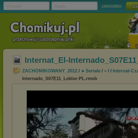
Chomik
Hasło
zapomniałem
Internat_El-Internado_S07E1
ZACHOMIKOWANY_2012
/
►Seriale
/
» I
/
Internat-Cz
Internado_S07E11_Lektor-PL.rmvb