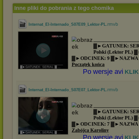
Inne pliki do pobrania z tego chomika
.rmvb
Internat_El-Internado_S07E09_Lektor-PL
__________________
▓►GATUNEK: SER
Polski (Lektor PL)
▓►ODCINEK: 9 ▓►NAZWA
Początek końca
_______________________
▓►GATUNEK: SERIAL ▓ ...
Po wersje avi
KLIK
.rmvb
Internat_El-Internado_S07E07_Lektor-PL
__________________
▓►GATUNEK: SER
Polski (Lektor PL)
▓►ODCINEK: 7 ▓►NAZWA
Zabójca Karoliny
_______________________
▓►GATUNEK: SERIAL ▓ ...
Po wersje avi
KLIK