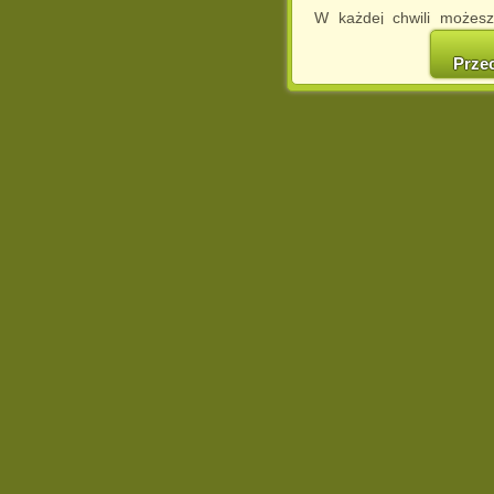
W każdej chwili możesz
cookies w swojej przeglą
w naszej Pol
Prze
http://chomikuj.pl/Polity
Jednocześnie informuje
może spowodować ogr
Chomikuj.pl.
W przypadku braku twojej
prosimy o opuszczenie se
Wykorzystanie plików c
(dostosowanie reklam do
działań marketingowych).
Wyrażenie sprzeciwu spo
będzie dopasowana do Tw
wyświetlona przypadkowo
Istnieje możliwość zmian
sposób uniemożliwiając
urządzeniu końcowym. M
dokonując odpowiednich
internetowej.
Pełną informację na 
http://chomikuj.pl/Polity