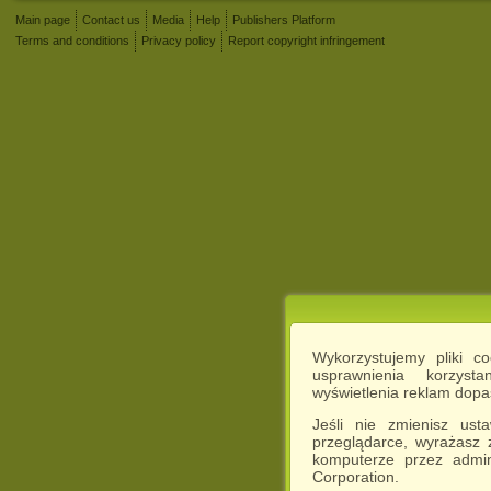
Main page
Contact us
Media
Help
Publishers Platform
Terms and conditions
Privacy policy
Report copyright infringement
Wykorzystujemy pliki c
usprawnienia korzyst
wyświetlenia reklam dop
Jeśli nie zmienisz ust
przeglądarce, wyrażasz
komputerze przez admin
Corporation.