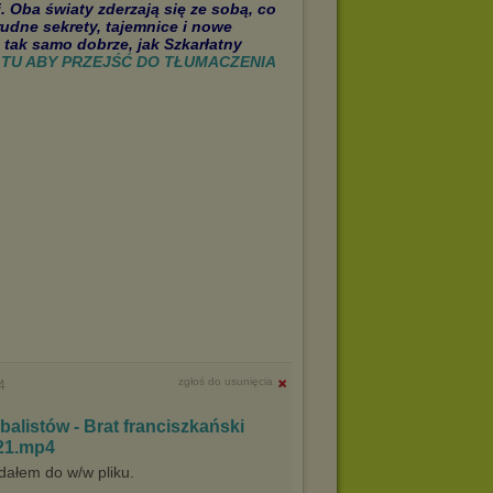
 Oba światy zderzają się ze sobą, co
udne sekrety, tajemnice i nowe
 tak samo dobrze, jak Szkarłatny
J TU ABY PRZEJŚĆ DO TŁUMACZENIA
zgłoś do usunięcia
4
alistów - Brat franciszkański
021.mp4
dałem do w/w pliku.