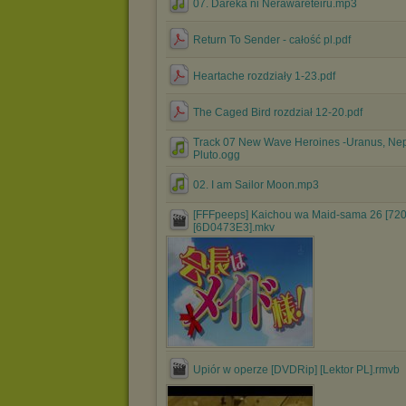
07. Dareka ni Nerawareteiru.mp3
Return To Sender - całość pl.pdf
Heartache rozdziały 1-23.pdf
The Caged Bird rozdział 12-20.pdf
Track 07 New Wave Heroines -Uranus, Nep
Pluto.ogg
02. I am Sailor Moon.mp3
[FFFpeeps] Kaichou wa Maid-sama 26 [720
[6D0473E3].mkv
Upiór w operze [DVDRip] [Lektor PL].rmvb