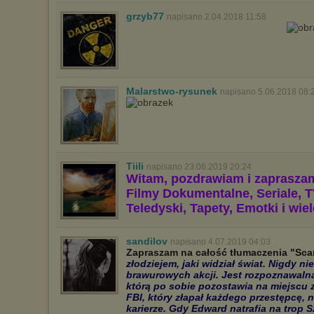
grzyb77
napisano 2.04.2018 11:58
Malarstwo-rysunek
napisano 5.06.2018 08:
Tiili
napisano 23.06.2019 20:24
Witam, pozdrawiam i zaprasza
Filmy Dokumentalne, Seriale, T
Teledyski, Tapety, Emotki i wie
sandilov
napisano 4.07.2019 04:03
Zapraszam na całość tłumaczenia "Sca
złodziejem, jaki widział świat. Nigdy 
brawurowych akcji. Jest rozpoznawalna 
którą po sobie pozostawia na miejscu 
FBI, który złapał każdego przestępcę, 
karierze. Gdy Edward natrafia na trop 