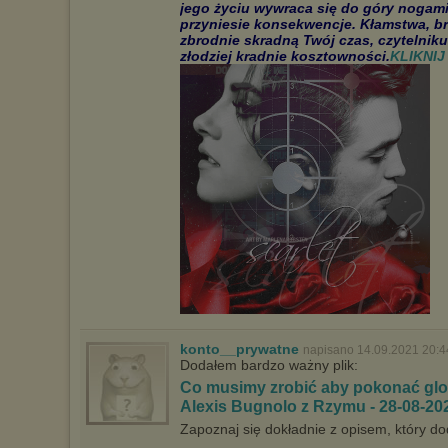
jego życiu wywraca się do góry nogami.
przyniesie konsekwencje. Kłamstwa, br
zbrodnie skradną Twój czas, czytelniku
złodziej kradnie kosztowności.
KLIKNI
konto__prywatne
napisano 14.09.2021 20:4
Dodałem bardzo ważny plik:
Co musimy zrobić aby pokonać glob
Alexis Bugnolo z Rzymu - 28-08-2
Zapoznaj się dokładnie z opisem, który do