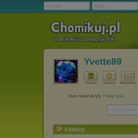
Chomik
Hasło
Yvette89
Prezent
Ulubiony
Wiadomość
Opis został ukryty.
Pokaż opis
Szukaj plików
Foldery