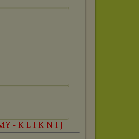
 - K L I K N I J