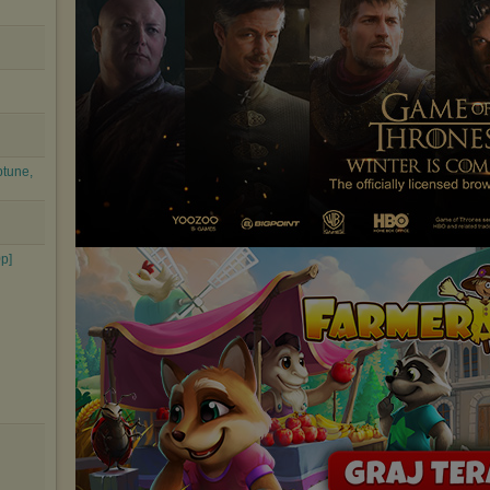
tune,
p]