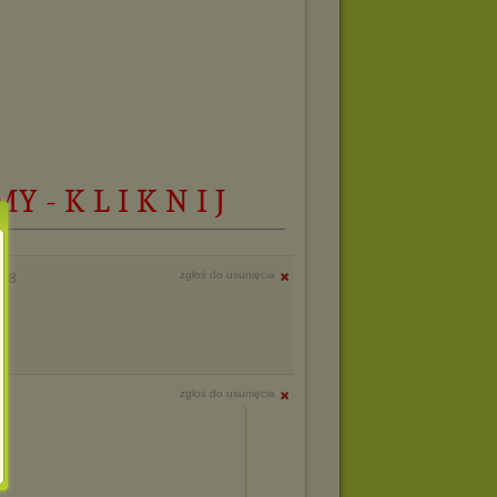
 - K L I K N I J
zgłoś do usunięcia
:48
zgłoś do usunięcia