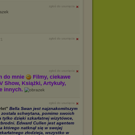
zgłoś do usunięcia
zgłoś do usunięcia
21
zgłoś do usunięcia
m do mnie
Filmy, ciekawe
V Show, Książki, Artykuły,
le innych.
zgłoś do usunięcia
rlet"
Bella Swan jest najznakomitszym
nie została schwytana, pomimo swoich
tylko dzięki szkarłatnej wizytówce,
zbrodni. Edward Cullen jest agentem
na którego natknął się w swojej
Szkarłatnego złodzieja, wszystko w