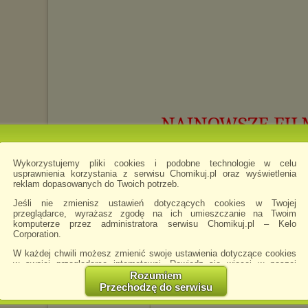
NAJNOWSZE FILMY
Wykorzystujemy pliki cookies i podobne technologie w celu
magicznyzaulekXXX
napisano 1.09.2017 22
usprawnienia korzystania z serwisu Chomikuj.pl oraz wyświetlenia
zapraszam
reklam dopasowanych do Twoich potrzeb.
Jeśli nie zmienisz ustawień dotyczących cookies w Twojej
przeglądarce, wyrażasz zgodę na ich umieszczanie na Twoim
komputerze przez administratora serwisu Chomikuj.pl – Kelo
Corporation.
FILMY-2017-2018r
napisano 2.09.2017 02:53
W każdej chwili możesz zmienić swoje ustawienia dotyczące cookies
w swojej przeglądarce internetowej. Dowiedz się więcej w naszej
Polityce Prywatności -
http://chomikuj.pl/PolitykaPrywatnosci.aspx
.
Rozumiem
Przechodzę do serwisu
Jednocześnie informujemy że zmiana ustawień przeglądarki może
spowodować ograniczenie korzystania ze strony Chomikuj.pl.