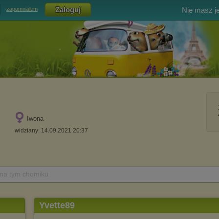
Nie masz j
zapomniałem
Iwona
widziany: 14.09.2021 20:37
 na tym chomiku
Yvette89