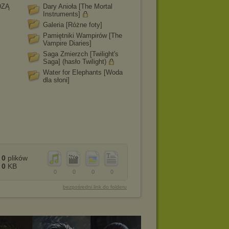
DZĄ
Dary Anioła [The Mortal
Instruments]
Galeria [Różne foty]
Pamiętniki Wampirów [The
Vampire Diaries]
Saga Zmierzch [Twilight's
Saga] (hasło Twilight)
Water for Elephants [Woda
dla słoni]
0
plików
0
KB
0
0
0
0
bezpośredni link do folderu