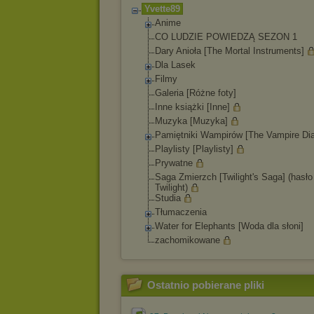
Yvette89
Anime
CO LUDZIE POWIEDZĄ SEZON 1
Dary Anioła [The Mortal Instruments]
Dla Lasek
Filmy
Galeria [Różne foty]
Inne książki [Inne]
Muzyka [Muzyka]
Pamiętniki Wampirów [The Vampire Dia
Playlisty [Playlisty]
Prywatne
Saga Zmierzch [Twilight's Saga] (hasło
Twilight)
Studia
Tłumaczenia
Water for Elephants [Woda dla słoni]
zachomikowane
Ostatnio pobierane pliki