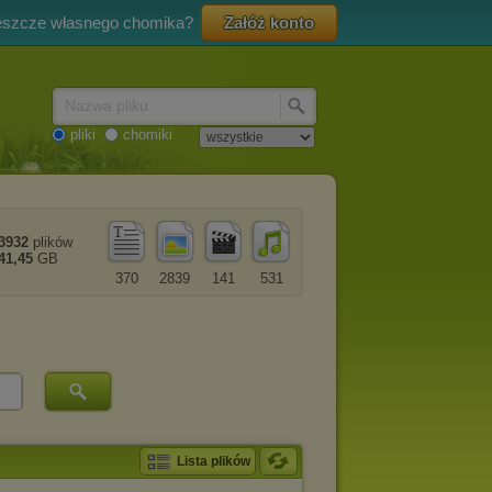
eszcze własnego chomika?
Załóż konto
Nazwa pliku
pliki
chomiki
3932
plików
41,45
GB
370
2839
141
531
Lista plików