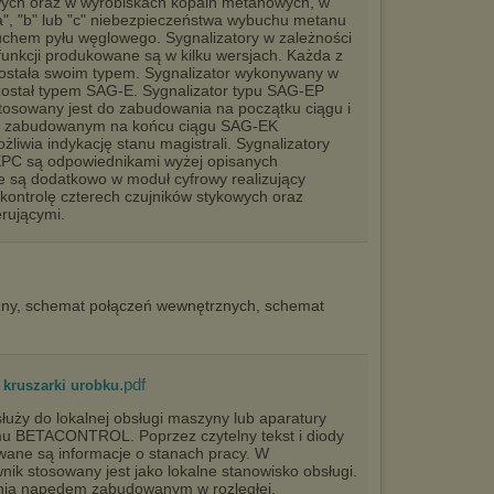
ych oraz w wyrobiskach kopalń metanowych, w
", "b" lub "c" niebezpieczeństwa wybuchu metanu
buchem pyłu węglowego. Sygnalizatory w zależności
unkcji produkowane są w kilku wersjach. Każda z
ostała swoim typem. Sygnalizator wykonywany w
został typem SAG-E. Sygnalizator typu SAG-EP
stosowany jest do zabudowania na początku ciągu i
em zabudowanym na końcu ciągu SAG-EK
iwia indykację stanu magistrali. Sygnalizatory
C są odpowiednikami wyżej opisanych
e są dodatkowo w moduł cyfrowy realizujący
kontrolę czterech czujników stykowych oraz
rującymi.
ny, schemat połączeń wewnętrznych, schemat
.pdf
kruszarki urobku
łuży do lokalnej obsługi maszyny lub aparatury
emu BETACONTROL. Poprzez czytelny tekst i diody
ane są informacje o stanach pracy. W
k stosowany jest jako lokalne stanowisko obsługi.
nia napędem zabudowanym w rozległej,