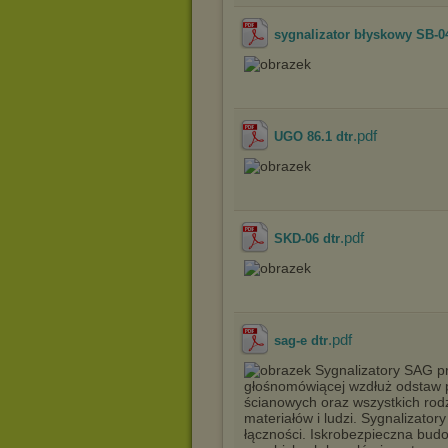
sygnalizator błyskowy SB-0
.pdf
UGO 86.1 dtr
.pdf
SKD-06 dtr
.pdf
sag-e dtr
Sygnalizatory SAG pr
głośnomówiącej wzdłuż odstaw 
ścianowych oraz wszystkich rod
materiałów i ludzi. Sygnalizat
łączności. Iskrobezpieczna bud