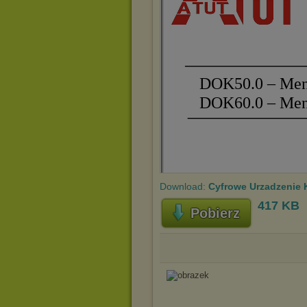
Download:
Cyfrowe Urzadzenie 
417 KB
Pobierz