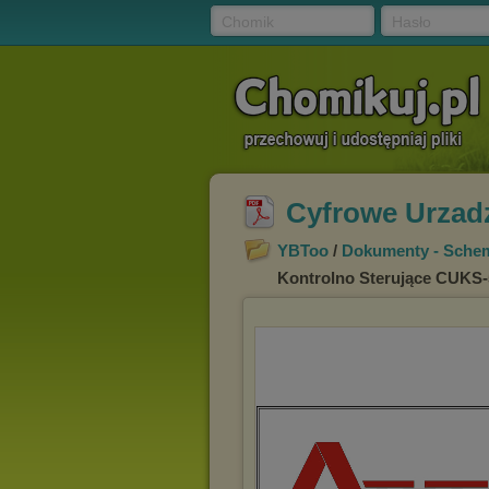
Chomik
Hasło
Cyfrowe Urzad
YBToo
/
Dokumenty - Schem
Kontrolno Sterujące CUKS