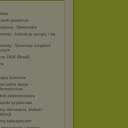
oteka
ziarki powietrza
opisma - Elektronika
enty - Instrukcje sprzętu i nie
menty - Schematy urządzeń
iczych
ron 1926 (Brasil)
ia
ajny ścianowe
szczelne stacje
sformatorowe
dnik elektromontera
szniki tyrystorowe
my sterowania, blokad i
lizacji
emy zabezpieczeń
 sterownicze i zestawy