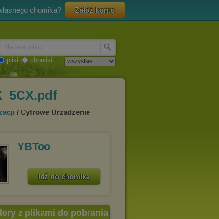
 własnego chomika?
Załóż konto
Nazwa pliku
pliki
chomiki
X_5CX.pdf
zacji
/ Cyfrowe Urzadzenie
YBToo
Idź do chomika
dery z plikami do pobrania