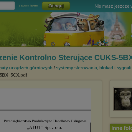
Nie masz jeszcze
zapomniałem
zenie Kontrolno Sterujące CUKS-5B
aty urządzeń górniczych
/
systemy sterowania, blokad i sygnali
-5BX_5CX.pdf
Inne fol