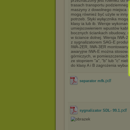
przeznaczony jest również do ws
trasach transportu podziemneg
maszyny z dowolnego miejsca na
mogą również być użyte w innyc
potrzeb. Styki wyłącznika mog
klasy ia lub ib. Wersje wykonani
umiejscowieniem wpustów kablo
bocznych ściankach obudowy, n
w ściance dolnej. Wersja IWA-2
z sygnalizatorem SAG-E produkcj
IWA-2ER, IWA-3ER montowany je
awaryjne IWA-E można stosowa
górniczych, w pomieszczeniach
ze stopniem "a", "b" lub "c" n
do klasy A i B zagrożenia wybu
.pdf
separator mfk
.pdf
sygnalizator SDL- 99.1