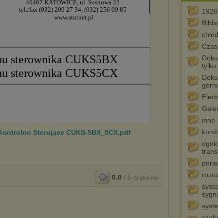
1926
Bibli
chłod
Czas
Dokum
tylko
Doku
górn
Elect
Galer
inne
komb
Kontrolno Sterujące CUKS-5BX_5CX.pdf
ognio
tran
pora
rozru
0.0
/
5
(
0
głosów)
syste
sygna
syst
szafy