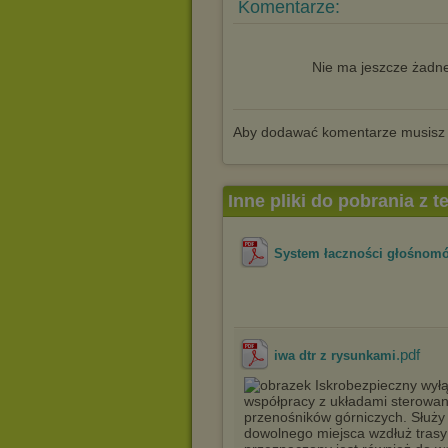
Komentarze:
Nie ma jeszcze żadne
Aby dodawać komentarze musisz
Inne pliki do pobrania z 
System łaczności głośnom
.pdf
iwa dtr z rysunkami
Iskrobezpieczny wyłą
współpracy z układami sterowan
przenośników górniczych. Służy
dowolnego miejsca wzdłuż trasy