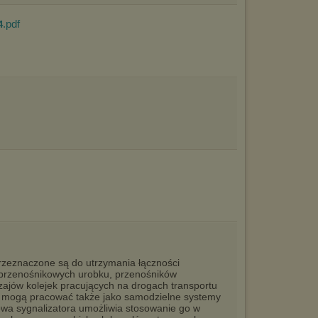
Istnieje możliwość zmiany ustawień przeglądarki internetowej w
sposób uniemożliwiający przechowywanie plików cookies na
urządzeniu końcowym. Można również usunąć pliki cookies,
.pdf
4
dokonując odpowiednich zmian w ustawieniach przeglądarki
internetowej.
Pełną informację na ten temat znajdziesz pod adresem
http://chomikuj.pl/PolitykaPrywatnosci.aspx
.
zeznaczone są do utrzymania łączności
przenośnikowych urobku, przenośników
zajów kolejek pracujących na drogach transportu
ory mogą pracować także jako samodzielne systemy
owa sygnalizatora umożliwia stosowanie go w