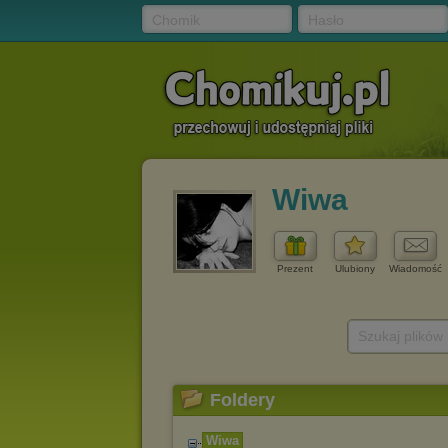
Chomik
Hasło
Wiwa
Prezent
Ulubiony
Wiadomość
Szukaj plików
Foldery
Wiwa