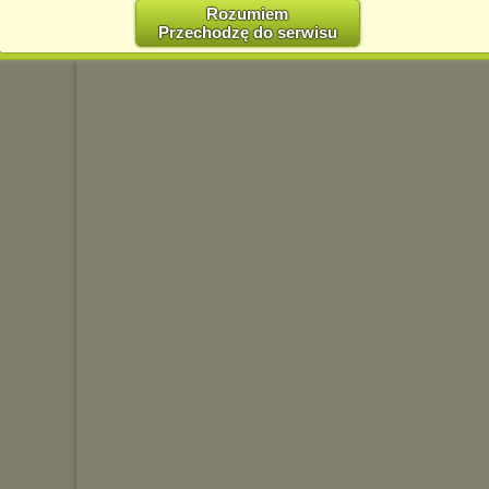
Polityce Prywatności -
http://chomikuj.pl/PolitykaPrywatnosci.aspx
.
Rozumiem
Przechodzę do serwisu
Jednocześnie informujemy że zmiana ustawień przeglądarki może
spowodować ograniczenie korzystania ze strony Chomikuj.pl.
W przypadku braku twojej zgody na akceptację cookies niestety
prosimy o opuszczenie serwisu chomikuj.pl.
Wykorzystanie plików cookies
przez
Zaufanych Partnerów
(dostosowanie reklam do Twoich potrzeb, analiza skuteczności działań
marketingowych).
Wyrażenie sprzeciwu spowoduje, że wyświetlana Ci reklama nie
będzie dopasowana do Twoich preferencji, a będzie to reklama
wyświetlona przypadkowo.
Istnieje możliwość zmiany ustawień przeglądarki internetowej w
sposób uniemożliwiający przechowywanie plików cookies na
urządzeniu końcowym. Można również usunąć pliki cookies,
dokonując odpowiednich zmian w ustawieniach przeglądarki
internetowej.
Pełną informację na ten temat znajdziesz pod adresem
http://chomikuj.pl/PolitykaPrywatnosci.aspx
.