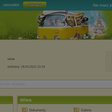
Nie masz j
zapomniałem
wiwa
widziany: 28.03.2022 15:16
 na tym chomiku
Wiwa
Dokumenty
Galeria