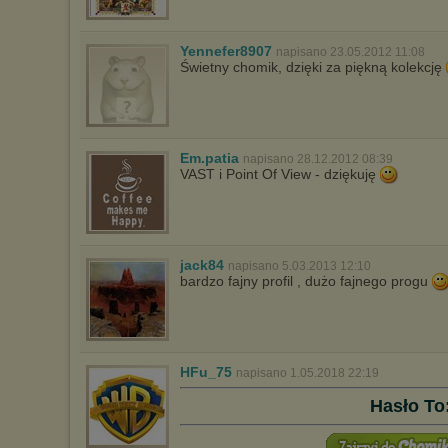
Yennefer8907
napisano 23.05.2012 11:08
Świetny chomik, dzięki za piękną kolekcję
Em.patia
napisano 28.12.2012 08:39
VAST i Point Of View - dziękuję
jack84
napisano 5.03.2013 12:10
bardzo fajny profil , dużo fajnego progu
HFu_75
napisano 1.05.2018 22:19
Hasło To