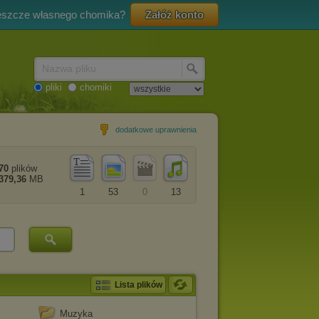
eszcze własnego chomika?
Załóż konto
Nazwa pliku
pliki
chomiki
dodatkowe uprawnienia
70
plików
379,36
MB
1
53
0
13
Lista plików
Muzyka