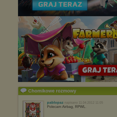
Chomikowe rozmowy
pablopaz
napisano 11.04.2012 11:05
Polecam Airbag, RPWL.