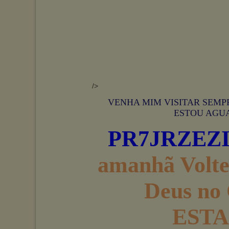
/>
VENHA MIM VISITAR SEMP
ESTOU AGU
PR7JRZEZ
amanhã Volt
Deus no
EST