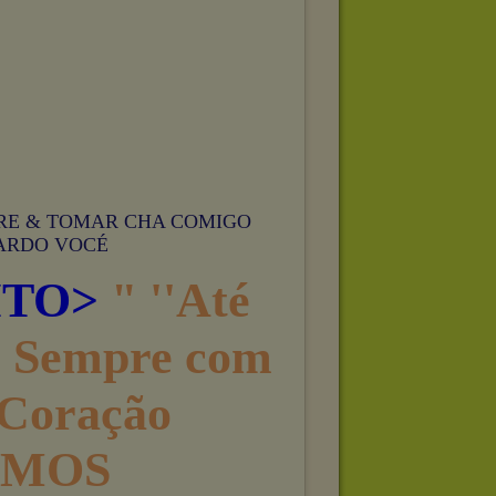
RE & TOMAR CHA COMIGO
ARDO VOCÉ
ITO>
" ''Até
e Sempre com
 Coração
AMOS