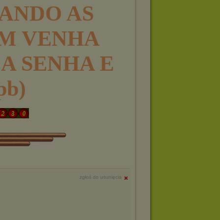
ANDO AS
M VENHA
A SENHA E
pb)
zgłoś do usunięcia