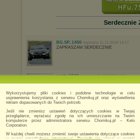
Serdecznie 
BG.SP..1450
napisano 11.11.2019 14:17
ZAPRASZAM SERDECZNIE
zezito1942
napisano 11.09.2020 14:51
VENHA TOMAR CHA COMIGO
Wykorzystujemy pliki cookies i podobne technologie w celu
usprawnienia korzystania z serwisu Chomikuj.pl oraz wyświetlenia
reklam dopasowanych do Twoich potrzeb.
Jeśli nie zmienisz ustawień dotyczących cookies w Twojej
przeglądarce, wyrażasz zgodę na ich umieszczanie na Twoim
komputerze przez administratora serwisu Chomikuj.pl – Kelo
Corporation.
W każdej chwili możesz zmienić swoje ustawienia dotyczące cookies
w swojej przeglądarce internetowej. Dowiedz się więcej w naszej