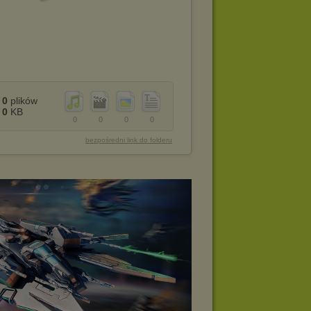
0
plików
0
KB
0
0
0
0
bezpośredni link do folderu